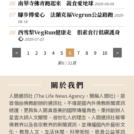
南華寺佛青跑起來 蔬食愛地球
2025-09-09
腳步傳愛心 法蘭克福Vegrun公益路跑
2025-
08-18
西雪梨VegRun健康走 倡素食行低碳護身
心
2025-07-23
1
2
3
4
5
6
7
8
9
10
第6 / 31頁
關
於
我
們
人間通訊社 (The Life News Agency，簡稱人間社)，是
首個由佛教創辦的通訊社，不僅是國內外佛教新聞資訊
總匯，更肩負人間真善美的國際傳播角色。秉持創辦人
星雲大師人文關懷、淑世化人的理念，人間通訊社報導
佛教界以及各宗教界的新聞資訊，並傳播國內外藝術文
化、教育人文、生活休閒、科學新知、慈善公益等訊