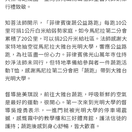
行禮致敬。
知菩法師開示，「菲律賓復蔬公益路跑」每跑10公
里可捐1公斤白米給弱勢家庭，如今馬尼拉第二分會
累積了20公里，可以捐2公斤米給社區。法師感謝大
家特地抽空從馬尼拉大雅台光明大學，響應公益路
跑，為社區盡一份心力。菲律賓佛光山萬年寺住持
妙淨法師未同行，但特地準備給參與者一件蔬跑活
動T恤，感謝馬尼拉第二分會把「蔬跑」帶到大雅台
光明大學。
督導施美琪說，前往大雅台蔬跑，呼吸新鮮的空氣
是最好的運動，很開心。第一次來到光明大學的督
導吳煌勇表示，一進門就被光明大學的停車場震
撼，感慨霧中的教學樓和三好體育館，護法信徒的
護持；蔬跑後感到身心舒暢，皆大歡喜。