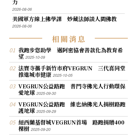
力
2026-08-06
美國軍方線上佛學課 妙藏法師談人間佛教
2026-08-06
相
關
消
息
我跑步您助學 邁阿密協會善款化為教育希
望
2025-10-09
法寶寺攜手新竹市府VEGRUN 三代喜同堂
推進城市健康
2025-10-05
VEGRUN公益路跑 普門寺佛光人行動環保
愛地球
2025-09-30
VEGRUN公益路跑 維也納佛光人捐樹路跑
護地球
2025-09-29
紐西蘭基督城VEGRUN首場 路跑捐贈400
棵樹
2025-09-20