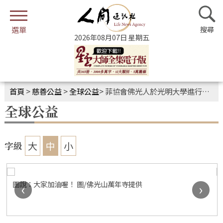
2026年08月07日 星期五
首頁
>
慈善公益
>
全球公益
>
菲協會佛光人於光明大學進行路跑活動
全球公益
大
中
小
字級
圖說：大家加油喔！ 圖/佛光山萬年寺提供
‹
›