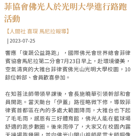
菲協會佛光人於光明大學進行路跑
活動
【人間社 喜琛 馬尼拉報導】
2023-07-25
響應「復蔬公益路跑」，國際佛光會世界總會菲律
賓協會馬尼拉第二分會7月23日早上，赴環境優美，
空氣清爽的大雅台菲律賓佛光山光明大學校園，10
餘位幹部、會員歡喜參加。
在知菩法師帶領早課後，會長施曉華引領幹部和會
員開跑。當天颱台「伊蓋」路徑略微下修，導致菲
律賓首都區在內的多處大範圍降雨，大雅台也下起
了毛毛雨，感恩有三好體育館，佛光人能在籃球場
舒適的跑步數圈。後來雨停了，大家又在校園內露
天操場跑幾圈，並向佛光山開山祖師星雲大師銅像