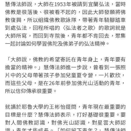
慧傳法師說，大師在1953年被請到宜蘭弘法，當時
佛教是很落後、很被看不起的，因此大師發願將佛
教復興，所以組織佛教歌詠隊，帶著青年騎腳踏車
到處弘法，回程所唱的〈弘法者之歌〉的歌詞就是
大師所寫，而回到寺院後，青年都不肯回去，聚集
一起討論如何學習佛陀及佛弟子的弘法精神。
「大師說，佛教的希望寄託在青年身上，青年要有
擔當的精神。」慧傳法師進一步說，曾看到一張照
片中的父母帶著孩子參加兒童夏令營，一片歡欣，
而這些父母，是在26年前參加佛光山活動的青年，
所以信仰傳承很重要。
就讀於耶魯大學的王彬怡提問，青年現在最重要的
目標是什麼？慧傳法師表示，打好基礎很重要。要
對人間佛教認識，對佛光山認識，對星雲大師認
識，青年才能成長。「如何留下青年？」慧傳法師