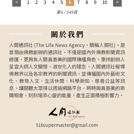
1
2
3
4
5
6
7
8
9
10
第6 / 349頁
關
於
我
們
人間通訊社 (The Life News Agency，簡稱人間社)，是
首個由佛教創辦的通訊社，不僅是國內外佛教新聞資訊
總匯，更肩負人間真善美的國際傳播角色。秉持創辦人
星雲大師人文關懷、淑世化人的理念，人間通訊社報導
佛教界以及各宗教界的新聞資訊，並傳播國內外藝術文
化、教育人文、生活休閒、科學新知、慈善公益等訊
息，讓閱聽大眾得以透過網路平台，時時與真善美的新
聞相會，刻刻增添心靈的能量，產生正面積極影響力。
516supermaster@gmail.com