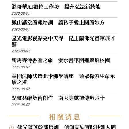
溫哥華AI數位工作坊 提升弘法新技能
2026-08-07
鳳山講堂讀報培訓 讓孩子愛上閱讀妙方
2026-08-07
星光電影夜點亮中天寺 昆士蘭佛光童軍展才
藝
2026-08-07
新馬寺傳書香之旅 雲水書車開進麻坡校園
2026-08-07
慧開法師法駕北卡佛學講座 領眾探索生命永
續之道
2026-08-07
點畫共繪藝術創作 南天寺獻禮傳燈六十
2026-08-07
相
關
消
息
佛光菁英幹部培訓 信仰團結實踐共創人間