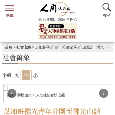
2026年08月08日 星期六
首頁
>
社會萬象
>
芝加哥佛光青年分團至佛光山請法 增加正能量法喜充滿
社會萬象
大
中
小
字級
‹
›
圖說：聆聽開示。 人間社記者妙成攝
芝加哥佛光青年分團至佛光山請