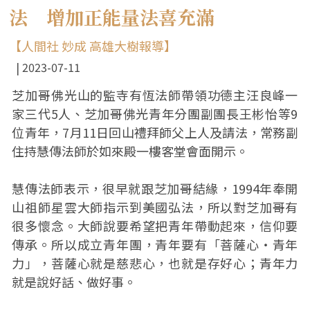
法 增加正能量法喜充滿
【人間社 妙成 高雄大樹報導】
2023-07-11
芝加哥佛光山的監寺有恆法師帶領功德主汪良峰一
家三代5人、芝加哥佛光青年分團副團長王彬怡等9
位青年，7月11日回山禮拜師父上人及請法，常務副
住持慧傳法師於如來殿一樓客堂會面開示。
慧傳法師表示，很早就跟芝加哥結緣，1994年奉開
山祖師星雲大師指示到美國弘法，所以對芝加哥有
很多懷念。大師說要希望把青年帶動起來，信仰要
傳承。所以成立青年團，青年要有「菩薩心‧青年
力」，菩薩心就是慈悲心，也就是存好心；青年力
就是說好話、做好事。