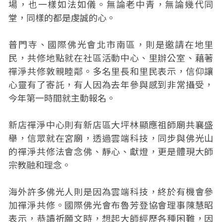
場，也一樣如法如儀。無論老中青，無論幾代同
堂，同樣的都是虔誠的心。
普門寺、國際佛光會北市南區，則是邀請在地里
民，共修地點就在社區活動中心、里辦公室、藉著
禪淨共修敦親睦鄰。多名里長和里民表示，信仰讓
心靈有了寄託，有人因為去年參與感到非常攝受，
今年第一時間就主動報名。
新店禪淨中心則有新店區大坪林顯應祖師廟共襄盛
舉，信眾就在宮廟，透過雲端科技，同步與佛光山
的禪淨共修法會念佛、靜心、獻燈，更是體現大師
宗教融和理念。
海外許多佛光人則是因為雲端科技，終於有機會參
加禪淨共修。國際佛光會布魯芳登協會理事陳慧昭
表示，恭讀祈願文時，想起大師經歷各種困難，因