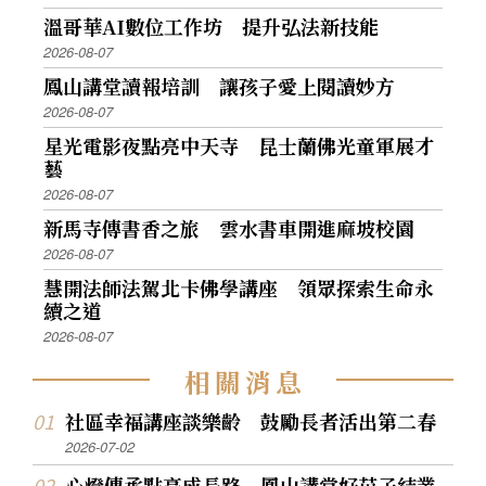
溫哥華AI數位工作坊 提升弘法新技能
2026-08-07
鳳山講堂讀報培訓 讓孩子愛上閱讀妙方
2026-08-07
星光電影夜點亮中天寺 昆士蘭佛光童軍展才
藝
2026-08-07
新馬寺傳書香之旅 雲水書車開進麻坡校園
2026-08-07
慧開法師法駕北卡佛學講座 領眾探索生命永
續之道
2026-08-07
相
關
消
息
社區幸福講座談樂齡 鼓勵長者活出第二春
2026-07-02
心燈傳承點亮成長路 鳳山講堂好苗子結業