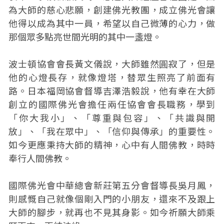
為大師的慈心悲願，創建佛光教團，成立佛光會讓
他得以成為其中一員，希望以自己微薄的心力，做
那個眾多點亮世間光明的其中一盞燈。
波士頓協會會長黃文儀說，大師雖然圓寂了，但是
他的心燈長存，就像燈塔，替眾生照亮了前面有
路。日本福岡協會督導吉澤浩毅說，他有幸在大師
創立的國際佛光會擔任兩任協會會長職務，學到
「你大我小」、「尊重與包容」、「共識與開
放」、「我在眾中」、「信仰與傳承」的重要性。
如今更應秉持大師的精神，心中有人間佛教，時時
奉行人間佛教。
國際佛光會中華總會新莊第五分會督導長吳月鳳，
則感慨自己就像個剛入門的小朋友，還來不及跟上
大師的腳步，就再也不見其身影。如今祈願大師乘