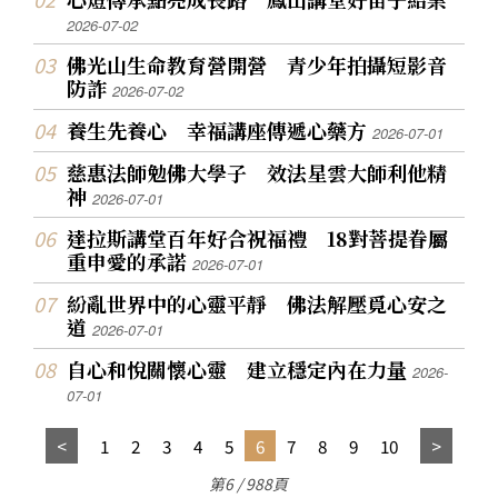
2026-07-02
佛光山生命教育營開營 青少年拍攝短影音
防詐
2026-07-02
養生先養心 幸福講座傳遞心藥方
2026-07-01
慈惠法師勉佛大學子 效法星雲大師利他精
神
2026-07-01
達拉斯講堂百年好合祝福禮 18對菩提眷屬
重申愛的承諾
2026-07-01
紛亂世界中的心靈平靜 佛法解壓覓心安之
道
2026-07-01
自心和悅關懷心靈 建立穩定內在力量
2026-
07-01
1
2
3
4
5
6
7
8
9
10
第6 / 988頁