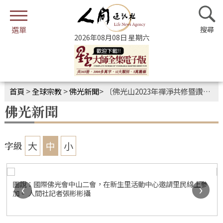
2026年08月08日 星期六
首頁
>
全球宗教
>
佛光新聞
>
〔佛光山2023年禪淨共修暨讚頌星雲大師獻燈祈福法會〕海內外不分區 雲端禪淨共修同步感動
佛光新聞
大
中
小
字級
圖說：國際佛光會中山二會，在新生里活動中心邀請里民線上參
‹
›
加。 人間社記者張彬彬攝