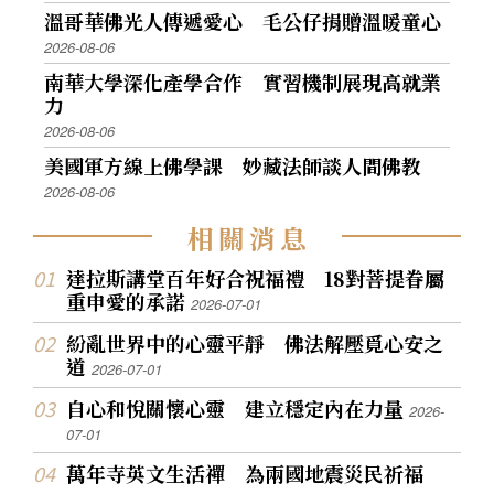
溫哥華佛光人傳遞愛心 毛公仔捐贈溫暖童心
2026-08-06
南華大學深化產學合作 實習機制展現高就業
力
2026-08-06
美國軍方線上佛學課 妙藏法師談人間佛教
2026-08-06
相
關
消
息
達拉斯講堂百年好合祝福禮 18對菩提眷屬
重申愛的承諾
2026-07-01
紛亂世界中的心靈平靜 佛法解壓覓心安之
道
2026-07-01
自心和悅關懷心靈 建立穩定內在力量
2026-
07-01
萬年寺英文生活禪 為兩國地震災民祈福