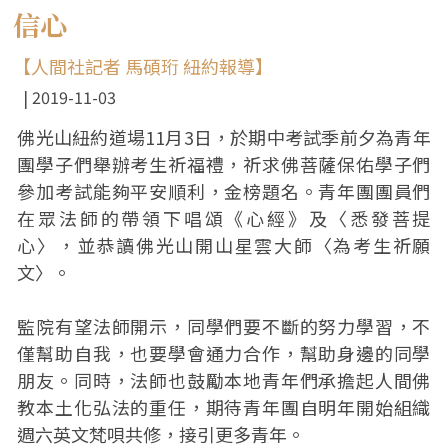
信心
【人間社記者 馬碩珩 紐約報導】
2019-11-03
佛光山紐約道場11月3日，於期中考試季前夕為青年
團學子們舉辦考生祈福禮，祈求佛菩薩保佑學子們
參加考試能夠平安順利，金榜題名。青年團團員們
在眾法師的帶領下唱頌《心經》及〈悉發菩提
心〉，並恭讀佛光山開山星雲大師〈為考生祈願
文〉。
監院有望法師開示，同學們要不斷的努力學習，不
僅幫助自我，也要學會通力合作，幫助身邊的同學
朋友。同時，法師也鼓勵本地青年們承擔起人間佛
教本土化弘法的重任，期待青年團自明年開始組織
週六英文梵唄共修，接引更多青年。