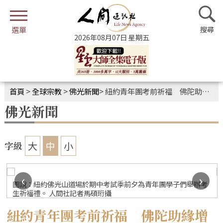
2026年08月07日 星期五
首頁
>
全球宗教
>
佛光新聞
>
紐約青年團考前祈福 佛陀助緣增信心
佛光新聞
大
中
小
字級
‹
›
圖說：紐約佛光山道場於期中考試季前夕為青年團學子們舉辦考
生祈福禮。 人間社記者馬碩珩攝
紐約青年團考前祈福 佛陀助緣增