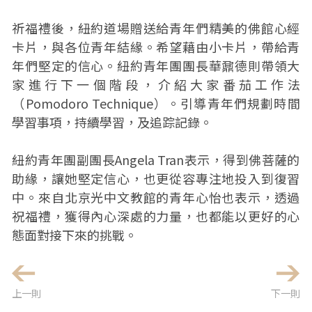
祈福禮後，紐約道場贈送給青年們精美的佛館心經
卡片，與各位青年結緣。希望藉由小卡片，帶給青
年們堅定的信心。紐約青年團團長華鼐德則帶領大
家進行下一個階段，介紹大家番茄工作法
（Pomodoro Technique）。引導青年們規劃時間
學習事項，持續學習，及追踪記錄。
紐約青年團副團長Angela Tran表示，得到佛菩薩的
助緣，讓她堅定信心，也更從容專注地投入到復習
中。來自北京光中文教館的青年心怡也表示，透過
祝福禮，獲得內心深處的力量，也都能以更好的心
態面對接下來的挑戰。
上一則
下一則