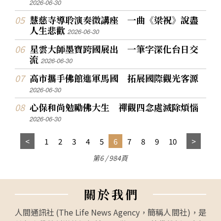
2026-06-30
慧慈寺導聆演奏微講座 一曲《梁祝》說盡
人生悲歡
2026-06-30
星雲大師墨寶跨國展出 一筆字深化台日交
流
2026-06-30
高市攜手佛館進軍馬國 拓展國際觀光客源
2026-06-30
心保和尚勉勵佛大生 禪觀四念處滅除煩惱
2026-06-30
1
2
3
4
5
6
7
8
9
10
第6 / 984頁
關
於
我
們
人間通訊社 (The Life News Agency，簡稱人間社)，是