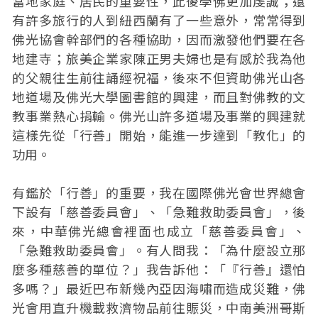
當地家庭、居民的重要性，此後學佛更加虔誠；還
有許多旅行的人到紐西蘭有了一些意外，常常得到
佛光協會幹部們的各種協助，因而激發他們要在各
地建寺；旅美企業家陳正男夫婦也是有感於我為他
的父親往生前往誦經祝福，後來不但資助佛光山各
地道場及佛光大學圖書館的興建，而且對佛教的文
教事業熱心捐輸。佛光山許多道場及事業的興建就
這樣先從「行善」開始，能進一步達到「教化」的
功用。
有鑑於「行善」的重要，我在國際佛光會世界總會
下設有「慈善委員會」、「急難救助委員會」，後
來，中華佛光總會裡面也成立「慈善委員會」、
「急難救助委員會」。有人問我：「為什麼設立那
麼多種慈善的單位？」我告訴他：「『行善』還怕
多嗎？」最近巴布新幾內亞因海嘯而造成災難，佛
光會用直升機載救濟物品前往賑災，中南美洲哥斯