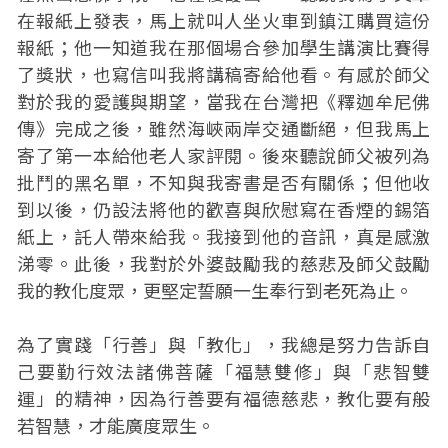
在報紙上發表，馬上就叫人坐火車到鎮江購買這份
報紙；他一知道我在那個場合參加學生講演比賽得
了獎狀，也寫信叫我將講稿寄給他看。有感於師父
對於我的愛護與期望，當我在台灣把《釋迦牟尼佛
傳》完成之後，雖然海峽兩岸交通斷絕，但我馬上
寄了第一本給他老人家評閱。後來聽說師父被列為
批鬥的黑名單，不知與我寄書是否有關係；但他收
到以後，仍設法將他的歡喜與欣慰寫在香煙的錫箔
紙上，託人帶來給我。我接到他的音訊，真是感激
涕零。此後，我對於外婆鼓勵我的慈悲及師父鼓勵
我的教化度眾，更堅定誓願一生奉行到老死為止。
為了實踐「行善」與「教化」，我總是努力告訴自
己要勤行效法諸佛菩薩「福慧雙修」與「悲智雙
運」的精神，因為行善要有福德慈悲，教化要有般
若智慧，才能廣度眾生。