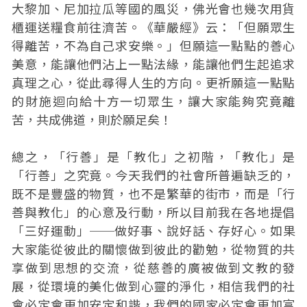
大黎加、尼加拉瓜等國的風災，佛光會也幾次用貨
櫃運送糧食前往濟苦。《華嚴經》云：「但願眾生
得離苦，不為自己求安樂。」但願這一點點的善心
美意，能讓他們沾上一點法緣，能讓他們生起追求
真理之心，從此尋得人生的方向。更祈願這一點點
的財施迴向給十方一切眾生，讓大家能夠究竟離
苦，共成佛道，則於願足矣！
總之，「行善」是「教化」之初階，「教化」是
「行善」之究竟。今天我們的社會所普遍缺乏的，
既不是豐盛的物質，也不是繁華的街市，而是「行
善與教化」的心意及行動，所以目前我在各地提倡
「三好運動」──做好事、說好話、存好心。如果
大家能從彼此的關懷做到彼此的勸勉，從物質的共
享做到思想的交流，從慈善的廣被做到文教的發
展，從環境的美化做到心靈的淨化，相信我們的社
會必定會更加安定和諧，我們的國家必定會更加富