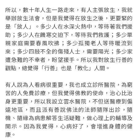
所以，數十年人生一路走來，有人主張放生，我就
舉辦放生法會，但是我覺得在放生之後，更要緊的
是「放人」。多少人在水深火熱中，等待著我們援
助；多少人在饑寒交迫下，等待我們救護；多少單
親家庭需要春風吹拂；多少孤獨老人等待暖流到
來；多少四肢不全的傷殘人士，需要陽光；多少家
遭急難的不幸者，盼望援手。所以我對放生行善的
觀點，總覺得「行善」也是「教化」人間。
有人說為人看病很重要，我也成立診所醫院，為窮
苦的人免費診療，但我覺得佛教的使命，治心比治
身更重要，所以我設立雲水醫院，不但送醫療到偏
遠地區，而且派有善說佛法的法師隨隊出診，隨
機、隨緣為病患解答生活疑難，做心理上的輔導及
開示。因為我覺得，心病好了，會增進身體的健
康。