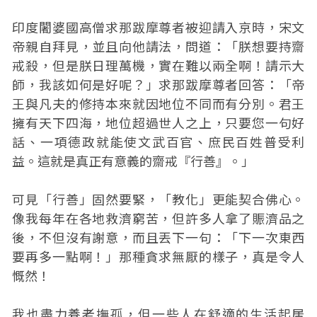
印度闍婆國高僧求那跋摩尊者被迎請入京時，宋文
帝親自拜見，並且向他請法，問道：「朕想要持齋
戒殺，但是朕日理萬機，實在難以兩全啊！請示大
師，我該如何是好呢？」求那跋摩尊者回答：「帝
王與凡夫的修持本來就因地位不同而有分別。君王
擁有天下四海，地位超過世人之上，只要您一句好
話、一項德政就能使文武百官、庶民百姓普受利
益。這就是真正有意義的齋戒『行善』。」
可見「行善」固然要緊，「教化」更能契合佛心。
像我每年在各地救濟窮苦，但許多人拿了賑濟品之
後，不但沒有謝意，而且丟下一句：「下一次東西
要再多一點啊！」那種貪求無厭的樣子，真是令人
慨然！
我也盡力養老撫孤，但一些人在舒適的生活起居