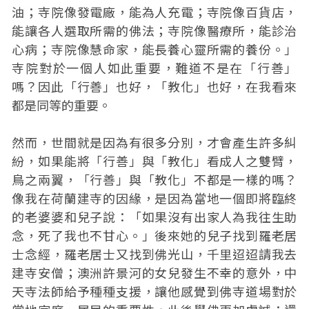
油；寺院像發電廠，能為人充電；寺院像百貨店，
能讓各人選取所需的佛法；寺院像醫療所，能診治
心病；寺院像慧命家，能長養心靈所需的養份。」
寺院對於一個人如此重要，難道不是在「行善」
嗎？因此「行善」也好，「教化」也好，在我看來
都是同等的重要。
然而，世間就是因為有很多分別，才會產生許多糾
紛，如果能將「行善」與「教化」看成人之雙臂，
鳥之兩翼，「行善」與「教化」不都是一樣的嗎？
像我在荷蘭建寺的因緣，是因為當地一個即將臨終
的老婆婆和兒子說：「如果沒有出家人為我往生助
念，死了我也不甘心。」後來她的兒子找到羅老居
士念經，羅老居士又找到佛光山，千里迢迢請我去
建寺安僧；澳洲許景河的女兒發生不幸的意外，中
天寺法師給予種種支援，讓他感覺到佛寺道場對於