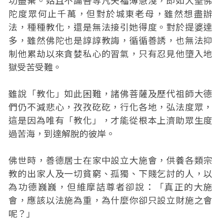
功盡棄。姑且不論吾等凡夫福薄慧淺，即如大聖佛
陀度眾何止千萬，但對於城東老母，雖然想盡辦
法，種種教化，還是無法接引她得度。對於提婆達
多，雖然佛陀也是諄諄教誨，循循善誘，也無法抑
制他累劫以來貪婪私心的習氣，只有忍見他墮入地
獄受苦受難。
雖說「教化」如此困難，諸佛菩薩及歷代祖師大德
們仍不減悲心，孜孜矻矻，行化各地，弘法度眾，
這是因為唯有「教化」，才能從根本上濟助眾生度
過苦海，到達解脫的彼岸。
佛世時，善德居士在家中設立大施會，供養各類宗
教的出家人及一切貧窮、孤獨、下賤乞討的人，以
為功德巍巍，但維摩詰尊者卻說：「真正的大施
會，應該以法施為重，為什麼你卻只設立財施之會
呢？」