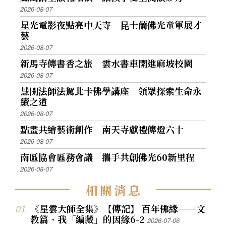
2026-08-07
星光電影夜點亮中天寺 昆士蘭佛光童軍展才
藝
2026-08-07
新馬寺傳書香之旅 雲水書車開進麻坡校園
2026-08-07
慧開法師法駕北卡佛學講座 領眾探索生命永
續之道
2026-08-07
點畫共繪藝術創作 南天寺獻禮傳燈六十
2026-08-07
南區協會區務會議 攜手共創佛光60新里程
2026-08-07
相
關
消
息
《星雲大師全集》【傳記】 百年佛緣──文
教篇．我「編藏」的因緣6-2
2026-07-06