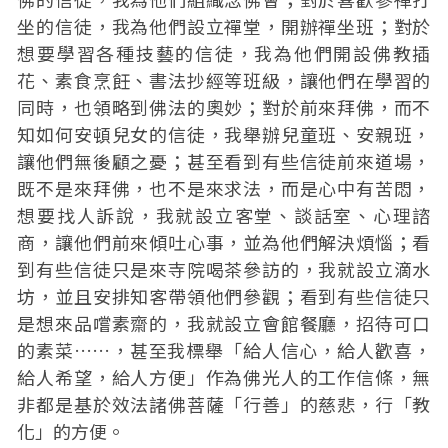
坐的信徒，我為他們設立禪堂，開辦禪坐班；對於
想要學習各種技藝的信徒，我為他們開設佛教插
花、素食烹飪、書法抄經等班級，讓他們在學習的
同時，也領略到佛法的奧妙；對於前來拜佛，而不
知如何安頓兒女的信徒，我舉辦兒童班、安親班，
讓他們無後顧之憂；甚至看到有些信徒前來道場，
既不是來拜佛，也不是來求法，而是心中有苦悶，
想要找人訴說，我就設立客堂、談話室、心理諮
商，讓他們前來傾吐心事，並為他們解決煩惱；看
到有些信徒只是來寺院喝茶參訪的，我就設立滴水
坊，並且安排知客帶領他們參觀；看到有些信徒只
是想來品嚐素齋的，我就設立會館餐廳，招待可口
的素菜……，甚至我標舉「給人信心，給人歡喜，
給人希望，給人方便」作為佛光人的工作信條，無
非都是基於效法諸佛菩薩「行善」的慈悲，行「教
化」的方便。