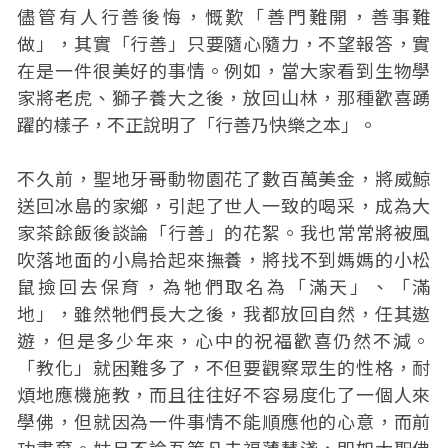
儘管有人行善後悔，慨歎「善門難開，善事難
做」，其實「行善」只要隨心隨力，不望報答，實
在是一件很美好的事情。例如，當大家看到生物學
家將老虎、獅子養大之後，放回山林，那種歡喜踴
躍的樣子，不正說明了「行善乃快樂之本」。
不久前，聖地牙哥動物園花了數百萬美金，將威鯨
送回冰島的家鄉，引起了世人一致的喝采，成為大
家茶餘飯後談論「行善」的花絮。我也常常將被風
吹落地面的小鳥拾起來撫養，將找不到媽媽的小松
鼠撿回去保育，為牠們取名為「滿天」、「滿
地」，雖然牠們長大之後，我都放回自然，任其遨
遊，但是多少年來，心中的祝福歡喜仍然不減。
「教化」就困難多了，不但要觀察眾生的性格，耐
煩地應機施教，而且往往好不容易度化了一個人來
學佛，但就因為一件事情不能順應他的心意，而前