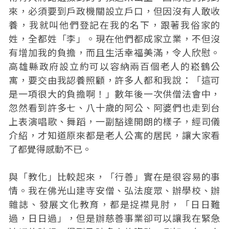
來，必須要到戶政機關設立戶口，但因沒有人敢收
養，我就叫他們登記在我的名下，跟著我俗家的
姓，全都姓「李」。現在他們都成家立業，不但沒
有增加我的負擔，而且生活幸福美滿，令人欣慰。
高雄縣政府設立約可以容納兩百個老人的崧鶴公
寓，要交由我認養照顧，許多人都和我說：「這可
是一項很大的負擔啊！」數年後一次供僧法會中，
忽然看到許多七、八十歲的阿公、阿婆們也走到台
上表演唱歌、舞蹈，一副豁達開朗的樣子，經司儀
介紹，才知道原來都是老人公寓的居民，讓大家看
了都覺得感動不已。
與「教化」比較起來，「行善」實在是很容易的事
情。我在佛光山建寺安僧、弘法度眾、辦學校、辦
雜誌、發展文化教育，都是捉襟見肘，「日日難
過，日日過」，但是辦慈善事業卻可以讓我在緊急