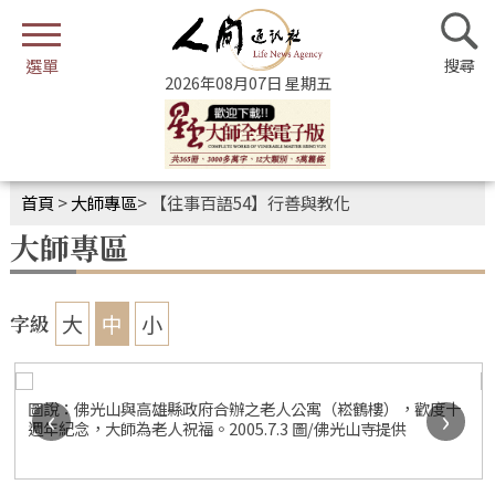
2026年08月07日 星期五
首頁
>
大師專區
>
【往事百語54】行善與教化
大師專區
大
中
小
字級
圖說：佛光山與高雄縣政府合辦之老人公寓（崧鶴樓），歡度十
‹
›
週年紀念，大師為老人祝福。2005.7.3 圖/佛光山寺提供