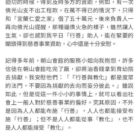
迫切的時候，得到及時多方的資助，例如，有一次
佛光山支不出工程款，在萬不得已的情況下，只得
和「宜蘭仁愛之家」借了五十萬元，後來負責人一
再向佛光山提醒，那種逼債火急的樣子，雖然讓人
生氣，卻也感到我平日「行善」助人，能在緊要的
關頭得到慈善事業資助，心中還是十分安慰。
記得多年前，朝山會館的服務小姐向我抱怨，許多
信徒在朝山會館吃完了飯，卻將油香錢拿到育幼院
去捐獻，我安慰他們：「『行善與教化』都是度眾
的法門，不要因為捐獻的去向而妄分彼此。」雖說
如此，但是從這一件小小的事情上，就可以看出社
會上一般人對於慈善事業的偏好。究其原因，不外
是因為人人都能布施「行善」，人人也都能接受布
施「行善」；但不是人人都能從事「教化」，也不
是人人都能接受「教化」。