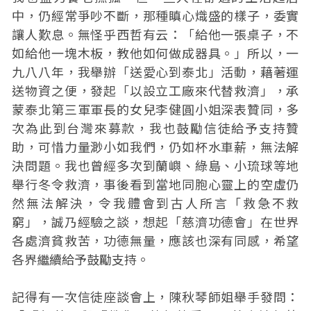
中，仍經常爭吵不斷，那種瞋心熾盛的樣子，委實
讓人歎息。無怪乎西哲有云：「給他一張桌子，不
如給他一塊木板，教他如何做成器具。」所以，一
九八八年，我舉辦「送愛心到泰北」活動，藉著運
送物資之便，發起「以設立工廠來代替救濟」，承
蒙泰北第三軍軍長的女兒李健圓小姐深表贊同，多
次為此到台灣來募款，我也鼓勵信徒給予支持贊
助，可惜力量渺小如我們，仍如杯水車薪，無法解
決問題。我也曾經多次到蘭嶼、綠島、小琉球等地
舉行冬令救濟，事後看到當地同胞心靈上的空虛仍
然無法解決，令我體會到古人所言「救急不救
窮」，誠乃經驗之談，想起「慈濟功德會」在世界
各處濟貧救苦，功德無量，應該也深有同感，希望
各界繼續給予鼓勵支持。
記得有一次信徒座談會上，陳秋琴師姐舉手發問：