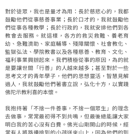
對於徒眾，我也是量才為用：長於慈悲心的，我都
鼓勵他們從事慈善事業；長於口才的，我就鼓勵他
們從事各種教學；長於行政的，我就安排他們到各
教會去服務。就這樣，各方的救災救難、養老育
幼、急難濟助、家庭輔導、殘障關懷、社會教化、
監獄弘法、學院教書以及各種慈善、教育、文化、
福利事業興辦起來。我們積極從事的原因，為的就
是要讓世間「行善」的人越來越多；甚至對於一些
思考文才的青年學子，他們的思想靈活，智慧見解
過人，我就鼓勵他們著書立說，弘化十方，以實踐
佛陀示教利喜的本懷。
我抱持著「不捨一件善事，不捨一個眾生」的理念
去做事，常常最初得不到共鳴，但最後總能讓大家
明白我的苦心沒有白費。佛光山剛開山的時候，經
常有人將路邊撿到的小孩送來山上，因為他們的到