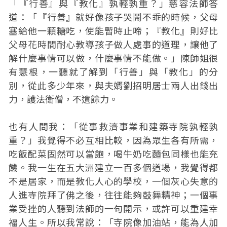
「『行善』與『教化』孰輕孰重？」慈容法師答
道：「『行善』就好像孩子哭鬧不乖的時候，父母
塞給他一顆糖吃，使能暫時止啼；『教化』則好比
父母花時間耐心教導孩子做人處事的道理，讓他了
解什麼事情可以做，什麼事情不能做。」陳師姐很
有慧根，一聽就了解到「行善」與「教化」的分
別，從此多少年來，與夫婿劉招明居士兩人出錢出
力，護法衛僧，不遺餘力。
也有人問我：「從事救濟事業和建築寺院孰輕孰
重？」我覺得不必互相比較，因為眾生各有所需，
吃飯配菜固然可以當飽，喝牛奶吃麵包同樣也能充
饑。我一生在五大洲建立一百多個道場，我覺得都
不是居家，而是教化人心的學校，一個灰心失意的
人進寺院拜了佛之後，往往能夠鼓舞精神；一個事
業受挫的人聽到法師的一句開示，或許可以重建幸
福人生。所以我常說：「寺院像加油站，能為人加