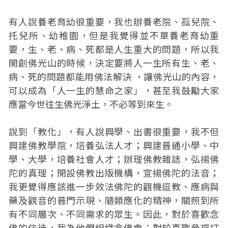
有人說養老育幼很重要，我也辦養老院、孤兒院、
托兒所、幼稚園，但是我覺得並不單養老育幼重
要，生、老、病、死都是人生重大的問題，所以我
開創佛光山的時候，決定要將人一生所有生、老、
病、死的問題都能用佛法解決 ，讓佛光山的內容，
可以成為「人一生的慧命之家」，甚至我鼓勵大家
應當今世往生佛光淨土，不必等到來生。
說到「教化」，有人說興學、出書很重要，我不但
興建佛教學院，培養弘法人才；興建普通小學、中
學、大學，培養社會人才；辦理佛教雜誌，弘揚佛
陀的真理；開設佛教出版機構，宣揚佛陀的法音；
我更覺得應該進一步效法佛陀的觀機逗教、應病與
藥及觀音的普門示現、隨類應化的精神，關照到所
有不同層次、不同需求的眾生。因此，對於喜歡念
佛的信徒，我為他們組織念佛會；對於喜歡參禪打