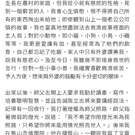
生長在農村的家庭，但我從小就有慈悲的性格，見
到一個窮苦的人，我會心生憐愍，恨不得將自己所
有的東西掏出來給他；即使聽到山上一個老公公可
憐的故事，我也當真地想盡辦法去救濟故事裡面的
主人翁；對於小動物，如小貓、小狗、小鳥、小雞
等等，我更是愛護有加，甚至經常為了牠們的飲
食，自己都忘記了吃飯，家人中只有外婆讚美我，
說我有慈悲心。及至今日，我雖做不到捨身救世的
言行，但對一些小事小善，我確實喜歡周濟疾苦，
予人方便，想來與外婆的鼓勵有十分密切的關係。
出家以後，師父志開上人要求我勤於讀書、寫作，
培養聰明智慧，並且告誡我立志將來要講經說法。
記得有一回夜行，我打著燈籠為師父照路，師父指
著微弱的燈光，說道：「我不希望你用燈光來為我
照路，只希望你將來能用佛光照亮世人。」後來我
在焦山念佛學院，他在棲霞山，一聽說我寫了文章