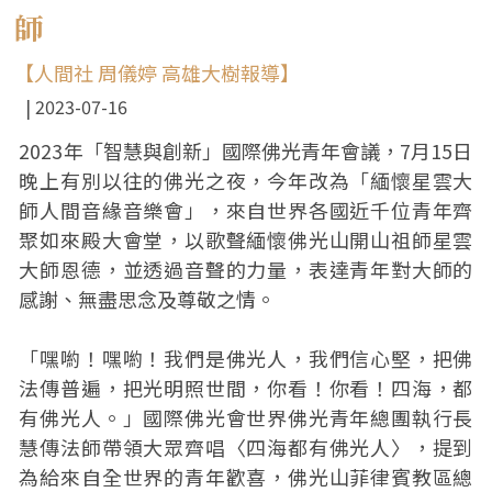
師
【人間社 周儀婷 高雄大樹報導】
2023-07-16
2023年「智慧與創新」國際佛光青年會議，7月15日
晚上有別以往的佛光之夜，今年改為「緬懷星雲大
師人間音緣音樂會」，來自世界各國近千位青年齊
聚如來殿大會堂，以歌聲緬懷佛光山開山祖師星雲
大師恩德，並透過音聲的力量，表達青年對大師的
感謝、無盡思念及尊敬之情。
「嘿喲！嘿喲！我們是佛光人，我們信心堅，把佛
法傳普遍，把光明照世間，你看！你看！四海，都
有佛光人。」國際佛光會世界佛光青年總團執行長
慧傳法師帶領大眾齊唱〈四海都有佛光人〉，提到
為給來自全世界的青年歡喜，佛光山菲律賓教區總