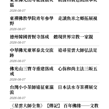
區
2026-08-07
東禪佛教學院青年參學 走讀魚米之鄉拓展視
野
2026-08-07
德州韓國普賢寺落成 體現世界宗教一家親
2026-08-07
中華佛光童軍泰北交流 追尋星雲大師弘法足
跡
2026-08-07
佛光山三寶寺重建落成 心保和尚主法三皈五
戒
2026-08-07
台灣小小茶師遠征東瀛 日本法水寺茶禪展交
流
2026-08-07
《星雲大師全集》【傳記】 百年佛緣──文教