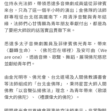
住持永光法師，帶領悉達多音樂劇成員遠從菲律賓
來台，只為了這一個半小時的演出；金佛隊的法師
群專程從台北搭高鐵南下，用清淨音聲與青年結
緣，法師們心甘情願為青年朋友奉獻付出，都是為
了要把大師說的話落實且貫徹下來。
悉達多太子音樂劇團員及菲律賓佛光青年，帶來
〈翻轉生命〉、〈佛陀您在哪裡〉及安可曲〈We
are one〉，透過音樂、歌聲、舞蹈，展現佛陀慈悲
並獻給青年們。
由金光明寺、佛光會、台北道場及人間佛教讀書會
等法師組成的「台北金佛隊」，秉持星雲大師人間
佛教「以音聲弘揚佛法」理念，為青年帶來〈歌頌
偉大的佛陀〉、〈禮讚偉大的佛陀〉。
國際佛光會世界總會理事依空法師表示，非常陶醉