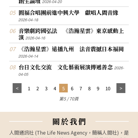
創生論壇
2026-04-20
圓福合唱團前進中興大學 獻唱人間音緣
2026-04-18
音樂劇跨國弘法 《浩瀚星雲》東京感動上
演
2026-04-16
《浩瀚星雲》遠播九州 法音震撼日本福岡
2026-04-14
台日文化交流 文化藝術展演傳遞善念
2026-
04-05
1
2
3
4
5
6
7
8
9
10
第5 / 70頁
關
於
我
們
人間通訊社 (The Life News Agency，簡稱人間社)，是