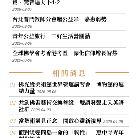
篇．梵音遍天下4-2
2026-08-07
台北普門教師分會贈公益米 嘉惠弱勢
2026-08-06
青年公益旅行 三好生活營圓滿
2026-08-06
全球佛學會考香港考區 深化信仰增長智慧
2026-08-06
相
關
消
息
佛光緣美術館世界營運講習會 博物館的連
結力量
2026-05-06
共創佛畫藝術交換善緣 雙語發聲走入英語
社群
2026-04-29
當藝術遇見正念 開啟心靈新視界
2026-04-28
面對災變同島一命的「韌性」 惠中寺青年