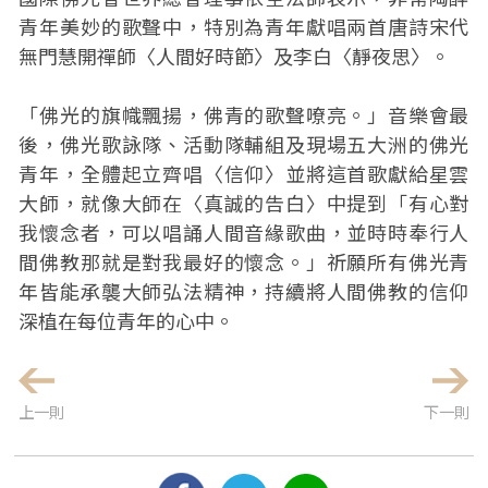
青年美妙的歌聲中，特別為青年獻唱兩首唐詩宋代
無門慧開禪師〈人間好時節〉及李白〈靜夜思〉。
「佛光的旗幟飄揚，佛青的歌聲嘹亮。」音樂會最
後，佛光歌詠隊、活動隊輔組及現場五大洲的佛光
青年，全體起立齊唱〈信仰〉並將這首歌獻給星雲
大師，就像大師在〈真誠的告白〉中提到「有心對
我懷念者，可以唱誦人間音緣歌曲，並時時奉行人
間佛教那就是對我最好的懷念。」祈願所有佛光青
年皆能承襲大師弘法精神，持續將人間佛教的信仰
深植在每位青年的心中。
上一則
下一則