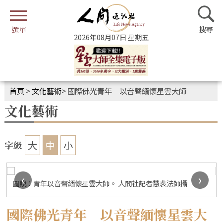
2026年08月07日 星期五
首頁
>
文化藝術
>
國際佛光青年 以音聲緬懷星雲大師
文化藝術
大
中
小
字級
‹
›
圖說：慧傳法師帶領青年唱〈四海都有佛光人〉。 人間社記者慧
裴攝
國際佛光青年 以音聲緬懷星雲大