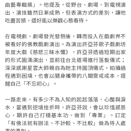
曲藝專輯獎」。他提及，從野台、劇場、到電視演
出，演技雖然日漸成熟，但表演方式的差別，讓他
吃盡苦頭，還好能以樂觀心態看待。
在電視劇，劇場發光發熱後，轉而投入在戲劇界不
被看好的佛教戲劇演出。為演出許亞芬歌子戲劇坊
年度大戲《慈悲三昧水懺》，許亞芬透過短期出家
的形式圓滿演出，並前往台北道場進行落髮儀式；
深深感謝星雲大師親自為她主持圓頂儀式。拍攝過
程遇到困境，也會以隨身攜帶的八關齋戒戒本，提
醒自己「不忘初心」。
一路走來，有多少不為人知的起起落落、心酸與淚
水，當遇到逆境挫折時，許亞芬說，會以珍惜感恩
心，期許自己打穩基本功、做到「專業」。訂定
「有佛法就有辦法，不計較、不比較」做為待人處
事的準則。