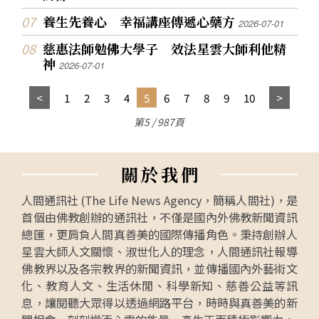
養生先養心 幸福講座傳遞心藥方
2026-07-01
慈惠法師勉佛大學子 效法星雲大師利他精
神
2026-07-01
1
2
3
4
5
6
7
8
9
10
第5 / 987頁
關
於
我
們
人間通訊社 (The Life News Agency，簡稱人間社)，是
首個由佛教創辦的通訊社，不僅是國內外佛教新聞資訊
總匯，更肩負人間真善美的國際傳播角色。秉持創辦人
星雲大師人文關懷、淑世化人的理念，人間通訊社報導
佛教界以及各宗教界的新聞資訊，並傳播國內外藝術文
化、教育人文、生活休閒、科學新知、慈善公益等訊
息，讓閱聽大眾得以透過網路平台，時時與真善美的新