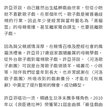
許亞芬說，自己雖然出生艋舺戲曲世家，但從小她
就不喜歡歌子戲，在那個年代，歌子戲是被普遍歧
視的行業，因此年少便經常與當時藝名為「黑貓
雲」的母親衝撞，甚至離家獨自謀生，也要逃離歌
子戲。
因為與父親感情深厚，在親情召喚及歷經社會的風
霜洗禮後，許亞芬17歲返家跟隨嚴厲的母親學戲，
從外台歌子戲到電視歌子戲。許亞芬說，〈河洛歌
子劇團〉可說是台灣歌子戲領頭羊，楊麗花、小咪
等，陪伴我們從童年到長大，也非常感謝在〈河洛
歌子戲團〉所吸收到的戲劇養分，才能在《秋風
辭》中奠定了提升藝術的機會，成功轉型。
許亞芬唱功一流，精通生旦淨末醜多種角色，2010
年以《良臣遇灶神》榮獲第21屆金曲獎「最佳戲曲