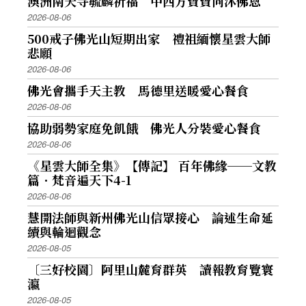
澳洲南天寺毓麟祈福 中西方寶寶同沐佛恩
2026-08-06
500戒子佛光山短期出家 禮祖緬懷星雲大師
悲願
2026-08-06
佛光會攜手天主教 馬德里送暖愛心餐食
2026-08-06
協助弱勢家庭免飢餓 佛光人分裝愛心餐食
2026-08-06
《星雲大師全集》【傳記】 百年佛緣──文教
篇．梵音遍天下4-1
2026-08-06
慧開法師與新州佛光山信眾接心 論述生命延
續與輪迴觀念
2026-08-05
〔三好校園〕阿里山麓育群英 讀報教育覽寰
瀛
2026-08-05