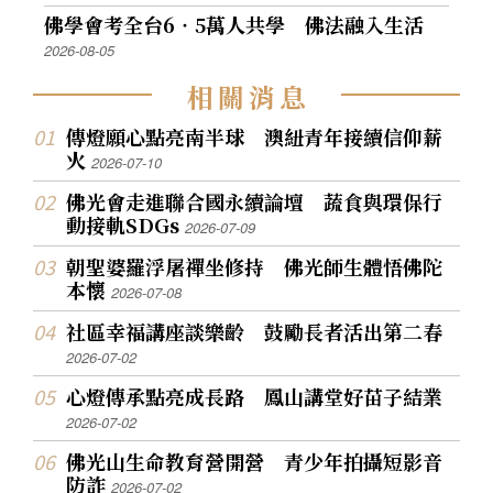
佛學會考全台6‧5萬人共學 佛法融入生活
2026-08-05
相
關
消
息
傳燈願心點亮南半球 澳紐青年接續信仰薪
火
2026-07-10
佛光會走進聯合國永續論壇 蔬食與環保行
動接軌SDGs
2026-07-09
朝聖婆羅浮屠禪坐修持 佛光師生體悟佛陀
本懷
2026-07-08
社區幸福講座談樂齡 鼓勵長者活出第二春
2026-07-02
心燈傳承點亮成長路 鳳山講堂好苗子結業
2026-07-02
佛光山生命教育營開營 青少年拍攝短影音
防詐
2026-07-02