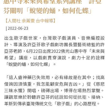
惠中寺未來與希望系列講座 許亞
芬闡明「蛻變的蛹，如何化蝶」
【人間社 余菁雯 台中報導】
2022-06-23
出生歌子戲世家，台灣歌子戲演員、音樂編腔設
計、導演及許亞芬歌子戲劇坊團長暨藝術總監的許
亞芬老師，6月22日出席2022佛光山惠中寺「未來與
希望」講座，以戲劇貫穿演說，劇力十足的詮釋
「蛻變的蛹，如何化蝶」。
「這人瘡神藥已失效用，必有緣故是在其中；找高
僧詢因須慎重，我怎能顧安危與吉凶。」從《慈悲
三昧水懺》開唱，磅礡出場，博得在場熱烈掌聲。
讓觀眾樂於聆聽許亞芬的述說如何從抗拒、接納、
革新到傳承臺灣傳統文化「歌子戲」的心路歷程。