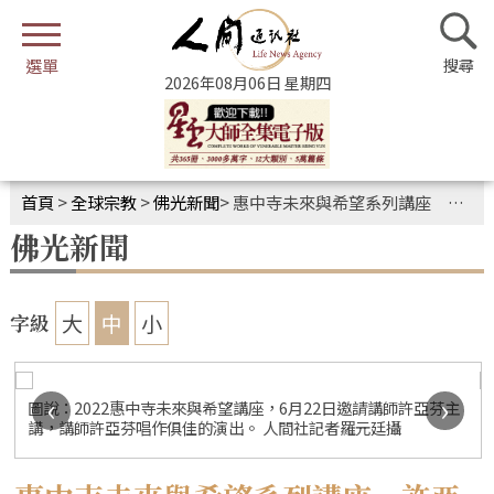
2026年08月06日 星期四
首頁
>
全球宗教
>
佛光新聞
>
惠中寺未來與希望系列講座 許亞芬闡明「蛻變的蛹，如何化蝶」
佛光新聞
大
中
小
字級
‹
›
圖說：2022惠中寺未來與希望講座，6月22日邀請講師許亞芬主
講，講師許亞芬唱作俱佳的演出。 人間社記者羅元廷攝