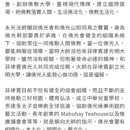
會、創辦佛教大學、重視現代傳媒、建立國際道
場。把‭佛教落實人間，生‬活‭佛法‬化‭，佛‬教生‭活化。‬‬‬‬
永光法師闡說佛光會和佛光山如同鳥之雙翼，身為
佛光幹部要勇於承擔，在佛光會健全的組織系統
下，協助常住一同推動人間佛教。當一位佛光人，
要能夠服從領導，當時大師派他來菲律賓建光明大
學時，雖然沒有經驗，但抱著使命必達的精神，和
菲律賓佛光人共同完成任務。大師在菲律賓創立光
明大學，讓佛光人能發心做功德，這是福報。
菲律賓目前不但有健全的協會組織，而且不斷的支
持推動三好校園、體育弘法、成立中華兒童學校、
悉達多太子音樂劇全球巡演、協助佛光緣美術館的
藝文活動、青年創業的‭ Mabuhay ‬Teahouse以及推
廣讀書會等等，就是朝向大師的指示，佛光會要有
組織化、本土化、國際化、藝文化。‬