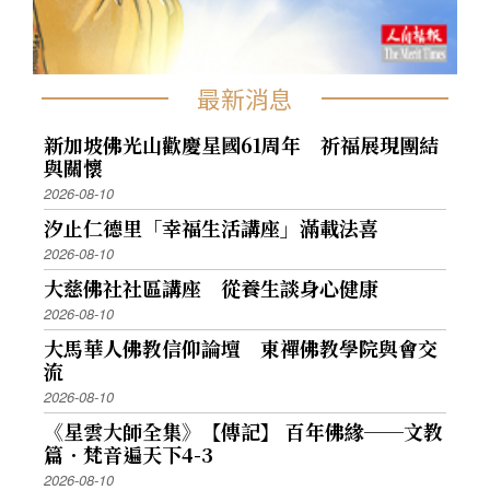
最新消息
新加坡佛光山歡慶星國61周年 祈福展現團結
與關懷
2026-08-10
汐止仁德里「幸福生活講座」滿載法喜
2026-08-10
大慈佛社社區講座 從養生談身心健康
2026-08-10
大馬華人佛教信仰論壇 東禪佛教學院與會交
流
2026-08-10
《星雲大師全集》【傳記】 百年佛緣──文教
篇．梵音遍天下4-3
2026-08-10