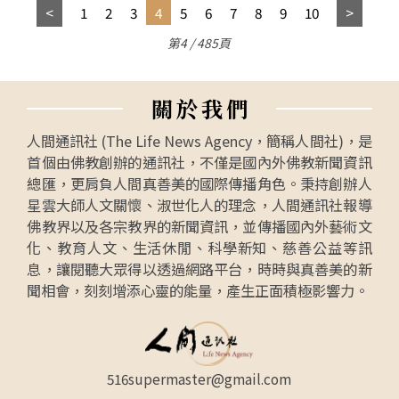
1
2
3
4
5
6
7
8
9
10
第4 / 485頁
關
於
我
們
人間通訊社 (The Life News Agency，簡稱人間社)，是
首個由佛教創辦的通訊社，不僅是國內外佛教新聞資訊
總匯，更肩負人間真善美的國際傳播角色。秉持創辦人
星雲大師人文關懷、淑世化人的理念，人間通訊社報導
佛教界以及各宗教界的新聞資訊，並傳播國內外藝術文
化、教育人文、生活休閒、科學新知、慈善公益等訊
息，讓閱聽大眾得以透過網路平台，時時與真善美的新
聞相會，刻刻增添心靈的能量，產生正面積極影響力。
516supermaster@gmail.com