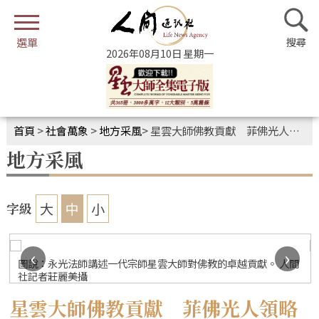
2026年08月10日 星期一
首頁
>
社會萬象
>
地方采風
>
星雲大師佛教貢獻 菲佛光人領略卓越
地方采風
大
中
小
字級
‹
›
圖說：永光法師講述一代宗師星雲大師對佛教的‭卓越貢獻。 人間
社記者莊麗美攝
星雲大師佛教貢獻 菲佛光人領略