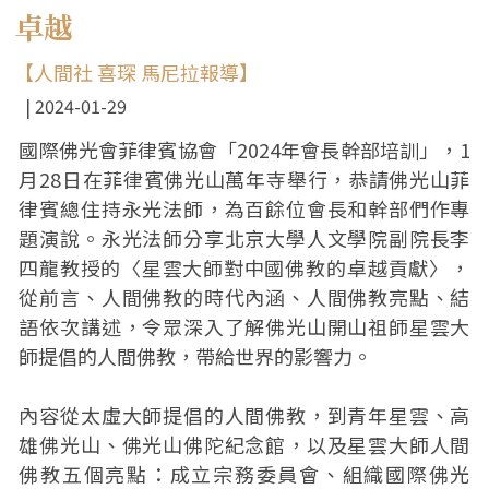
卓越
【人間社 喜琛 馬尼拉報導】
2024-01-29
國際佛光會菲律賓協會「‭2024年會長幹部培訓」，1
月‭28日在菲律賓佛光山萬年寺‬‬‬‬舉行，恭請佛光山菲
律賓總住持永光法師，為百餘位會長和幹部們作專
題演說。永光法師分享北京大學人文學院副院長李
四龍教授的〈星雲大師對中國佛教的‭卓越貢獻〉‭‬，
從前言、人間佛教的時代內涵、人間佛教亮點、結
語依次講述，令眾深入了解佛光山開山祖師星雲大
師提‭倡的人間佛教，帶給世界的影響力。‬‬‬
內容從太虛大師提倡的人間佛教，到青年星雲、高
雄佛光山、佛光山佛陀紀念館，以及星雲大師人間
佛教五個亮點：成立宗務委員會、組織國際佛光