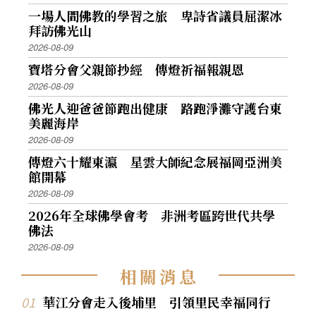
一場人間佛教的學習之旅 卑詩省議員屈潔冰
拜訪佛光山
2026-08-09
寶塔分會父親節抄經 傳燈祈福報親恩
2026-08-09
佛光人迎爸爸節跑出健康 路跑淨灘守護台東
美麗海岸
2026-08-09
傳燈六十耀東瀛 星雲大師紀念展福岡亞洲美
館開幕
2026-08-09
2026年全球佛學會考 非洲考區跨世代共學
佛法
2026-08-09
相
關
消
息
華江分會走入後埔里 引領里民幸福同行