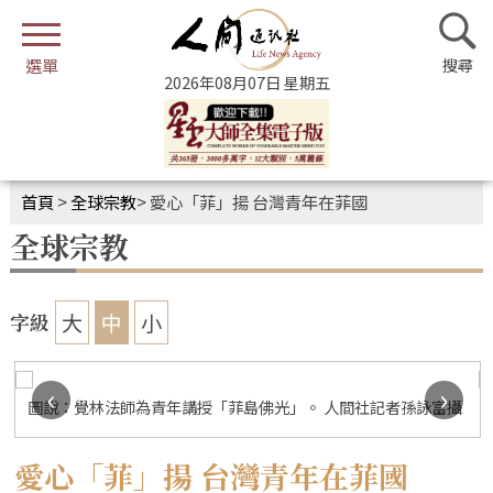
2026年08月07日 星期五
首頁
>
全球宗教
>
愛心「菲」揚 台灣青年在菲國
全球宗教
大
中
小
字級
‹
›
圖說：覺林法師為青年講授「菲島佛光」。 人間社記者孫詠富攝
愛心「菲」揚 台灣青年在菲國