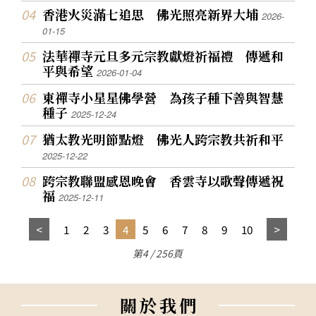
香港火災滿七追思 佛光照亮新界大埔
2026-
01-15
法華禪寺元旦多元宗教獻燈祈福禮 傳遞和
平與希望
2026-01-04
東禪寺小星星佛學營 為孩子種下善與智慧
種子
2025-12-24
猶太教光明節點燈 佛光人跨宗教共祈和平
2025-12-22
跨宗教聯盟感恩晚會 香雲寺以歌聲傳遞祝
福
2025-12-11
1
2
3
4
5
6
7
8
9
10
第4 / 256頁
關
於
我
們