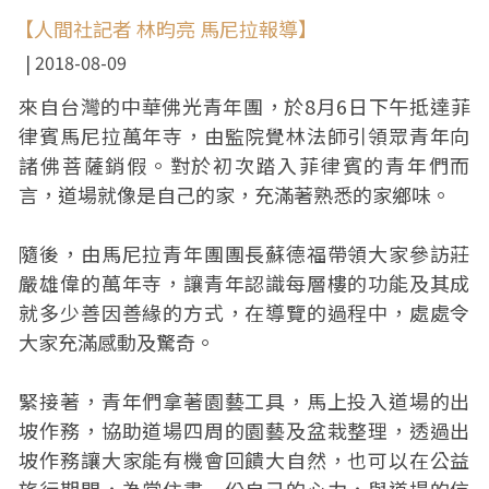
【人間社記者 林昀亮 馬尼拉報導】
2018-08-09
來自台灣的中華佛光青年團，於8月6日下午抵達菲
律賓馬尼拉萬年寺，由監院覺林法師引領眾青年向
諸佛菩薩銷假。對於初次踏入菲律賓的青年們而
言，道場就像是自己的家，充滿著熟悉的家鄉味。
隨後，由馬尼拉青年團團長蘇德福帶領大家參訪莊
嚴雄偉的萬年寺，讓青年認識每層樓的功能及其成
就多少善因善緣的方式，在導覽的過程中，處處令
大家充滿感動及驚奇。
緊接著，青年們拿著園藝工具，馬上投入道場的出
坡作務，協助道場四周的園藝及盆栽整理，透過出
坡作務讓大家能有機會回饋大自然，也可以在公益