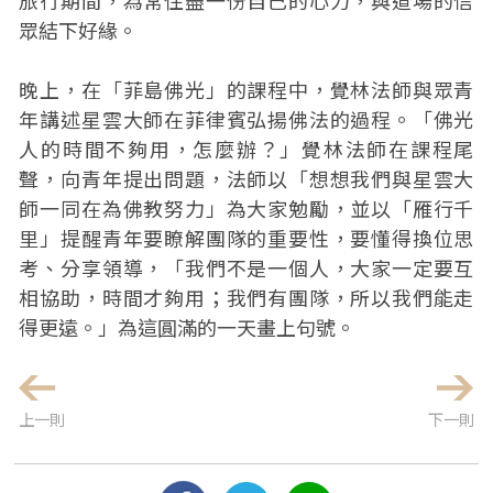
旅行期間，為常住盡一份自己的心力，與道場的信
眾結下好緣。
晚上，在「菲島佛光」的課程中，覺林法師與眾青
年講述星雲大師在菲律賓弘揚佛法的過程。「佛光
人的時間不夠用，怎麼辦？」覺林法師在課程尾
聲，向青年提出問題，法師以「想想我們與星雲大
師一同在為佛教努力」為大家勉勵，並以「雁行千
里」提醒青年要瞭解團隊的重要性，要懂得換位思
考、分享領導，「我們不是一個人，大家一定要互
相協助，時間才夠用；我們有團隊，所以我們能走
得更遠。」為這圓滿的一天畫上句號。
上一則
下一則