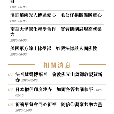
群
2026-08-06
溫哥華佛光人傳遞愛心 毛公仔捐贈溫暖童心
2026-08-06
南華大學深化產學合作 實習機制展現高就業
力
2026-08-06
美國軍方線上佛學課 妙藏法師談人間佛教
2026-08-06
相
關
消
息
法音梵聲傳福音 倫敦佛光山舞獅敦親賀新
春
2026-02-28
日本僧侶印度建寺 加爾各答共誦和平
2026-
02-10
祈禱早餐會同心祈福 跨信仰凝聚共融力量
2026-02-06