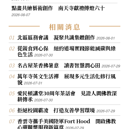
點畫共繪藝術創作 南天寺獻禮傳燈六十
2026-08-07
相
關
消
息
北區區務會議 凝聚共識集體創作
2026-08-01
從蔬食到心保 紐約道場實踐節能減碳與綠
色生活
2026-07-30
名古屋茶香拂暑意 讀書智慧潤心田
2026-07-29
萬年寺英文生活禪 展現多元生活化修行風
貌
2026-07-31
愛民頓講堂30周年茶話會 見證人間佛教深
耕傳承
2026-07-30
拒絕校園霸凌 打造友善學習環境
2026-07-29
香雲寺攜手美國陸軍Fort Hood 開啟佛教
心靈關懷服務新篇章
2026-07-29