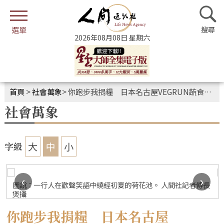
2026年08月08日 星期六
首頁
>
社會萬象
>
你跑步我捐糧 日本名古屋VEGRUN蔬食公益路跑
社會萬象
大
中
小
字級
‹
›
圖說：一行人在歡聲笑語中繞經初夏的荷花池。 人間社記者傅長
煲攝
你跑步我捐糧 日本名古屋