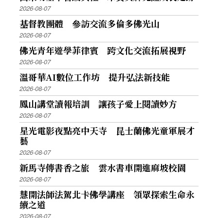
2026-08-07
基督教團體 參訪交流多倫多佛光山
2026-08-07
佛光青年遊學菲律賓 跨文化交流拓展視野
2026-08-07
溫哥華AI數位工作坊 提升弘法新技能
2026-08-07
鳳山講堂讀報培訓 讓孩子愛上閱讀妙方
2026-08-07
星光電影夜點亮中天寺 昆士蘭佛光童軍展才
藝
2026-08-07
新馬寺傳書香之旅 雲水書車開進麻坡校園
2026-08-07
慧開法師法駕北卡佛學講座 領眾探索生命永
續之道
2026-08-07