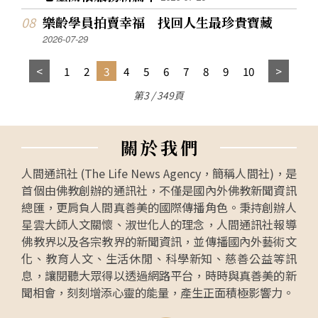
樂齡學員拍賣幸福 找回人生最珍貴寶藏
2026-07-29
1
2
3
4
5
6
7
8
9
10
第3 / 349頁
關
於
我
們
人間通訊社 (The Life News Agency，簡稱人間社)，是
首個由佛教創辦的通訊社，不僅是國內外佛教新聞資訊
總匯，更肩負人間真善美的國際傳播角色。秉持創辦人
星雲大師人文關懷、淑世化人的理念，人間通訊社報導
佛教界以及各宗教界的新聞資訊，並傳播國內外藝術文
化、教育人文、生活休閒、科學新知、慈善公益等訊
息，讓閱聽大眾得以透過網路平台，時時與真善美的新
聞相會，刻刻增添心靈的能量，產生正面積極影響力。