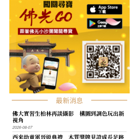
最新消息
佛大實習生柏林再談攝影 構圖到調色玩出新
視角
2026-08-07
西來幼童軍晉級典禮 木質獎牌見證成長足跡