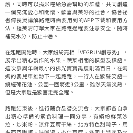
護，同時可以捐米糧給急需幫助的群體，共同創造
一個充滿愛心和關懷、歡喜與美好的社會。協會祕
書傅長煲講解路跑時需要用到的APP下載和使用方
法，鍾美清叮嚀大家在路跑過程要注意安全，隨時
補充水分，防止中暑。
在起跑開始時，大家紛紛亮相「VEGRUN創意秀」，
展示出精心製作的水果、蔬菜相關的模型及標語。
這次參與年齡最小的佛光寶寶禹宸剛滿百日，在媽
媽的嬰兒車推動下一起路跑，一行人在歡聲笑語中
繞經荷花池、公園一圈將近3公里，雖然天氣炎熱，
但是大家還是歡喜走完全程。
路跑結束後，進行蔬食品嘗交流會，大家都各自拿
出精心準備的素食料理一同分享，有繽紛鮮菜沙
拉、炒米粉、涼拌豆腐干絲、北方特色甜粽子、馬
來西亞咖喱、味噌湯、杏仁豆腐、各國土特產及水