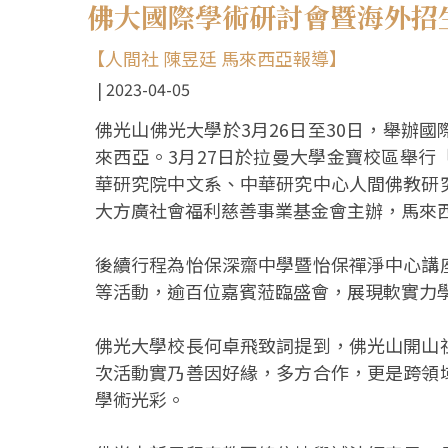
佛大國際學術研討會暨海外招
【人間社 陳昱廷 馬來西亞報導】
2023-04-05
佛光山佛光大學於3月26日至30日，舉辦
來西亞。3月27日於拉曼大學金寶校區舉
華研究院中文系、中華研究中心人間佛教研
大方廣社會福利慈善事業基金會主辦，馬來
後續行程為怡保深齋中學暨怡保禪淨中心講
等活動，逾百位嘉賓蒞臨盛會，展現軟實力
佛光大學校長何卓飛致詞提到，佛光山開山
次活動實乃善因好緣，多方合作，更是跨領
學術光彩。