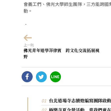
會義工們、佛光大學師生團隊，三方能跨國
動。
．
上一則
佛光青年遊學菲律賓 跨文化交流拓展視
野
台北道場寺志續燈編寫團隊啟
極樂寺夏令營活動 當我們童