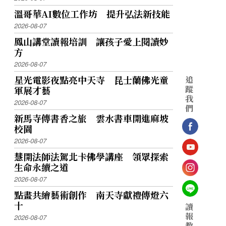
溫哥華AI數位工作坊 提升弘法新技能
2026-08-07
鳳山講堂讀報培訓 讓孩子愛上閱讀妙
方
2026-08-07
星光電影夜點亮中天寺 昆士蘭佛光童
追
蹤
軍展才藝
我
2026-08-07
們
新馬寺傳書香之旅 雲水書車開進麻坡
校園
2026-08-07
慧開法師法駕北卡佛學講座 領眾探索
生命永續之道
2026-08-07
點畫共繪藝術創作 南天寺獻禮傳燈六
十
讀
報
2026-08-07
教