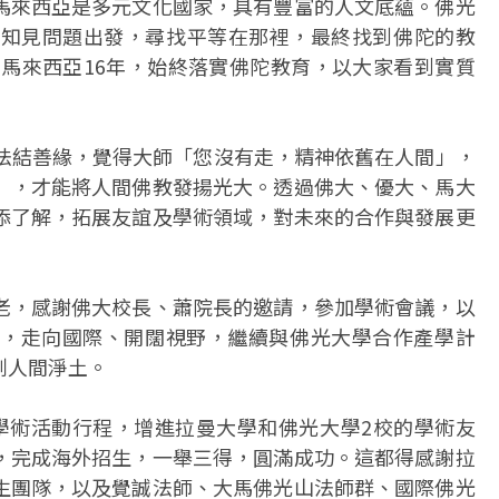
馬來西亞是多元文化國家，具有豐富的人文底蘊。佛光
從知見問題出發，尋找平等在那裡，最終找到佛陀的教
、馬來西亞16年，始終落實佛陀教育，以大家看到實質
弘法結善緣，覺得大師「您沒有走，精神依舊在人間」，
」，才能將人間佛教發揚光大。透過佛大、優大、馬大
添了解，拓展友誼及學術領域，對未來的合作與發展更
老，感謝佛大校長、蕭院長的邀請，參加學術會議，以
，走向國際、開闊視野，繼續與佛光大學合作產學計
創人間淨土。
學術活動行程，增進拉曼大學和佛光大學2校的學術友
，完成海外招生，一舉三得，圓滿成功。這都得感謝拉
生團隊，以及覺誠法師、大馬佛光山法師群、國際佛光