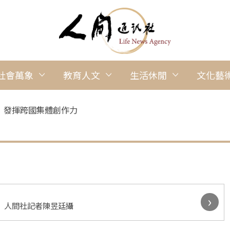
社會萬象
教育人文
生活休閒
文化藝
 發揮跨國集體創作力
›
 人間社記者陳昱廷攝