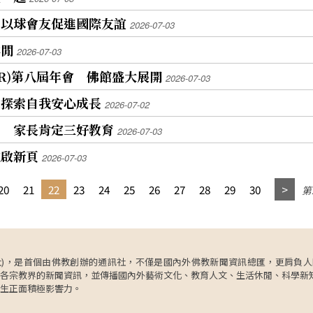
 以球會友促進國際友誼
2026-07-03
休閒
2026-07-03
SR)第八屆年會 佛館盛大展開
2026-07-03
年探索自我安心成長
2026-07-02
業 家長肯定三好教育
2026-07-03
融啟新頁
2026-07-03
20
21
22
23
24
25
26
27
28
29
30
第2
ncy，簡稱人間社)，是首個由佛教創辦的通訊社，不僅是國內外佛教新聞資訊總匯，
各宗教界的新聞資訊，並傳播國內外藝術文化、教育人文、生活休閒、科學新
生正面積極影響力。