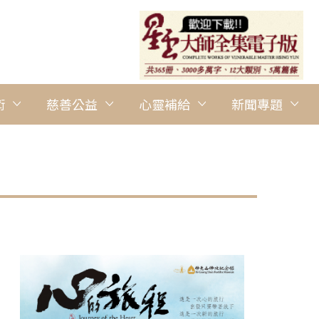
術
慈善公益
心靈補給
新聞專題
圖說：佛光大學校長何卓飛致詞提到，佛光山開山祖師星雲大師提
多方合作之成果。 人間社記者陳昱廷攝