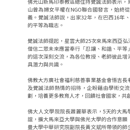
佛光山新馬印泰教區總住持覺誠法師表示，
山曾為婦女平權在NGO聯合國發言，始終
義。覺誠法師說，出家32年，在巴西16年
的平等為職志。
覺誠法師提起，星雲大師25次來馬來西亞
僧信二眾未來應當奉行「忍讓、和諧、平等
的這次深刻交流，為各位教授、老師彼此增
具潛力與共識。
佛教大方廣社會福利慈善事業基金會悟吉長
及覺誠法師熱情的招待，企盼藉由學術交流
劃，培養更多教育人才，回饋社會國家，共
佛大人文學院院長蕭麗華表示，5天的大馬
誼，擴大馬來亞大學與佛光大學的合作意願
曼大學中華研究院副院長黃文斌所帶領的師