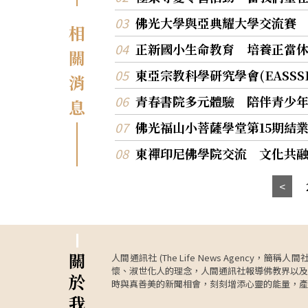
佛光大學與亞典耀大學交流賽
相
正新國小生命教育 培養正當
關
東亞宗教科學研究學會(EASS
消
青春書院多元體驗 陪伴青少
息
佛光福山小菩薩學堂第15期結
東禪印尼佛學院交流 文化共
關
人間通訊社 (The Life News Age
懷、淑世化人的理念，人間通訊社報導佛教界以及
於
時與真善美的新聞相會，刻刻增添心靈的能量，產
我