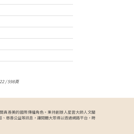
2 / 598頁
更肩負人間真善美的國際傳播角色。秉持創辦人星雲大師人文關
知、慈善公益等訊息，讓閱聽大眾得以透過網路平台，時