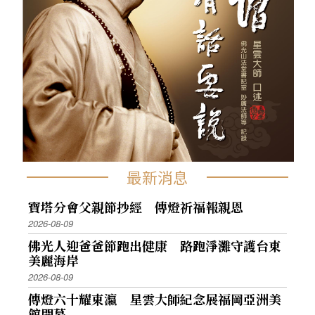
最新消息
寶塔分會父親節抄經 傳燈祈福報親恩
2026-08-09
佛光人迎爸爸節跑出健康 路跑淨灘守護台東
美麗海岸
2026-08-09
傳燈六十耀東瀛 星雲大師紀念展福岡亞洲美
館開幕