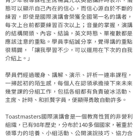
態可以顯示自己內在的信心，而信心源自於不斷的
練習，即使是國際演講會榮獲全國第一名的講者，
每次上台前都要練習百次以上；音量的掌握，演講
的結構開頭、內容、結論，英文時態、單複數都是
應該注意的重點。學員李紹誠分享，覺得講的重點
很精闢，「讓我學習不少，可以運用在下次的自我
介紹上。」
學員們經過暖身、講解、演示、評析一連串課程，
一掃起初的陌生感，每個人在認領承擔接下來未來
幾堂課的分組工作，包括各組都有負責破冰活動、
主席、計時、和抓贅字員，便顯得勇敢自動許多。
Toastmasters國際演講會是一個教育性質的非營利
組織，已有98年歷史，分布於140多個國家，著重於
領導力的培養、小組活動、公開演說技巧、協力合