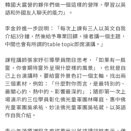
韓國大露營的夥伴們做一個這樣的營隊，學習以英
語和外國友人聊天的能力」。
李金鈴進一步說明：「每次上課有三人以英文自我
介紹3分鐘，然後給予專業回饋，接者講一個主題，
中間也會有所謂的table topic即席演講。」
課程講師張家妤引導學員閉目思考，「如果有一扇
窗，你會期待窗外呈現什麼樣的風景」，也就是自
己上台演講時，要給窗外景色訂一個主軸，找出兩
三個素材，例如：「什麼對你而言，是最特別的、
最關心的、熱中的、影響最深的」；隨即第一次上
場演示的三位學員彰化佛光童軍團林暉庭、惠中佛
光童軍團吳承祐、妙法佛光童軍團吳祐葳，以英語
作自我介紹。
青少年領導課程主席楊冀光以英語講評時表示，儀