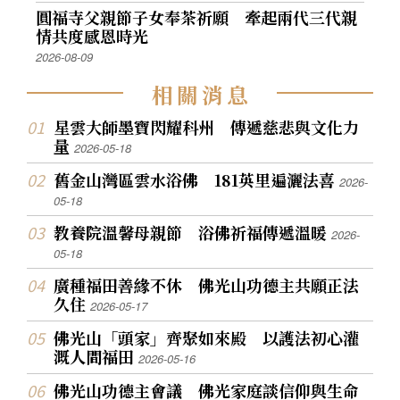
圓福寺父親節子女奉茶祈願 牽起兩代三代親
情共度感恩時光
2026-08-09
相
關
消
息
星雲大師墨寶閃耀科州 傳遞慈悲與文化力
量
2026-05-18
舊金山灣區雲水浴佛 181英里遍灑法喜
2026-
05-18
教養院溫馨母親節 浴佛祈福傳遞溫暖
2026-
05-18
廣種福田善緣不休 佛光山功德主共願正法
久住
2026-05-17
佛光山「頭家」齊聚如來殿 以護法初心灌
溉人間福田
2026-05-16
佛光山功德主會議 佛光家庭談信仰與生命