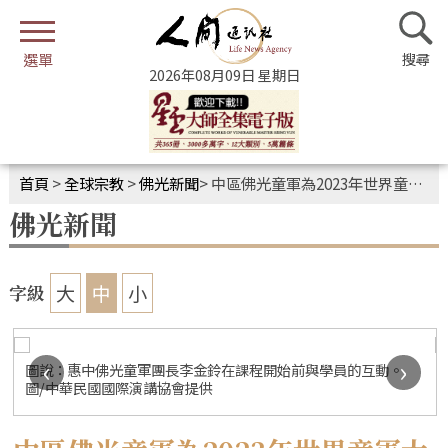
2026年08月09日 星期日
首頁
>
全球宗教
>
佛光新聞
>
中區佛光童軍為2023年世界童軍大露營 儲備英語溝通表達力
佛光新聞
大
中
小
字級
‹
›
圖說：惠中佛光童軍團長李金鈴在課程開始前與學員的互動。
圖/中華民國國際演講協會提供