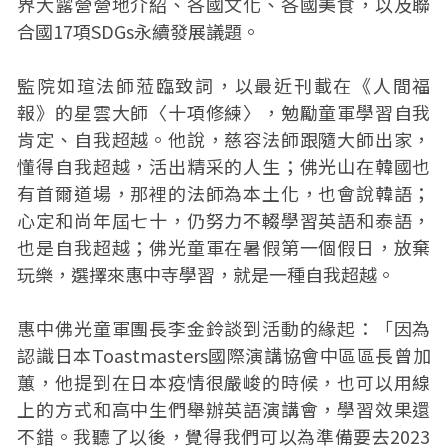
界大露營營地介紹、各國文化、各國美食，以及聯
合國17項SDGs永續發展議題。
監院如瑄法師蒞臨致詞，以最近刊載在《人間福
報》的星雲大師〈十項修練〉，勉勵童軍學習自我
肯定、自我超越。他說，慈容法師跟隨大師出家，
懂得自我超越，活出精采的人生；佛光山在韓國也
有首爾道場，那裡的法師為本土化，也會說韓語；
心定和尚年屆七十，仍努力不輟學習英語和泰語，
也是自我超越；佛光童軍在暑假第一個假日，放棄
玩樂，選擇來惠中寺學習，就是一種自我超越。
惠中佛光童軍團長李金鈴談到活動的緣起：「因為
認識日本Toastmasters國際演講協會中區區長曾加
蕙，他提到在日本疫情很嚴峻的時候，也可以用線
上的方式和高中生們舉辦英語演講會，學習效果還
不錯。我聽了以後，覺得我們可以為準備要去2023