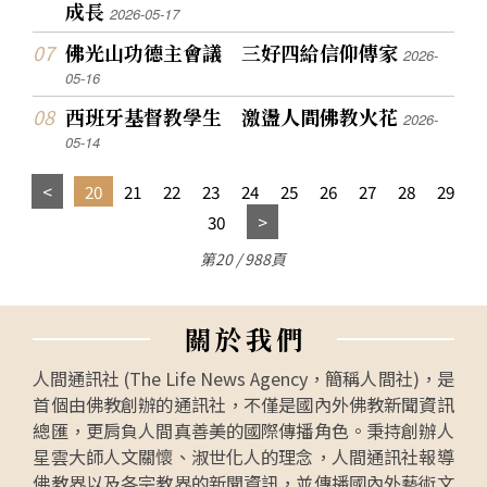
成長
2026-05-17
佛光山功德主會議 三好四給信仰傳家
2026-
05-16
西班牙基督教學生 激盪人間佛教火花
2026-
05-14
20
21
22
23
24
25
26
27
28
29
30
第20 / 988頁
關
於
我
們
人間通訊社 (The Life News Agency，簡稱人間社)，是
首個由佛教創辦的通訊社，不僅是國內外佛教新聞資訊
總匯，更肩負人間真善美的國際傳播角色。秉持創辦人
星雲大師人文關懷、淑世化人的理念，人間通訊社報導
佛教界以及各宗教界的新聞資訊，並傳播國內外藝術文