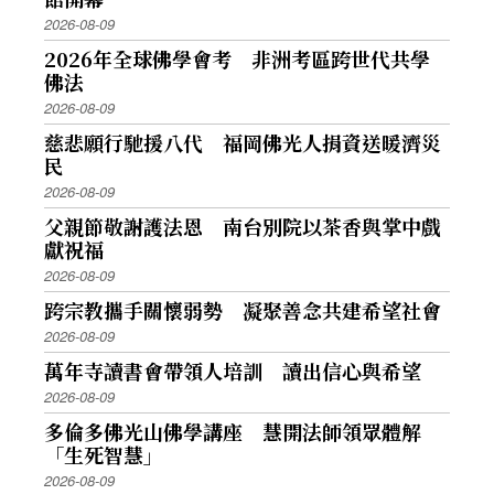
2026-08-09
2026年全球佛學會考 非洲考區跨世代共學
佛法
2026-08-09
慈悲願行馳援八代 福岡佛光人捐資送暖濟災
民
2026-08-09
父親節敬謝護法恩 南台別院以茶香與掌中戲
獻祝福
2026-08-09
跨宗教攜手關懷弱勢 凝聚善念共建希望社會
2026-08-09
萬年寺讀書會帶領人培訓 讀出信心與希望
2026-08-09
多倫多佛光山佛學講座 慧開法師領眾體解
「生死智慧」
2026-08-09