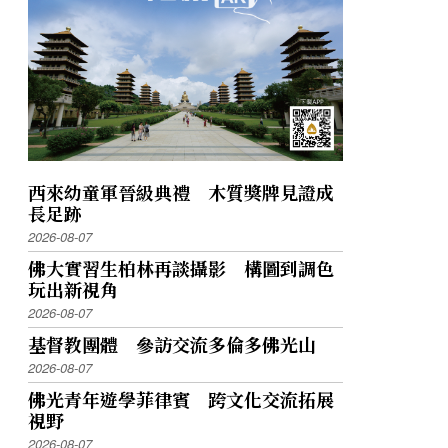
西來幼童軍晉級典禮 木質獎牌見證成
長足跡
2026-08-07
佛大實習生柏林再談攝影 構圖到調色
玩出新視角
2026-08-07
基督教團體 參訪交流多倫多佛光山
2026-08-07
佛光青年遊學菲律賓 跨文化交流拓展
視野
2026-08-07