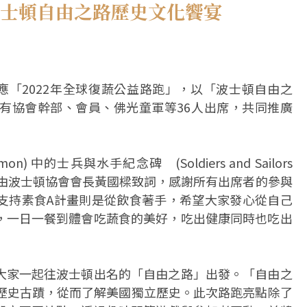
波士頓自由之路歷史文化饗宴
應「2022年全球復蔬公益路跑」，以「波士頓自由之
 為路線，現場有協會幹部、會員、佛光童軍等36人出席，共同推廣
) 中的士兵與水手紀念碑 (Soldiers and Sailors
，並由波士頓協會會長黃國樑致詞，感謝所有出席者的參與
支持素食A計畫則是從飲食著手，希望大家發心從自己
，一日一餐到體會吃蔬食的美好，吃出健康同時也吃出
大家一起往波士頓出名的「自由之路」出發。「自由之
處歷史古蹟，從而了解美國獨立歷史。此次路跑亮點除了