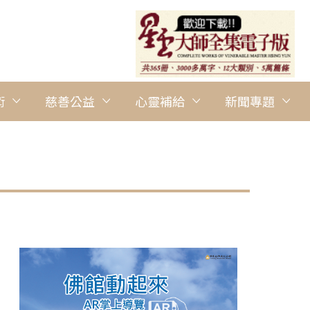
術
慈善公益
心靈補給
新聞專題
圖說：波士頓協會響應公益路跑，當日陽光明媚，微風吹許，大眾輕
Quincy Market完成路跑。 人間社記者Tze Yang攝