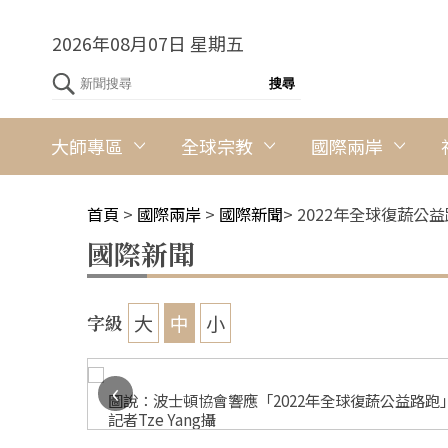
2026年08月07日 星期五
大師專區
全球宗教
國際兩岸
首頁
>
國際兩岸
>
國際新聞
>
2022年全球復蔬公
國際新聞
大
中
小
字級
‹
遊戲獎勵大家
圖說：波士頓協會響應「2022年全球復蔬公益路跑」，
記者Tze Yang攝