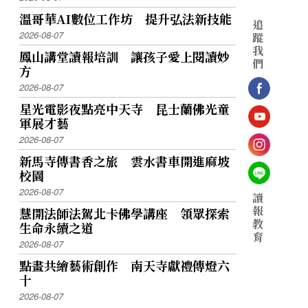
溫哥華AI數位工作坊 提升弘法新技能
追
2026-08-07
蹤
我
鳳山講堂讀報培訓 讓孩子愛上閱讀妙
們
方
2026-08-07
星光電影夜點亮中天寺 昆士蘭佛光童
軍展才藝
2026-08-07
新馬寺傳書香之旅 雲水書車開進麻坡
校園
2026-08-07
讀
報
慧開法師法駕北卡佛學講座 領眾探索
教
生命永續之道
育
2026-08-07
點畫共繪藝術創作 南天寺獻禮傳燈六
十
2026-08-07