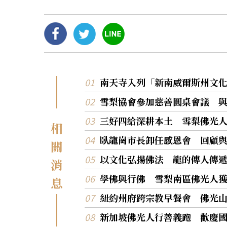
南天寺入列「新南威爾斯州文化
雪梨協會參加慈善圓桌會議 
三好四給深耕本土 雪梨佛光
相
臥龍崗市長卸任感恩會 回顧
關
以文化弘揚佛法 龍的傳人傳
消
學佛與行佛 雪梨南區佛光人
息
紐約州府跨宗教早餐會 佛光
新加坡佛光人行善義跑 歡慶