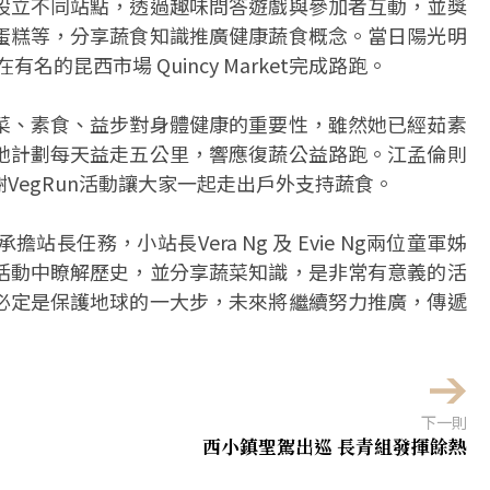
設立不同站點，透過趣味問答遊戲與參加者互動，並獎
蛋糕等，分享蔬食知識推廣健康蔬食概念。當日陽光明
名的昆西市場 Quincy Market完成路跑。
菜、素食、益步對身體健康的重要性，雖然她已經茹素
她計劃每天益走五公里，響應復蔬公益路跑。江孟倫則
VegRun活動讓大家一起走出戶外支持蔬食。
任務，小站長Vera Ng 及 Evie Ng兩位童軍姊
活動中瞭解歷史，並分享蔬菜知識，是非常有意義的活
必定是保護地球的一大步，未來將繼續努力推廣，傳遞
下一則
西小鎮聖駕出巡 長青組發揮餘熱