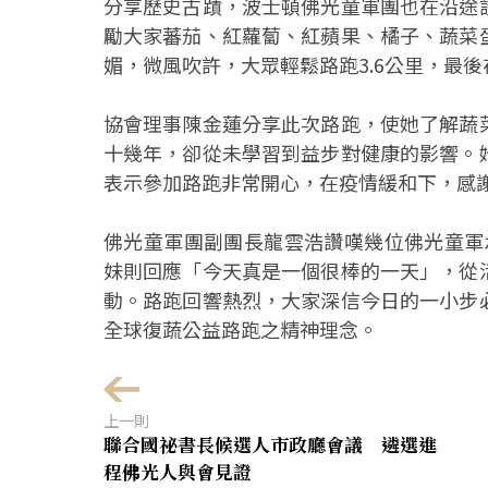
分享歷史古蹟，波士頓佛光童軍團也在沿途
勵大家蕃茄、紅蘿蔔、紅蘋果、橘子、蔬菜
媚，微風吹許，大眾輕鬆路跑3.6公里，最後在有
協會理事陳金蓮分享此次路跑，使她了解蔬
十幾年，卻從未學習到益步對健康的影響。
表示參加路跑非常開心，在疫情緩和下，感謝
佛光童軍團副團長龍雲浩讚嘆幾位佛光童軍承擔站長
妹則回應「今天真是一個很棒的一天」，從
動。路跑回響熱烈，大家深信今日的一小步
全球復蔬公益路跑之精神理念。
上一則
聯合國祕書長候選人市政廳會議 遴選進
程佛光人與會見證