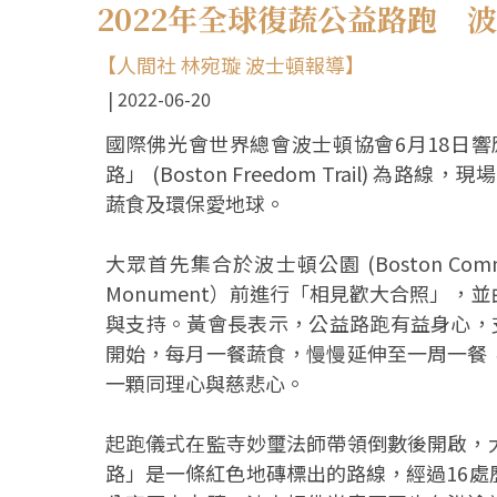
2022年全球復蔬公益路跑 
【人間社 林宛璇 波士頓報導】
2022-06-20
國際佛光會世界總會波士頓協會6月18日響
路」 (Boston Freedom Trail)
蔬食及環保愛地球。
大眾首先集合於波士頓公園 (Boston Common
Monument）前進行「相見歡大合照」
與支持。黃會長表示，公益路跑有益身心，
開始，每月一餐蔬食，慢慢延伸至一周一餐
一顆同理心與慈悲心。
起跑儀式在監寺妙璽法師帶領倒數後開啟，
路」是一條紅色地磚標出的路線，經過16