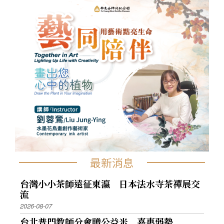
最新消息
台灣小小茶師遠征東瀛 日本法水寺茶禪展交
流
2026-08-07
台北普門教師分會贈公益米 嘉惠弱勢