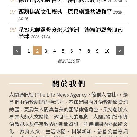
2026-04-21
西澳佛誕文化慶典 原民樂聲共譜和平
2026-
04-16
星雲大師靈骨分燈大洋洲 浩瀚師恩普照南
半球
2026-03-24
1
2
3
4
5
6
7
8
9
10
第2 / 256頁
關
於
我
們
人間通訊社 (The Life News Agency，簡稱人間社)，是
首個由佛教創辦的通訊社，不僅是國內外佛教新聞資訊
總匯，更肩負人間真善美的國際傳播角色。秉持創辦人
星雲大師人文關懷、淑世化人的理念，人間通訊社報導
佛教界以及各宗教界的新聞資訊，並傳播國內外藝術文
化、教育人文、生活休閒、科學新知、慈善公益等訊