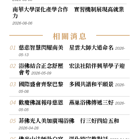
南華大學深化產學合作 實習機制展現高就業
力
2026-08-06
相
關
消
息
慈悲智慧閃耀南美 星雲大師大道命名
2026-
05-13
浴佛結合正念舒壓 宏法社陪伴興華學子迎
會考
2026-05-09
國際盛會齊聚巴黎 多國共譜和平願景
2026-
05-08
歡慶佛誕報母慈恩 燕巢浴佛傳遞三好
2026-
05-05
菲佛光人美加廣場浴佛 行三好四給五和
2026-04-28
佛光山法師赴白宮 深化跨宗教對話