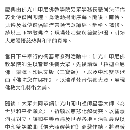
慶典由佛光山印尼佛教學院男眾學務長慧尚法師代
表北傳僧團叩鐘，為活動揭開序幕。隨後，南傳、
北傳及藏傳僧侶輪流帶領信眾誦經、靜坐、禪修、
繞塔三匝禮敬佛陀；現場梵唄聲與鐘聲迴盪，引領
大眾體悟慈悲與和平的真義。
當日下午舉行的衛塞節系列活動中，佛光山印尼佛
教學院師生以音聲供養大眾，先後讚頌「釋迦牟尼
佛」聖號、印尼文版〈三寶頌〉，以及中印雙語歌
曲《佛陀您在哪裡》，以清淨梵音供養大眾，展現
佛教文化藝術之美。
隨後，大眾共同恭讀佛光山開山祖師星雲大師〈為
世界和平祈願文〉，祈願以慈悲化解衝突、以智慧
消弭對立，讓和平善意遍及世界各地。活動最後以
中印雙語歌曲《佛光照耀著你》溫馨作結，將溫暖