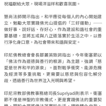
祝福獻給大眾，現場洋溢祥和歡喜氛圍。
慧尚法師開示指出，和平應從每個人的內心開始建
立，勉勵大眾實踐佛光山提倡的「三好運動」──
做好事、說好話、存好心，作為建設和諧社會的重
要基礎，並將五戒與八正道落實於生活之中，以善
行淨化身口意，為社會帶來和諧與安定。
印尼佛教總會會長鄒麗英致詞指出，今年衛塞節以
「佛法作為道德與善行的根源」為主題，強調「慈
愛是世界和平的源泉」。面對戰爭衝突、能源危機
及經濟等多重挑戰，更需要以慈悲與包容化解分
歧，透過善行為世界注入光明與希望。
印尼宗教部佛教事務總司長Supriyadi則表示，衛塞
節不僅是神聖的宗教儀式，更是實踐佛法的重要契
機，期盼大眾將佛法落實於生活，積極轉化自我，