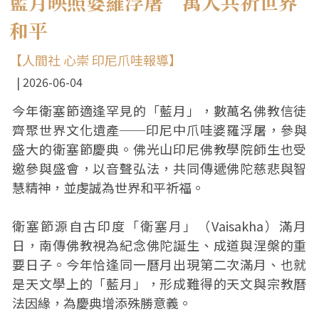
藍月映照婆羅浮屠 萬人共祈世界
和平
【人間社 心崇 印尼爪哇報導】
2026-06-04
今年衛塞節適逢罕見的「藍月」，數萬名佛教信徒
齊聚世界文化遺產──印尼中爪哇婆羅浮屠，參與
盛大的衛塞節慶典。佛光山印尼佛教學院師生也受
邀參與盛會，以音聲弘法，共同傳遞佛陀慈悲與智
慧精神，並虔誠為世界和平祈福。
衛塞節源自古印度「衛塞月」（Vaisakha）滿月
日，南傳佛教視為紀念佛陀誕生、成道與涅槃的重
要日子。今年恰逢同一曆月出現第二次滿月、也就
是天文學上的「藍月」，形成難得的天文與宗教曆
法因緣，為慶典增添殊勝意義。