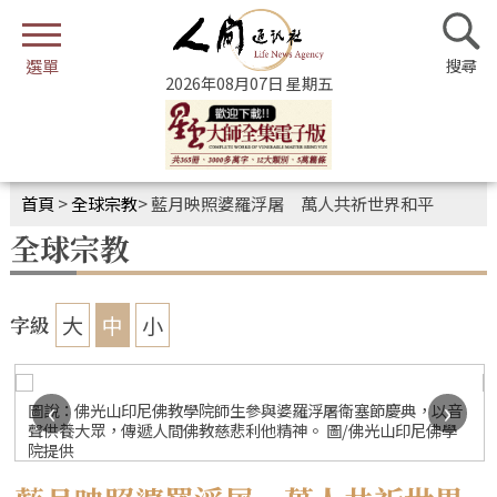
2026年08月07日 星期五
首頁
>
全球宗教
>
藍月映照婆羅浮屠 萬人共祈世界和平
全球宗教
大
中
小
字級
‹
›
圖說：佛光山印尼佛教學院師生參與婆羅浮屠衛塞節慶典，以音
聲供養大眾，傳遞人間佛教慈悲利他精神。 圖/佛光山印尼佛學
院提供