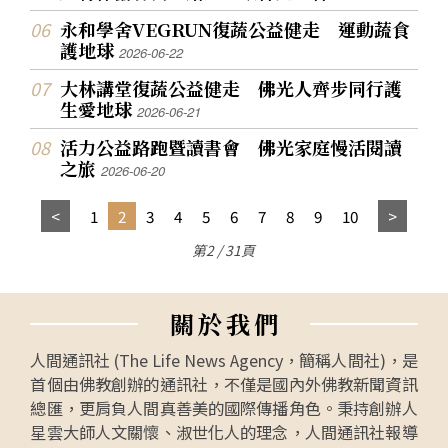
永和學舍VEGRUN復蔬公益健走 運動蔬食
護地球
2026-06-22
大林講堂復蔬公益健走 佛光人齊步同行護
生愛地球
2026-06-21
活力公益路跑暨讀書會 佛光家庭慢活閱讀
之旅
2026-06-20
1
2
3
4
5
6
7
8
9
10
第2 / 31頁
關
於
我
們
人間通訊社 (The Life News Agency，簡稱人間社)，是
首個由佛教創辦的通訊社，不僅是國內外佛教新聞資訊
總匯，更肩負人間真善美的國際傳播角色。秉持創辦人
星雲大師人文關懷、淑世化人的理念，人間通訊社報導