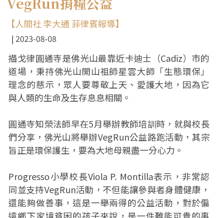
VegRun捐糧公益
【人間社 李大通 菲律賓報導】
2023-08-08
描戈律圓通寺是佛光山最靠近卡迪士（Cadiz）市的
道場，秉持佛光山開山祖師星雲大師「生態環保」
理念的慈示，眾人要尊敬上天、愛護大地，因為它
與人類的生命及生存息息相關。
圓通寺知榮法師早在5月舉辦教師培訓時，就與校長
們分享，佛光山將舉辦VegRun公益路跑活動，其宗
旨正是環保護生，要為大地母親盡一分心力。
Progresso小學校長Viola P. Montilla表示，非常認
同並支持VegRun活動，不但能讓參與者身體健康，
還能夠做善事，這是一舉兩得的公益活動，對於偏
遠鄉下家境貧困的孩子來說，是一件難能可貴的事