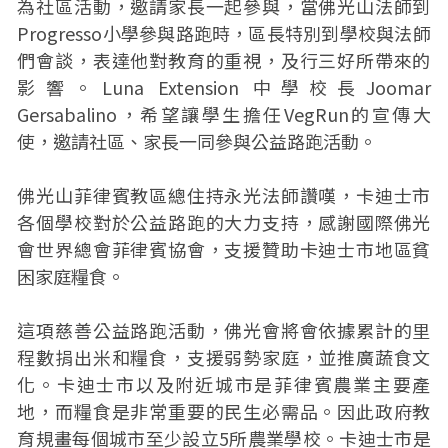
為社區活動，邀請家長一起參與，當佛光山法師到
Progresso小學參與路跑時，區長特別到學校與法師
們會談，表達他對教育的重視，及行三好所帶來的
影響。Luna Extension 中學校長Joomar
Gersabalino，希望讓學生擔任VegRun的宣傳大
使，邀請社區、家長一同參與公益路跑活動。
佛光山菲律賓教區總住持永光法師讚嘆，卡迪士市
各個學校對於公益路跑的大力支持，感謝國際佛光
會世界總會菲律賓協會，支援贊助卡迪士市地區貧
困家庭糧食。
這項慈善公益路跑活動，佛光會將會依據累計的里
程數捐出米和糧食，支援弱勢家庭，並推廣蔬食文
化。卡迪士市以及附近城市是菲律賓農業主要產
地，而糧食是非常重要的民生必需品。因此政府教
育規畫每個城市至少設立5所農業學校。卡迪士市是