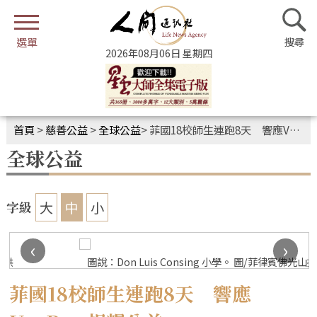
2026年08月06日 星期四
首頁
>
慈善公益
>
全球公益
>
菲國18校師生連跑8天 響應VegRun捐糧公益
全球公益
大
中
小
字級
‹
›
圖說：Don Luis Consing 小學。 圖/菲律賓佛光山提供
菲國18校師生連跑8天 響應