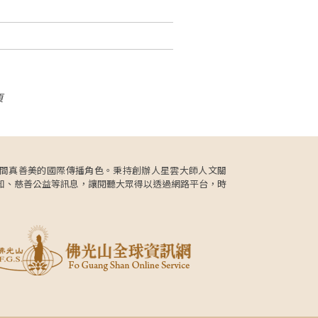
頁
更肩負人間真善美的國際傳播角色。秉持創辦人星雲大師人文關
知、慈善公益等訊息，讓閱聽大眾得以透過網路平台，時