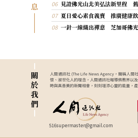
見證佛光山北美弘法新里程 
息
夏日愛心素食義賣 推廣健康
一針一線織出禪意 芝加哥佛
關
人間通訊社 (The Life News Age
懷、淑世化人的理念，人間通訊社報導佛教界以及
於
時與真善美的新聞相會，刻刻增添心靈的能量，產
我
們
516supermaster@gmail.com