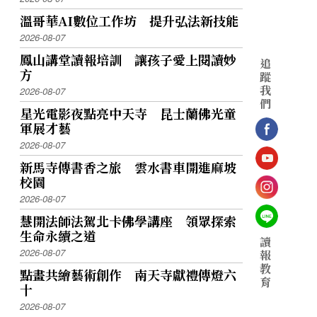
溫哥華AI數位工作坊 提升弘法新技能
2026-08-07
鳳山講堂讀報培訓 讓孩子愛上閱讀妙
追
方
蹤
我
2026-08-07
們
星光電影夜點亮中天寺 昆士蘭佛光童
軍展才藝
2026-08-07
新馬寺傳書香之旅 雲水書車開進麻坡
校園
2026-08-07
慧開法師法駕北卡佛學講座 領眾探索
生命永續之道
讀
2026-08-07
報
教
點畫共繪藝術創作 南天寺獻禮傳燈六
育
十
2026-08-07