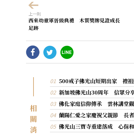
上一則
西來幼童軍晉級典禮 木質獎牌見證成長
足跡
500戒子佛光山短期出家 禮
新加坡佛光山30周年 信眾分
佛化家庭信仰傳承 雲林講堂
相
蘭陽仁愛之家慶祝父親節 長
關
佛光山三寶寺重建落成 心保
消