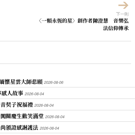
下一則
〈一顆永恆的星〉創作者陳澄慧 音樂弘
法信仰傳承
祖緬懷星雲大師悲願
2026-08-06
享感人故事
2026-08-04
觀音契子祝福禮
2026-08-04
者闖關慶生歡笑滿堂
2026-08-04
和尚頒證感謝護法
2026-08-04