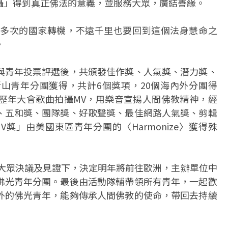
攝」得到真正佛法的意義，並服務大眾，廣結善緣。
多次的國家轉機，不遠千里也要回到這個法身慧命之
。
與青年投票評選後，共頒發佳作獎、人氣獎、潛力獎、
山青年分團獲得，共計6個獎項，20個海內外分團得
歷年大會歌曲拍攝MV，用樂音宣揚人間佛教精神，經
、五和獎、團隊獎、好歌聲獎、最佳網路人氣獎、剪輯
獎」由美國東區青年分團的〈Harmonize〉獲得殊
在大眾決議及見證下，決定明年將前往歐洲，主辦單位中
佛光青年分團。最後由活動隊輔帶領所有青年，一起歡
外的佛光青年，能夠傳承人間佛教的使命，帶回去持續