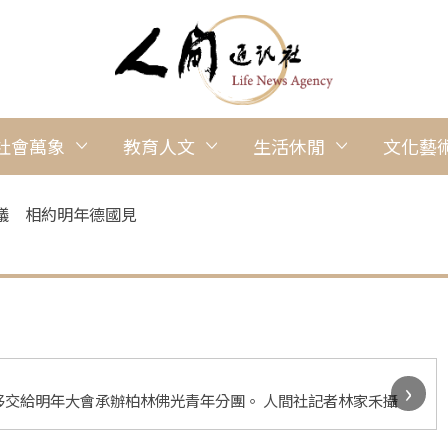
社會萬象
教育人文
生活休閒
文化藝
議 相約明年德國見
›
交給明年大會承辦柏林佛光青年分團。 人間社記者林家禾攝