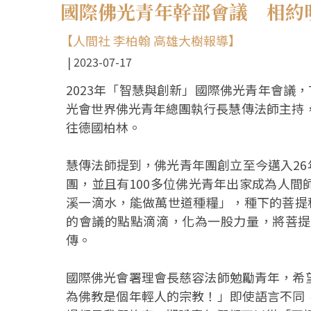
國際佛光青年幹部會議 相約
【人間社 李柏翰 高雄大樹報導】
2023-07-17
2023年「智慧與創新」國際佛光青年會議
光會世界佛光青年總團執行長慧傳法師主持，
往德國柏林。
慧傳法師提到，佛光青年團創立至今邁入26
團，並且有100多位佛光青年出家成為人
溪一滴水，能做萬世道種糧」，種下的菩提
的會議的點點滴滴，化為一股力量，將菩提
傳。
國際佛光會署理會長慈容法師勉勵青年，希
為佛教是個年輕人的宗教！」即使語言不同