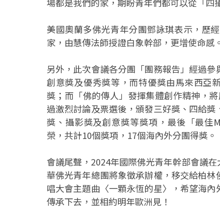
場都是我們的家，期盼青年們都可以從「四
美國奧蘭多佛光青年分團鄧詠琪表示，歷經
家，由慧傳法師授證白象幹部，更增使命感
另外，此次會議各分團「團務報告」經過參
創意獎及優秀獎等，而特優獎由馬來西亞新
獎；而「佛的傳人」發揮集體創作精神，將
過激烈討論及票選後，頒發三好獎、四給獎
獎、攝影獎及創意獎等獎項，最後「最佳MV
榮，共計10個獎項，17個海內外分團得獎。
會議尾聲，2024年國際佛光青年幹部會議
華佛光青年總團將象徵承辦權，移交給柏林
唱大會主題曲〈一顆永恆的星〉，希望海內
傳承下去，並相約明年歐洲見！