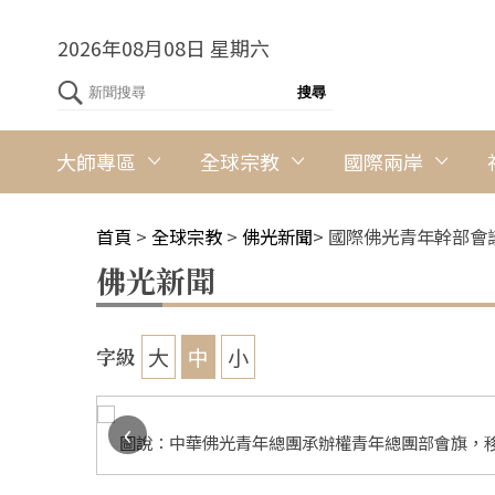
2026年08月08日 星期六
大師專區
全球宗教
國際兩岸
首頁
>
全球宗教
>
佛光新聞
>
國際佛光青年幹部會
佛光新聞
大
中
小
字級
‹
，以及工作
圖說：中華佛光青年總團承辦權青年總團部會旗，移