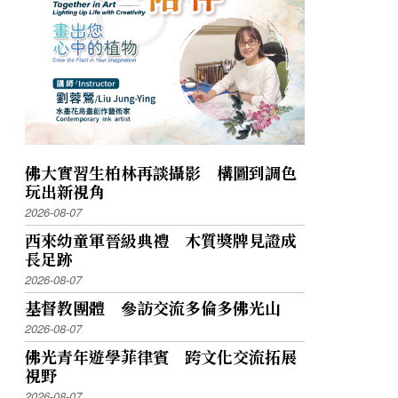
佛大實習生柏林再談攝影 構圖到調色
玩出新視角
2026-08-07
西來幼童軍晉級典禮 木質獎牌見證成
長足跡
2026-08-07
基督教團體 參訪交流多倫多佛光山
2026-08-07
佛光青年遊學菲律賓 跨文化交流拓展
視野
2026-08-07