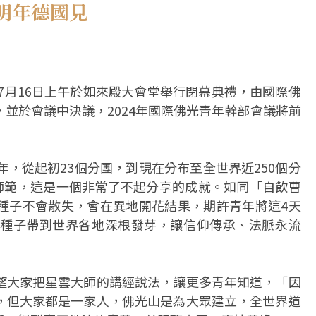
明年德國見
，7月16日上午於如來殿大會堂舉行閉幕典禮，由國際佛
並於會議中決議，2024年國際佛光青年幹部會議將前
年，從起初23個分團，到現在分布至全世界近250個分
間師範，這是一個非常了不起分享的成就。如同「自飲曹
種子不會散失，會在異地開花結果，期許青年將這4天
種子帶到世界各地深根發芽，讓信仰傳承、法脈永流
望大家把星雲大師的講經說法，讓更多青年知道，「因
，但大家都是一家人，佛光山是為大眾建立，全世界道