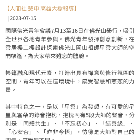
【人間社 慧申 高雄大樹報導】
2023-07-15
國際佛光青年會議7月13至16日在佛光山舉行，吸引
全世界各地青年參與。佛光青年發揮創意創新，在
雲居樓二樓設計探索佛光山開山祖師星雲大師的空
間帳篷，為大家帶來難忘的體驗。
帳篷融和現代元素，打造出具有禪意與修行氛圍的
空間，青年可以在這環境中，感受智慧和慈悲的力
量。
其中特色之一，是以「星雲」為發想，有可愛的星
星與雲朵的錄音抱枕，抱枕內有5段大師的聲音，分
別是「同體共生」、「不忘初心」、「結善緣」、
「心安否」、「昨非今悟」，彷彿是大師對自己的