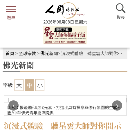
2026年08月08日 星期六
首頁
>
全球宗教
>
佛光新聞
>
沉浸式體驗 聽星雲大師對你開示
佛光新聞
大
中
小
字級
‹
›
圖說：帳篷融和現代元素，打造出具有禪意與修行氛圍的空間。
圖/中華佛光青年總團提供
沉浸式體驗 聽星雲大師對你開示