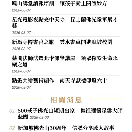
鳳山講堂讀報培訓 讓孩子愛上閱讀妙方
2026-08-07
星光電影夜點亮中天寺 昆士蘭佛光童軍展才
藝
2026-08-07
新馬寺傳書香之旅 雲水書車開進麻坡校園
2026-08-07
慧開法師法駕北卡佛學講座 領眾探索生命永
續之道
2026-08-07
點畫共繪藝術創作 南天寺獻禮傳燈六十
2026-08-07
相
關
消
息
500戒子佛光山短期出家 禮祖緬懷星雲大師
悲願
2026-08-06
新加坡佛光山30周年 信眾分享感人故事