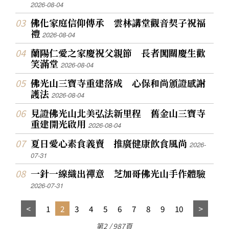
2026-08-04
佛化家庭信仰傳承 雲林講堂觀音契子祝福
禮
2026-08-04
蘭陽仁愛之家慶祝父親節 長者闖關慶生歡
笑滿堂
2026-08-04
佛光山三寶寺重建落成 心保和尚頒證感謝
護法
2026-08-04
見證佛光山北美弘法新里程 舊金山三寶寺
重建開光啟用
2026-08-04
夏日愛心素食義賣 推廣健康飲食風尚
2026-
07-31
一針一線織出禪意 芝加哥佛光山手作體驗
2026-07-31
1
2
3
4
5
6
7
8
9
10
第2 / 987頁