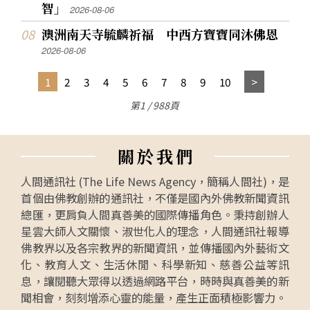
智」
2026-08-06
澳洲南天寺毓麟祈福 中西方寶寶同沐佛恩
2026-08-06
1
2
3
4
5
6
7
8
9
10
第1 / 988頁
關
於
我
們
人間通訊社 (The Life News Agency，簡稱人間社)，是
首個由佛教創辦的通訊社，不僅是國內外佛教新聞資訊
總匯，更肩負人間真善美的國際傳播角色。秉持創辦人
星雲大師人文關懷、淑世化人的理念，人間通訊社報導
佛教界以及各宗教界的新聞資訊，並傳播國內外藝術文
化、教育人文、生活休閒、科學新知、慈善公益等訊
息，讓閱聽大眾得以透過網路平台，時時與真善美的新
聞相會，刻刻增添心靈的能量，產生正面積極影響力。