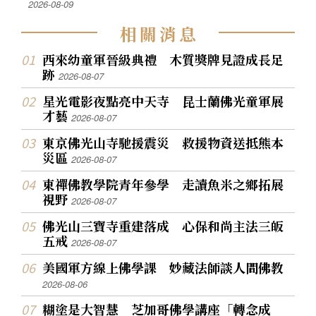
2026-08-09
相
關
消
息
西來幼童軍晉級典禮 木質獎牌見證成長足
跡
2026-08-07
星光電影夜點亮中天寺 昆士蘭佛光童軍展
才藝
2026-08-07
東京佛光山寺馳援震災 救援物資送抵熊本
災區
2026-08-07
東禪佛教學院青年參學 走讀魚米之鄉拓展
視野
2026-08-07
佛光山三寶寺重建落成 心保和尚主法三皈
五戒
2026-08-07
美國軍方線上佛學課 妙藏法師談人間佛教
2026-08-06
糊塗是大智慧 芝加哥佛學講座「轉念成