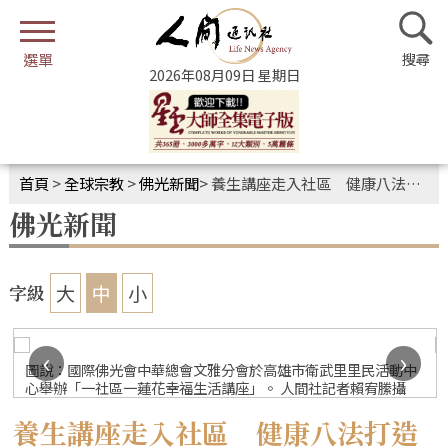
2026年08月09日 星期日
首頁
>
全球宗教
>
佛光新聞
>
養生講座走入社區 健康八法打造幸福
佛光新聞
大
中
小
字級
‹
›
圖說：國際佛光會中華總會文雅分會於高雄市衛武里里民活動中
心舉辦「一社區一蓮花幸福生活講座」。 人間社記者賴宥縢攝
養生講座走入社區 健康八法打造