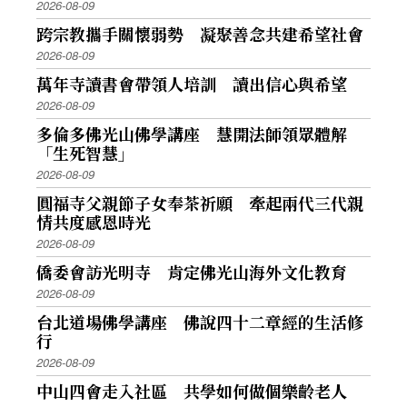
2026-08-09
跨宗教攜手關懷弱勢 凝聚善念共建希望社會
2026-08-09
萬年寺讀書會帶領人培訓 讀出信心與希望
2026-08-09
多倫多佛光山佛學講座 慧開法師領眾體解
「生死智慧」
2026-08-09
圓福寺父親節子女奉茶祈願 牽起兩代三代親
情共度感恩時光
2026-08-09
僑委會訪光明寺 肯定佛光山海外文化教育
2026-08-09
台北道場佛學講座 佛說四十二章經的生活修
行
2026-08-09
中山四會走入社區 共學如何做個樂齡老人