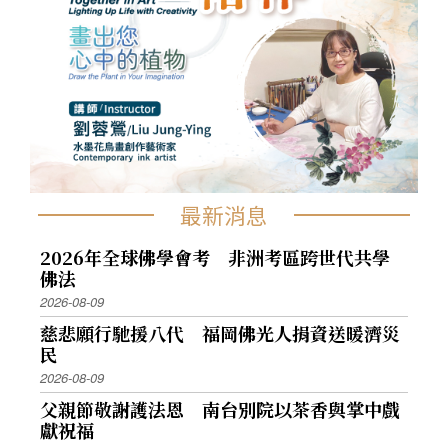
最新消息
2026年全球佛學會考 非洲考區跨世代共學
佛法
2026-08-09
慈悲願行馳援八代 福岡佛光人捐資送暖濟災
民
2026-08-09
父親節敬謝護法恩 南台別院以茶香與掌中戲
獻祝福