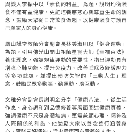
與談人李振中以「素食的利益」為題，說明均衡蔬
食不僅有益健康，更能培養慈悲心與尊重生命的觀
念，鼓勵大眾從日常飲食做起，以健康蔬食守護自
己與家人的身心健康。
鳳山講堂教師分會副會長林美淑則以「健身運動」
為題，引用佛光山開山祖師星雲大師《幸福百法》
養生理念，強調規律運動的重要性，指出運動具有
增強心肺功能、提升免疫力、改善睡眠及舒緩壓力
等多項益處，並提出預防失智的「三動人生」理
念，鼓勵民眾多動腦、勤運動、廣互動。
文雅分會副會長謝明金分享「健康八法」，從生活
作息、身心調和到品德修養等層面闡述健康真義，
強調健康不只是身體無病，更需兼顧心理、精神及
人際關係的和諧。他勉勵大家以善念善行涵養身
心，實踐三好精神，活出健康而有意義的人生。