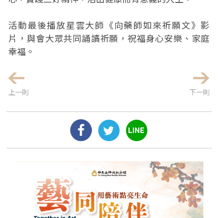
活動最後播放星雲大師《向藥師如來祈願文》影
片，與會大眾共同誦讀祈願，祝福身心安樂、家庭
幸福。
上一則
下一則