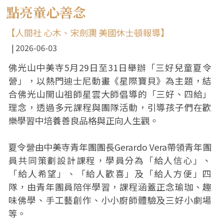
點亮童心善念
【人間社 心木、宋劍瀾 美國休士頓報導】
2026-06-03
佛光山中美寺5月29日至31日舉辦「三好兒童夏令
營」，以熱門迪士尼動畫《星際寶貝》為主題，結
合佛光山開山祖師星雲大師倡導的「三好、四給」
理念，透過多元課程與團隊活動，引導孩子們在歡
樂學習中培養善良品格與正向人生觀。
夏令營由中美寺青年團團長Gerardo Vera帶領青年團
員共同策劃設計課程，學員分為「給人信心」、
「給人希望」、「給人歡喜」及「給人方便」四
隊，由青年團員陪伴學習，課程涵蓋正念瑜珈、趣
味佛學、手工藝創作、小小廚師體驗及三好小劇場
等。