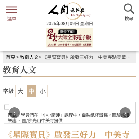
2026年08月09日 星期日
首頁
>
教育人文
>
《星際寶貝》啟發三好力 中美寺點亮童心善念
教育人文
大
中
小
字級
‹
›
圖說：學員們在「小小廚師」課程中，自製紙杯蛋糕，體驗烘焙
樂趣。 圖/佛光山中美寺提供
《星際寶貝》啟發三好力 中美寺