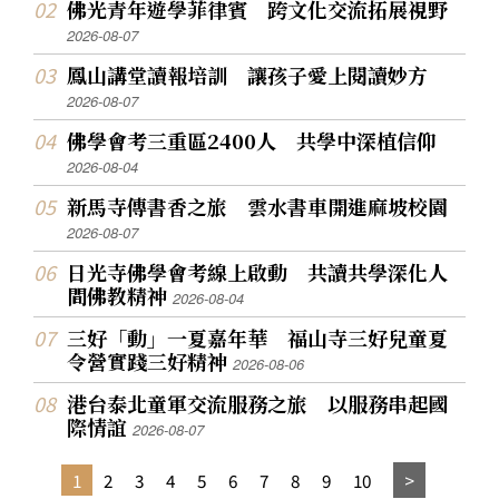
佛光青年遊學菲律賓 跨文化交流拓展視野
2026-08-07
鳳山講堂讀報培訓 讓孩子愛上閱讀妙方
2026-08-07
佛學會考三重區2400人 共學中深植信仰
2026-08-04
新馬寺傳書香之旅 雲水書車開進麻坡校園
2026-08-07
日光寺佛學會考線上啟動 共讀共學深化人
間佛教精神
2026-08-04
三好「動」一夏嘉年華 福山寺三好兒童夏
令營實踐三好精神
2026-08-06
港台泰北童軍交流服務之旅 以服務串起國
際情誼
2026-08-07
1
2
3
4
5
6
7
8
9
10