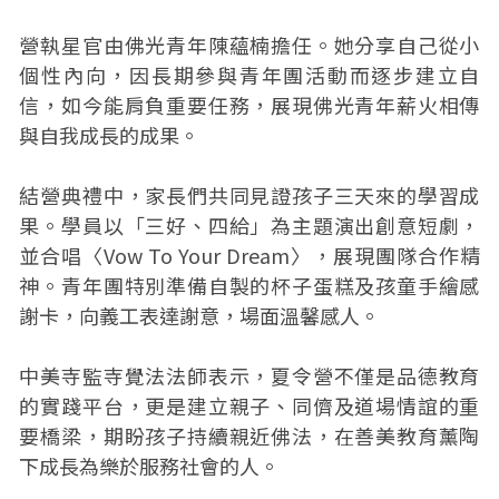
營執星官由佛光青年陳蘊楠擔任。她分享自己從小
個性內向，因長期參與青年團活動而逐步建立自
信，如今能肩負重要任務，展現佛光青年薪火相傳
與自我成長的成果。
結營典禮中，家長們共同見證孩子三天來的學習成
果。學員以「三好、四給」為主題演出創意短劇，
並合唱〈Vow To Your Dream〉，展現團隊合作精
神。青年團特別準備自製的杯子蛋糕及孩童手繪感
謝卡，向義工表達謝意，場面溫馨感人。
中美寺監寺覺法法師表示，夏令營不僅是品德教育
的實踐平台，更是建立親子、同儕及道場情誼的重
要橋梁，期盼孩子持續親近佛法，在善美教育薰陶
下成長為樂於服務社會的人。