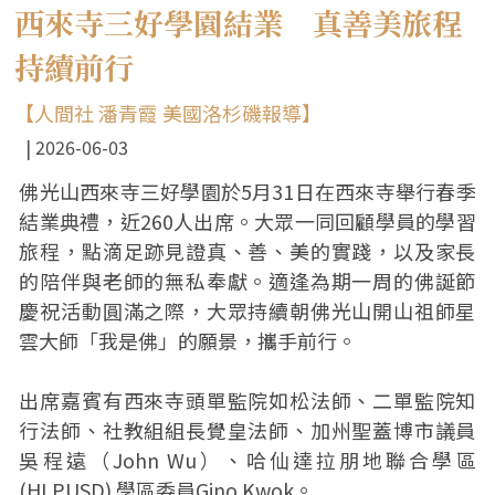
西來寺三好學園結業 真善美旅程
持續前行
【人間社 潘青霞 美國洛杉磯報導】
2026-06-03
佛光山西來寺三好學園於5月31日在西來寺舉行春季
結業典禮，近260人出席。大眾一同回顧學員的學習
旅程，點滴足跡見證真、善、美的實踐，以及家長
的陪伴與老師的無私奉獻。適逢為期一周的佛誕節
慶祝活動圓滿之際，大眾持續朝佛光山開山祖師星
雲大師「我是佛」的願景，攜手前行。
出席嘉賓有西來寺頭單監院如松法師、二單監院知
行法師、社教組組長覺皇法師、加州聖蓋博市議員
吳程遠（John Wu）、哈仙達拉朋地聯合學區
(HLPUSD) 學區委員Gino Kwok。