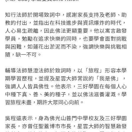
知行法師於開場致詞中，感謝家長支持及老師、助
教的付出，並指出在科技進步與資訊爆炸的時代，
人心易生疏離，因此佛法更顯重要。他以寓言啟發
學員，勉勵在追求快樂的同時，也要學會面對挑戰
與困難，如蓮花出淤泥而不染，強調快樂與挑戰相
隨，缺一不可。
輔導法師慧澄法師於致詞時，以「旅程」形容本學
期學習歷程，並提及星雲大師常說的「我是佛」，
強調人人皆具佛性。他表示，三好學園在每個人心
中種下真、善、美的種子，並以佛法滋養灌溉。學
習旅程未盡，期許大眾同心向前。
吳程遠表示，身為佛光山普門中學校友及三好學園
家長，亦曾任聖蓋博市市長，星雲大師的智慧啟發