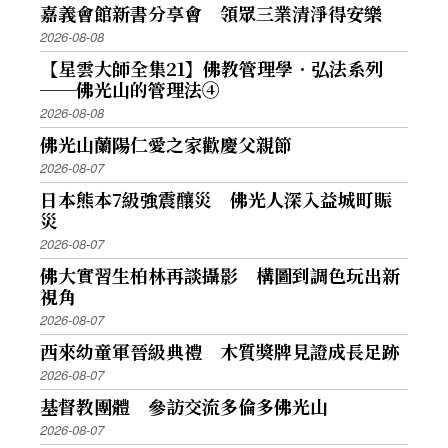
嘉義會館新書分享會 領眾三業清淨得安樂
2026-08-08
【星雲大師全集21】佛教管理學．弘法系列
──佛光山的管理法④
2026-08-08
佛光山蘭陽仁愛之家歡慶父親節
2026-08-07
日本熊本7級強震釀災 佛光人深入益城町賑
災
2026-08-07
佛大實習生柏林再談攝影 構圖到調色玩出新
視角
2026-08-07
西來幼童軍晉級典禮 木質獎牌見證成長足跡
2026-08-07
基督教團體 參訪交流多倫多佛光山
2026-08-07