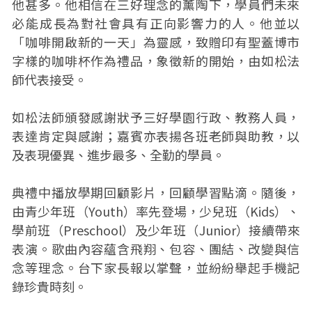
他甚多。他相信在三好理念的薰陶下，學員們未來
必能成長為對社會具有正向影響力的人。他並以
「咖啡開啟新的一天」為靈感，致贈印有聖蓋博市
字樣的咖啡杯作為禮品，象徵新的開始，由如松法
師代表接受。
如松法師頒發感謝狀予三好學園行政、教務人員，
表達肯定與感謝；嘉賓亦表揚各班老師與助教，以
及表現優異、進步最多、全勤的學員。
典禮中播放學期回顧影片，回顧學習點滴。隨後，
由青少年班（Youth）率先登場，少兒班（Kids）、
學前班（Preschool）及少年班（Junior）接續帶來
表演。歌曲內容蘊含飛翔、包容、團結、改變與信
念等理念。台下家長報以掌聲，並紛紛舉起手機記
錄珍貴時刻。