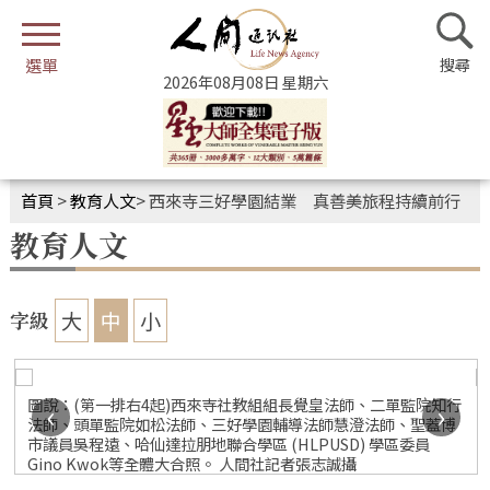
2026年08月08日 星期六
首頁
>
教育人文
>
西來寺三好學園結業 真善美旅程持續前行
教育人文
大
中
小
字級
以
圖說：(第一排右4起)西來寺社教組組長覺皇法師、二單監院知行
‹
›
法師、頭單監院如松法師、三好學園輔導法師慧澄法師、聖蓋博
市議員吳程遠、哈仙達拉朋地聯合學區 (HLPUSD) 學區委員
Gino Kwok等全體大合照。 人間社記者張志誠攝