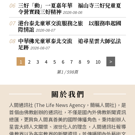
三好「動」一夏嘉年華 福山寺三好兒童夏
令營實踐三好精神
2026-08-06
港台泰北童軍交流服務之旅 以服務串起國
際情誼
2026-08-07
中華佛光童軍泰北交流 追尋星雲大師弘法
足跡
2026-08-07
1
2
3
4
5
6
7
8
9
10
第1 / 598頁
關
於
我
們
人間通訊社 (The Life News Agency，簡稱人間社)，是
首個由佛教創辦的通訊社，不僅是國內外佛教新聞資訊
總匯，更肩負人間真善美的國際傳播角色。秉持創辦人
星雲大師人文關懷、淑世化人的理念，人間通訊社報導
佛教界以及各宗教界的新聞資訊，並傳播國內外藝術文