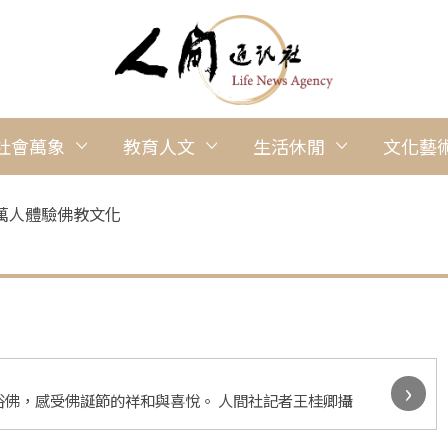
社會萬象
教育人文
生活休閒
文化藝
萬人體驗佛教文化
›
佛，感受佛誕節的祥和與喜悅。 人間社記者王桂卿攝