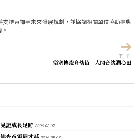
將支持東禪寺未來發展規劃，並協調相關單位協助推動
標。
下一則
衛塞傳燈育幼苗 人間音緣潤心田
牌見證成長足跡
2026-08-07
蘭佛光童軍展才藝
2026-08-07