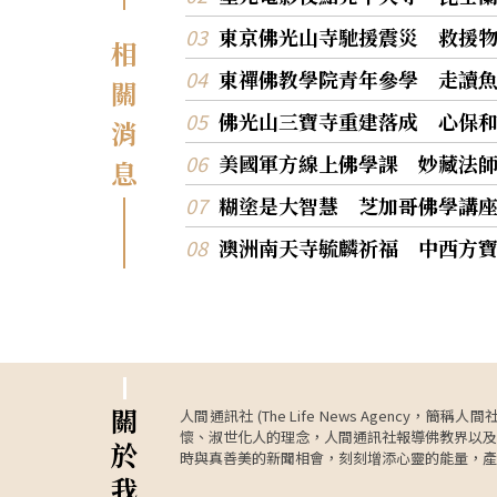
東京佛光山寺馳援震災 救援
相
東禪佛教學院青年參學 走讀
關
佛光山三寶寺重建落成 心保
消
美國軍方線上佛學課 妙藏法
息
糊塗是大智慧 芝加哥佛學講
澳洲南天寺毓麟祈福 中西方
關
人間通訊社 (The Life News Age
懷、淑世化人的理念，人間通訊社報導佛教界以及
於
時與真善美的新聞相會，刻刻增添心靈的能量，產
我