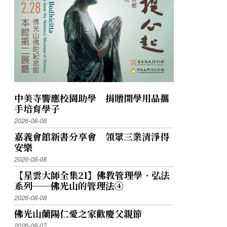
中美寺響應校園助學 捐贈開學用品攜
手培育學子
2026-08-08
嘉義會館新書分享會 領眾三業清淨得
安樂
2026-08-08
【星雲大師全集21】佛教管理學．弘法
系列──佛光山的管理法④
2026-08-08
佛光山蘭陽仁愛之家歡慶父親節
2026-08-07