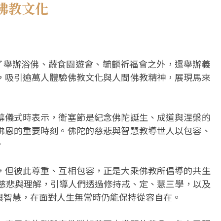
佛教文化
除了舉辦浴佛、蔬食園遊會、毓麟祈福會之外，還舉辦義
，吸引逾萬人體驗佛教文化與人間佛教精神，展現馬來
幕儀式時表示，衛塞節是紀念佛陀誕生、成道與涅槃的
佛恩的重要時刻。佛陀的慈悲與智慧教導世人以包容、
。
，但彼此尊重、互相包容，正是大乘佛教所倡導的共生
、慈悲與理解，引導人們透過修持戒、定、慧三學，以及
與智慧，在面對人生無常時仍能保持從容自在。