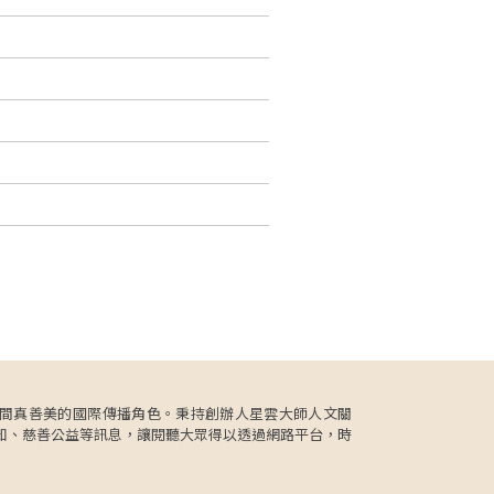
更肩負人間真善美的國際傳播角色。秉持創辦人星雲大師人文關
知、慈善公益等訊息，讓閱聽大眾得以透過網路平台，時