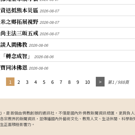
物資送抵熊本災區
2026-08-07
魚米之鄉拓展視野
2026-08-07
和尚主法三皈五戒
2026-08-07
師談人間佛教
2026-08-06
座「轉念成智」
2026-08-06
寶寶同沐佛恩
2026-08-06
1
2
3
4
5
6
7
8
9
10
第1 / 988頁
ncy，簡稱人間社)，是首個由佛教創辦的通訊社，不僅是國內外佛教新聞資訊總匯，
各宗教界的新聞資訊，並傳播國內外藝術文化、教育人文、生活休閒、科學新
生正面積極影響力。