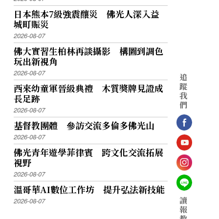
日本熊本7級強震釀災 佛光人深入益
城町賑災
2026-08-07
佛大實習生柏林再談攝影 構圖到調色
玩出新視角
2026-08-07
追
蹤
西來幼童軍晉級典禮 木質獎牌見證成
我
長足跡
們
2026-08-07
基督教團體 參訪交流多倫多佛光山
2026-08-07
佛光青年遊學菲律賓 跨文化交流拓展
視野
2026-08-07
溫哥華AI數位工作坊 提升弘法新技能
讀
2026-08-07
報
教