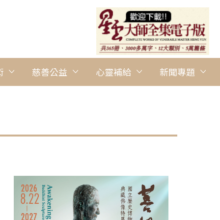
術
慈善公益
心靈補給
新聞專題
圖說：一名女童含著奶嘴浴佛，展現童真清淨的喜悅。 人間社記者