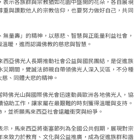
，表示各族群與宗教猶如花園中盛開的花朵，各自展現
尊重與讚歎他人的宗教信仰，也要努力做好自己，共同
、無量壽」的精神，以慈悲、智慧與正能量利益社會，
與溫暖，進而認識佛教的慈悲與智慧。
來西亞佛光人長期推動社會公益與國民團結，是促進族
水災期間，覺誠法師親自帶領佛光人深入災區，不分種
大慈、同體大悲的精神。
件，當時佛光山與國際佛光會迅速動員歐洲各地佛光人，協
續協助工作，讓家屬在最艱難的時刻獲得溫暖與支持。
命，並祈願馬來西亞社會遠離衝突與紛爭。
表示，馬來西亞將衛塞節列為全國公共假期，展現對宗
年來致力於教育、文化與公益推廣，成為促進族群和諧