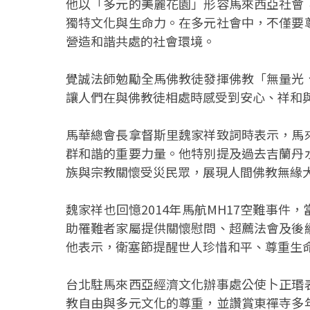
他以「多元的美麗花園」形容馬來西亞社會
獨特文化與生命力。在多元社會中，不僅要
營造和諧共處的社會環境。
覺誠法師勉勵全馬佛教徒發揮佛教「無量光
讓人們在與佛教徒相處時感受到安心、祥和
馬華總會長拿督斯里魏家祥致詞時表示，馬
群和諧的重要力量。他特別提及過去吉蘭丹
族與宗教關懷受災民眾，展現人間佛教無緣
魏家祥也回憶2014年馬航MH17空難事
助罹難者家屬提供關懷慰問、超薦法會及後
他表示，衛塞節提醒世人珍惜和平、尊重生
台北駐馬來西亞經濟文化辦事處公使卜正瑉
教自由與多元文化的尊重，並讚賞東禪寺多