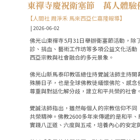
東禪寺慶祝衛塞節 萬人體驗
【人間社 周淨禾 馬來西亞仁嘉隆報導】
2026-06-02
佛光山東禪寺5月31日舉辦衛塞節活動，
診、捐血、藝術工作坊等多項公益文化活動
西亞宗教與社會融合的多元景象。
佛光山新馬泰印教區總住持覺誠法師主持開
殊勝日子，也是全球佛教徒緬懷佛陀、感念
尊重與對話化解分歧，建立和平共榮的社會
覺誠法師指出，雖然每個人的宗教信仰不同
共榮精神。佛教2600多年來傳遞的是和平
實踐八正道、六度與五戒，培養內心的安定