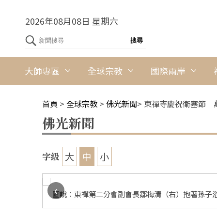
2026年08月08日 星期六
大師專區
全球宗教
國際兩岸
首頁
>
全球宗教
>
佛光新聞
>
東禪寺慶祝衛塞節 
佛光新聞
大
中
小
字級
‹
圖說：東禪第二分會副會長鄒梅清（右）抱著孫子浴