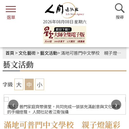
2026年08月08日 星期六
首頁
>
文化藝術
>
藝文活動
>
滿地可普門中文學校 親子燈籠彩繪
藝文活動
大
中
小
字級
‹
›
圖說：普門家庭齊聚佛堂，共同完成一張張充滿創意與文化寓意
的手繪燈籠。 人間社記者江衛強攝
滿地可普門中文學校 親子燈籠彩