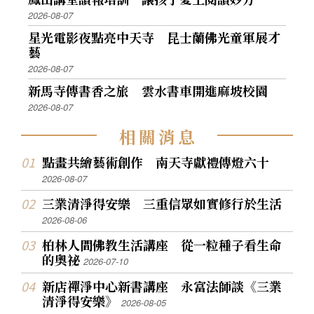
2026-08-07
星光電影夜點亮中天寺 昆士蘭佛光童軍展才
藝
2026-08-07
新馬寺傳書香之旅 雲水書車開進麻坡校園
2026-08-07
相
關
消
息
點畫共繪藝術創作 南天寺獻禮傳燈六十
2026-08-07
三業清淨得安樂 三重信眾如實修行於生活
2026-08-06
柏林人間佛教生活講座 從一粒種子看生命
的奧祕
2026-07-10
新店禪淨中心新書講座 永富法師談《三業
清淨得安樂》
2026-08-05