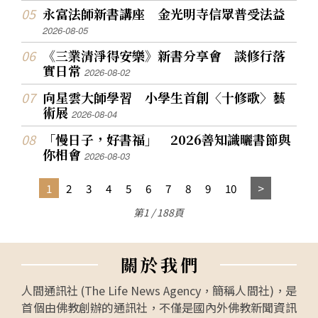
永富法師新書講座 金光明寺信眾普受法益
2026-08-05
《三業清淨得安樂》新書分享會 談修行落
實日常
2026-08-02
向星雲大師學習 小學生首創〈十修歌〉藝
術展
2026-08-04
「慢日子，好書福」 2026善知識曬書節與
你相會
2026-08-03
1
2
3
4
5
6
7
8
9
10
第1 / 188頁
關
於
我
們
人間通訊社 (The Life News Agency，簡稱人間社)，是
首個由佛教創辦的通訊社，不僅是國內外佛教新聞資訊