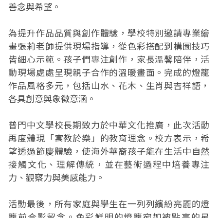
善念與希望。
為提升作品品質與創作體驗，學校特別邀請專業繪
畫張莉老師提供現場指導，從色彩搭配到構圖技巧
皆細心示範。孩子們專注創作，家長溫馨陪伴，活
動現場處處呈現親子合作的溫暖畫面。完成的燈籠
作品風格多元，包括山水、花木、生肖與吉祥語，
各具創意與象徵意涵。
普門中文學校長期致力於中華文化推廣，此次活動
再度體現「寓教於樂」的教育理念。校方表示，希
望透過節慶體驗，使海外華裔孩子能在生活中自然
接觸文化、理解傳統，並在藝術過程中培養專注
力、觀察力與美感能力。
活動最後，所有家庭與學生在一列列繽紛亮麗的燈
籠前合影留念。色彩鮮明的燈籠宛如被點亮的星