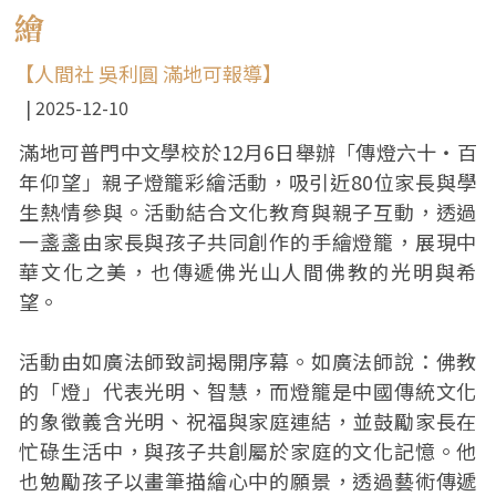
繪
【人間社 吳利圓 滿地可報導】
2025-12-10
滿地可普門中文學校於12月6日舉辦「傳燈六十・百
年仰望」親子燈籠彩繪活動，吸引近80位家長與學
生熱情參與。活動結合文化教育與親子互動，透過
一盞盞由家長與孩子共同創作的手繪燈籠，展現中
華文化之美，也傳遞佛光山人間佛教的光明與希
望。
活動由如廣法師致詞揭開序幕。如廣法師說：佛教
的「燈」代表光明、智慧，而燈籠是中國傳統文化
的象徵義含光明、祝福與家庭連結，並鼓勵家長在
忙碌生活中，與孩子共創屬於家庭的文化記憶。他
也勉勵孩子以畫筆描繪心中的願景，透過藝術傳遞