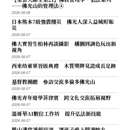
──佛光山的管理法④
2026-08-08
日本熊本7級強震釀災 佛光人深入益城町賑
災
2026-08-07
佛大實習生柏林再談攝影 構圖到調色玩出新
視角
2026-08-07
西來幼童軍晉級典禮 木質獎牌見證成長足跡
2026-08-07
基督教團體 參訪交流多倫多佛光山
2026-08-07
佛光青年遊學菲律賓 跨文化交流拓展視野
2026-08-07
溫哥華AI數位工作坊 提升弘法新技能
2026-08-07
鳳山講堂讀報培訓 讓孩子愛上閱讀妙方