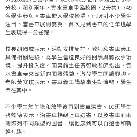
分校，濶別兩年，雲水書車重臨校園，2天共有749
名學生參與。書車駛入學校操場，已吸引不少學生
注目。當書車展開雙翼，首次見到書車的低年班學
生表現得十分雀躍。
校長胡國威表示，活動安排周詳，教師和書車義工
具備相關經驗，為學生營造良好的閱讀與聽故事環
境，提升投入度。圖書館主任黃智敏老師指出，雲
水書車帶來嶄新的閱讀體驗，激發學生閱讀興趣。
老師黃安琪表示，書車義工講故事生動流暢，學生
樂在其中。
不少學生於午膳和放學後再到書車選書。1C班學生
張懿德表示，沿書車梯級上車選書，以及書車面兩
側陳列不同類型的圖書，讓他感到可以自選書和新
鮮有趣。