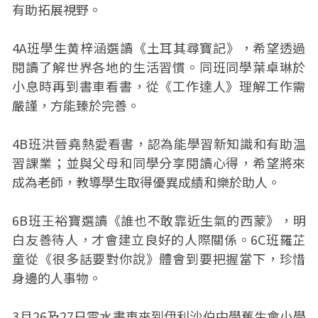
有助拓展視野。
4A班學生黄梓涵選讀《土耳其尋寶記》，希望透過
閱讀了解世界各地的生活習慣。同班同學葉卓琳於
小息時再到書車看書，從《工作達人》理解工作需
嚴謹，方能臻於完善。
4B班洪晉堯熱愛看書，認為能學習新知識和有助温
習課業；並與父母和同學分享閱讀心得，希望將來
成為老師，教導學生取得優異成績和樂於助人。
6B班王裕寶選讀《誰也不敢靠近生氣的西蒙》，明
白友善待人，才會建立良好的人際關係。6C班羅芷
童從《很多話要對你說》體會到要把握當下，珍惜
身邊的人事物。
3月26及27日雲水書車來到伊利沙伯中學舊生會小學