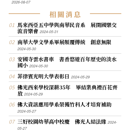
2026-08-07
相
關
消
息
馬來西亞五中學與南華民音系 展開國樂交
流音樂會
2024-05-31
南華大學文學系畢展顛覆傳統 創意無限
2024-05-30
安國寺雲水書車 書香悠遊百年歷史的淡水
國小
2024-05-30
菲律賓光明大學表彰日
2024-05-29
佛光西來學校深耕35年 畢結業典禮百花齊
放
2024-05-29
佛大資訊應用學系榮獲竹科人才培育補助
2024-05-27
三好校園幼華高中校慶 佛光人結法緣
2024-
05-27