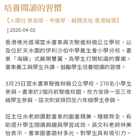
培養閱讀的習慣
【人間社 張祖華、岑衛琴、蘇簡笑怡 香港報導】
2026-04-02
香港佛光道場雲水書車再次駛進粉嶺公立學校，以
及位於天水圍的伊利沙伯中學舊生會小學分校。書
車「海鷗」式展開雙翼，為學生打開知識的寶庫。
書車義工與學生共讀，鼓勵學生培養閱讀的習慣。
3月25日雲水書車駛進粉嶺公立學校，270名小學生
參與。書車於2個月前駛進校園，校方安排一至三年
級學生參與，這次則安排四至六年級學生參與。
班主任佘老師讚歎書車的圖書精美，種類齊全，有
助提升學生閱讀興趣與學習成效。英文科老師林美
怡表示，書車圖書題材多元，對學生具有吸引力，