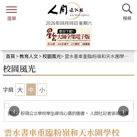
2026年08月08日 星期六
首頁
>
教育人文
>
校園風光
>
雲水書車重臨粉嶺和天水圍學校 培養閱讀的習慣
校園風光
大
中
小
字級
‹
›
圖說：粉嶺公立學校學生尋找心儀的圖書。 人間社記者張祖華攝
雲水書車重臨粉嶺和天水圍學校