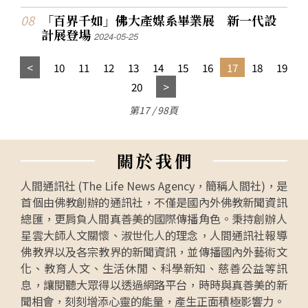
「百界千如」佛大產媒系畢業展 新一代設
計展登場
2024-05-25
10
11
12
13
14
15
16
17
18
19
20
第17 / 98頁
關
於
我
們
人間通訊社 (The Life News Agency，簡稱人間社)，是
首個由佛教創辦的通訊社，不僅是國內外佛教新聞資訊
總匯，更肩負人間真善美的國際傳播角色。秉持創辦人
星雲大師人文關懷、淑世化人的理念，人間通訊社報導
佛教界以及各宗教界的新聞資訊，並傳播國內外藝術文
化、教育人文、生活休閒、科學新知、慈善公益等訊
息，讓閱聽大眾得以透過網路平台，時時與真善美的新
聞相會，刻刻增添心靈的能量，產生正面積極影響力。