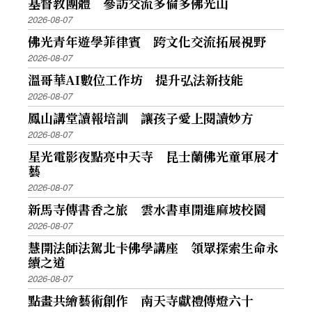
基督教團體 參訪交流多倫多佛光山
2026-08-07
佛光青年遊學菲律賓 跨文化交流拓展視野
2026-08-07
溫哥華AI數位工作坊 提升弘法新技能
2026-08-07
鳳山講堂讀報培訓 讓孩子愛上閱讀妙方
2026-08-07
星光電影夜點亮中天寺 昆士蘭佛光童軍展才
藝
2026-08-07
新馬寺傳書香之旅 雲水書車開進麻坡校園
2026-08-07
慧開法師法駕北卡佛學講座 領眾探索生命永
續之道
2026-08-07
點畫共繪藝術創作 南天寺獻禮傳燈六十