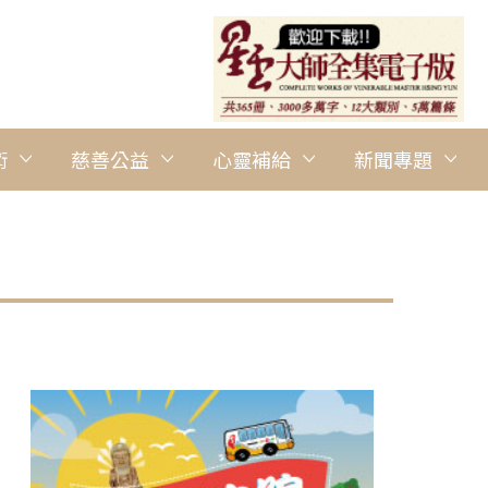
術
慈善公益
心靈補給
新聞專題
圖說：從團體遊戲中培養團結的精神。 圖/印尼蘇北協會提供