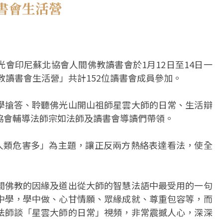
書會生活營
會印尼蘇北協會人間佛教讀書會於1月12日至14日一
佛教讀書會生活營」共計152位讀書會成員參加。
學搶答、聆聽佛光山開山祖師星雲大師的日常、生活辯
協會輔導法師宗如法師及讀書會導讀們帶領。
人類危害多」為主題，讓正反兩方熱絡表達看法，使全
間佛教的因緣及道出從大師的智慧法語中最受用的一句
中學，學中做、心甘情願、眾緣成就、尊重包容等，而
法師談「星雲大師的日常」視頻，非常震撼人心，深深