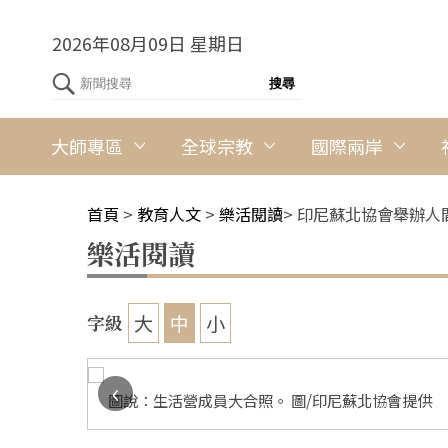
2026年08月09日 星期日
大師專區
全球宗教
國際兩岸
首頁
>
教育人文
>
樂活閱讀
>
印尼蘇北協會舉辦人
樂活閱讀
大
中
小
字級
‹
圖說：生活營成員大合照。 圖/印尼蘇北協會提供