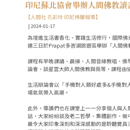
印尼蘇北協會舉辦人間佛教讀
【人間社 孔彩玲 印尼棉蘭報導】
2024-01-17
為增進生活書香化、實踐生活修行，國際佛光
連三日於Prapat多峇湖旅遊區舉辦「人間
課程有早晚課誦、晨操、人間音緣教唱、佛
論會、談星雲大師人間佛教與我等，課程由
生活辯論會以「手機對人類好處多&手機對
場氣氛帶入高潮。
此外，導讀們也在課堂上一一分享個人與人
話，大家紛紛談及老二哲學、集體創作、做
最令大家印象深刻和深深感動的是聆聽覺具