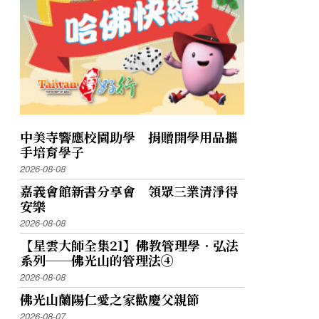
中美寺響應校園助學 捐贈開學用品攜
手培育學子
2026-08-08
嘉義會館新書分享會 領眾三業清淨得
安樂
2026-08-08
【星雲大師全集21】佛教管理學．弘法
系列──佛光山的管理法④
2026-08-08
佛光山蘭陽仁愛之家歡慶父親節
2026-08-07