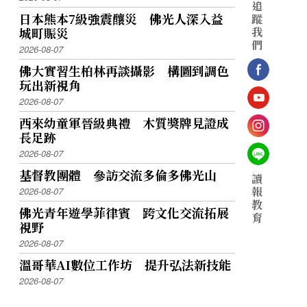
追
日本熊本7級強震釀災 佛光人深入益
蹤
我
城町賑災
們
2026-08-07
佛大實習生柏林再談攝影 構圖到調色
玩出新視角
2026-08-07
西來幼童軍晉級典禮 木質獎牌見證成
長足跡
2026-08-07
基督教團體 參訪交流多倫多佛光山
讀
報
2026-08-07
教
佛光青年遊學菲律賓 跨文化交流拓展
育
視野
2026-08-07
溫哥華AI數位工作坊 提升弘法新技能
2026-08-07