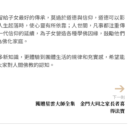
留給子女最好的傳承，莫過於道德與信仰，道德可以影
人生起落時，使心靈有所依靠；人世間，凡事都注重傳
一代信仰的延續，為子女營造各種學佛因緣，鼓勵他們
為佛化家庭。
多新知識，更體驗到團體生活的規律和充實感，希望能
大家對人間佛教的認知。
下一則
獲贈星雲大師全集 金門大同之家長者喜
得法寶