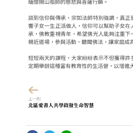
緬懷開山祖師的慈悲與菩薩行願。
談到信仰與傳承，宗如法師特別強調，真正
響子女一生正派做人，信仰可以幫助子女在
承，佛教重視青年，希望佛光人能夠注重下
親近道場，參與活動、聽聞佛法，讓家庭成
短短兩天的課程，大家紛紛表示不但獲得許
定期舉辦這種富有教育性的生活營，以增進
上一則
北區愛書人共學啟發生命智慧