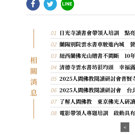
日光寺讀書會帶領人培訓 點
蘭陽別院雲水書車駛進內城 
紐西蘭佛光山贈書不間斷 10年
相
清德寺雲水書坊蒞均頭 幸福
關
2025人間佛教閱讀研討會普
消
2025人間佛教閱讀研討會 
息
了解人間佛教 東京佛光人研
電影帶領人專題培訓 啟動具