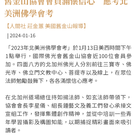
舊金山協會會員滿懷信心 應考北
美洲佛學會考
【人間社 莊金蕙 美國舊金山報導】
2024-01-16
「2023年北美洲佛學會考」於1月13日美西時間下午
1點舉行，國際佛光會舊金山協會近100位會員參
加。四面八方的北加州佛光人分別前往三寶寺、佛
光寺、佛立門文教中心、菩提寺以及線上，在眾位
法師勉勵鼓舞下，各各滿懷信心應考。
在北加州道場總住持如揚法師、如玄法師帶領下，
協會會長李星儀、組長鍾藝文及義工們發心承接文
宣組工作，發揮集體創作精神，並從中培訓一些青
年學習攝影及構圖知能，以期捕捉精彩畫面來吸引
讀者。