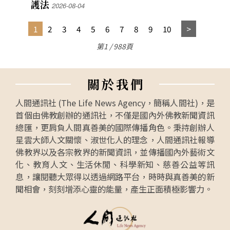
護法
2026-08-04
1
2
3
4
5
6
7
8
9
10
第1 / 988頁
關
於
我
們
人間通訊社 (The Life News Agency，簡稱人間社)，是
首個由佛教創辦的通訊社，不僅是國內外佛教新聞資訊
總匯，更肩負人間真善美的國際傳播角色。秉持創辦人
星雲大師人文關懷、淑世化人的理念，人間通訊社報導
佛教界以及各宗教界的新聞資訊，並傳播國內外藝術文
化、教育人文、生活休閒、科學新知、慈善公益等訊
息，讓閱聽大眾得以透過網路平台，時時與真善美的新
聞相會，刻刻增添心靈的能量，產生正面積極影響力。