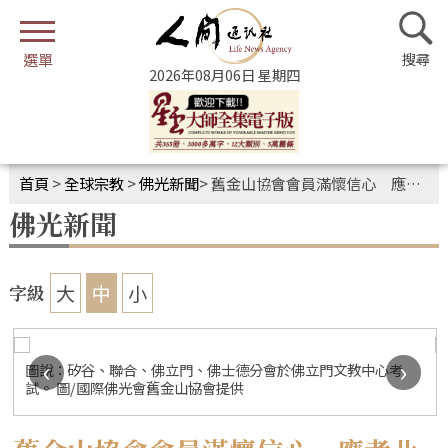
2026年08月06日 星期四
首頁
>
全球宗教
>
佛光新聞
>
舊金山協會會員滿懷信心 應考北美洲佛學會考
佛光新聞
大
中
小
字級
‹
›
圖說：矽谷、聯合、佛立門、佛士德分會於佛立門文教中心考
試。 圖/國際佛光會舊金山協會提供