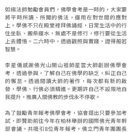
如揚法師勉勵會員們，佛學會考是一時的，大家要
將平時所讀、所聞的佛法，運用在對世間的應對
上。學佛不只在殿堂裡拜佛誦經，日常生活中的行
住坐臥、搬柴運水，無處不是修行，修行要從生活
上去體悟。二六時中，透過觀照與實踐，證得般若
智慧。
李星儀感謝佛光山開山祖師星雲大師創辦佛學會
考，透過參與，了解自己在佛學的缺乏，糾正自己
的懈怠。透過閱讀大師的著作，每次都有新的啟
發，學佛、行佛必須精進。更期許自己不設限地自
我提升，推廣人間佛教的步伐永不停歇。
為了鼓勵青年報考佛學會考，協會提出只要參加考
試，即贊助前往今年在柏林舉辦的國際佛光青年幹
部會議，共吸引8位青年報考。佛立門青年團團長