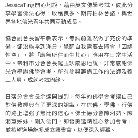
JessicaTing開心地說，藉由英文佛學考試，彼此分
享學習佛法心得，收穫良多。期待柏林會議，與世
界各地佛光青年共同互動成長。
協會副會長留平敏表示，考試前雖然做了充份的準
備，卻沒能拿到滿分，覺醒自我需要去體會「因緣
性空」，將「應無所住而生其心」應用在日常生活
中。帝利市分會會長羅玉珍感恩地說，非常感謝佛
光會舉辦佛學會考、所有參與籌備工作的法師及義
工人員，成就考試因緣。
日落分會會長余達開提到，每年的佛學會考讓自己
對佛教經典有了更深的認識，在信佛、學佛、行佛
的路上增强了無比的信心。佛士德分會陳湘茹、陳
湘蕙姊妹，剛入佛門，即發勇猛精進心參加會考，
並希望道場能多成立讀書會，以便深入經藏。