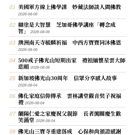
美國軍方線上佛學課 妙藏法師談人間佛教
2026-08-06
糊塗是大智慧 芝加哥佛學講座「轉念成
智」
2026-08-06
澳洲南天寺毓麟祈福 中西方寶寶同沐佛恩
2026-08-06
500戒子佛光山短期出家 禮祖緬懷星雲大師
悲願
2026-08-06
新加坡佛光山30周年 信眾分享感人故事
2026-08-04
佛化家庭信仰傳承 雲林講堂觀音契子祝福
禮
2026-08-04
蘭陽仁愛之家慶祝父親節 長者闖關慶生歡
笑滿堂
2026-08-04
佛光山三寶寺重建落成 心保和尚頒證感謝