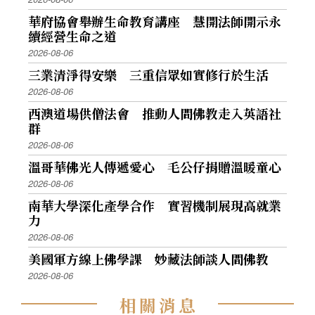
華府協會舉辦生命教育講座 慧開法師開示永
續經營生命之道
2026-08-06
三業清淨得安樂 三重信眾如實修行於生活
2026-08-06
西澳道場供僧法會 推動人間佛教走入英語社
群
2026-08-06
溫哥華佛光人傳遞愛心 毛公仔捐贈溫暖童心
2026-08-06
南華大學深化產學合作 實習機制展現高就業
力
2026-08-06
美國軍方線上佛學課 妙藏法師談人間佛教
2026-08-06
相
關
消
息