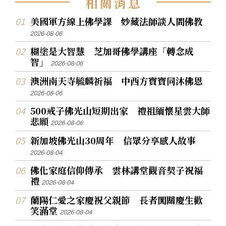
相
關
消
息
美國軍方線上佛學課 妙藏法師談人間佛教
2026-08-06
糊塗是大智慧 芝加哥佛學講座「轉念成
智」
2026-08-06
澳洲南天寺毓麟祈福 中西方寶寶同沐佛恩
2026-08-06
500戒子佛光山短期出家 禮祖緬懷星雲大師
悲願
2026-08-06
新加坡佛光山30周年 信眾分享感人故事
2026-08-04
佛化家庭信仰傳承 雲林講堂觀音契子祝福
禮
2026-08-04
蘭陽仁愛之家慶祝父親節 長者闖關慶生歡
笑滿堂
2026-08-04