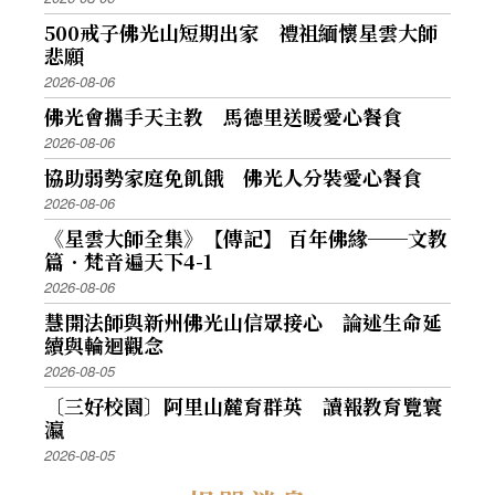
500戒子佛光山短期出家 禮祖緬懷星雲大師
悲願
2026-08-06
佛光會攜手天主教 馬德里送暖愛心餐食
2026-08-06
協助弱勢家庭免飢餓 佛光人分裝愛心餐食
2026-08-06
《星雲大師全集》【傳記】 百年佛緣──文教
篇．梵音遍天下4-1
2026-08-06
慧開法師與新州佛光山信眾接心 論述生命延
續與輪迴觀念
2026-08-05
〔三好校園〕阿里山麓育群英 讀報教育覽寰
瀛
2026-08-05