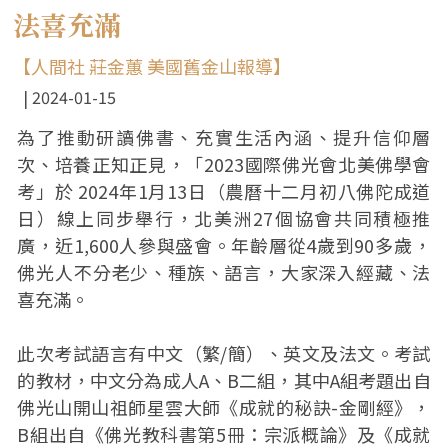
法喜充滿
【人間社 莊金蕙 美國舊金山報導】
2024-01-15
為了推動研讀佛書、充實生活內涵、提升信仰層
次、培養正知正見，「2023國際佛光會北美佛學會
考」於 2024年1月13日（農曆十二月初八佛陀成道
日）線上同步舉行，北美洲27個協會共同積極推
廣，近1,600人參與盛會。年齡層從4歲到90多歲，
佛光人不分老少、種族、語言，大家深入經藏、法
喜充滿。
此次考試語言有中文（繁/簡）、英文及法文。考試
的教材，中文分為成人A、B二組，其中A組考題出自
佛光山開山祖師星雲大師《成就的秘訣-金剛經》，
B組出自《佛光教科書第5冊：宗派概論》及《成就