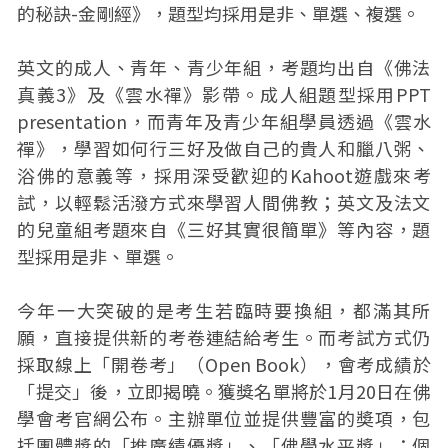
的秘訣-金剛經》，題型均採用是非、單選、複選。
英文的成人、青年、青少年組，考題均出自《佛法
真義3》及《雲水禪》影帶。成人組題型採用PPT
presentation，而青年及青少年組學員透過《雲水
禪》，學習如何行三好及做自己的貴人和臘八粥、
浴佛的意義等，採用深受歡迎的Kahoot遊戲來考
試，以輕鬆活潑方式來學習人間佛教；英文及法文
的兒童組考題來自《三好其實很簡單》等內容，題
型採用是非、單選。
今年一大突破的是考生若臨時要換組，都滿其所
願，直接提供新的考卷連結給考生。而考試方式仍
採取線上「開卷考」（Open Book），會考成績於
「提交」後，立即揭曉。獲獎名單將於1月20日在佛
學會考官網公布。主辦單位並提供豐富的奬項，包
括團體獎的「推廣績優獎」、「佛學水平獎」；個