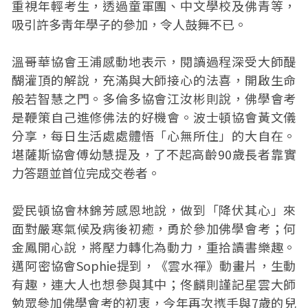
重視年輕考生，透過童軍團、中文學校及佛青等，
吸引許多靑年學子的參加，令人鼓舞不已。
溫哥華協會王浦感動地表示，閱讀過程深受大師醍
醐灌頂的解說，充滿與大師接心的法喜，開啟生命
般若智慧之門。多倫多協會江汝彬則說，佛學會考
是鞭策自己進修佛法的好機會。波士頓協會黃文儀
分享，每日生活處處體悟「心無所住」的大自在。
堪薩斯協會傅幼慧提及，了不起高齡90歲長者靠實
力答題並首位完成交卷者。
愛民頓協會林錦芳感恩地說，做到「降伏其心」來
面對嚴寒氣候及病後初癒，勇於參加佛學會考；何
金鳳開心說，將壓力轉化為動力，重拾讀書樂趣。
邁阿密協會Sophie提到，《雲水禪》動畫片，生動
有趣，連大人也想參與其中；佟麟則謹記星雲大師
勉眾參加佛學會考的初衷，今年再次㩗手與7歲的兒