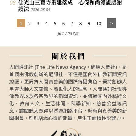
佛光山三寶寺重建落成 心保和尚頒證感謝
護法
2026-08-04
1
2
3
4
5
6
7
8
9
10
第1 / 987頁
關
於
我
們
人間通訊社 (The Life News Agency，簡稱人間社)，是
首個由佛教創辦的通訊社，不僅是國內外佛教新聞資訊
總匯，更肩負人間真善美的國際傳播角色。秉持創辦人
星雲大師人文關懷、淑世化人的理念，人間通訊社報導
佛教界以及各宗教界的新聞資訊，並傳播國內外藝術文
化、教育人文、生活休閒、科學新知、慈善公益等訊
息，讓閱聽大眾得以透過網路平台，時時與真善美的新
聞相會，刻刻增添心靈的能量，產生正面積極影響力。