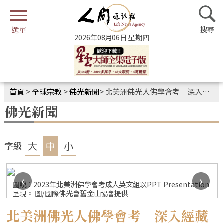
2026年08月06日 星期四
首頁
>
全球宗教
>
佛光新聞
>
北美洲佛光人佛學會考 深入經藏法喜充滿
佛光新聞
大
中
小
字級
‹
›
圖說：2023年北美洲佛學會考成人英文組以PPT Presentation
呈現。 圖/國際佛光會舊金山協會提供
北美洲佛光人佛學會考 深入經藏