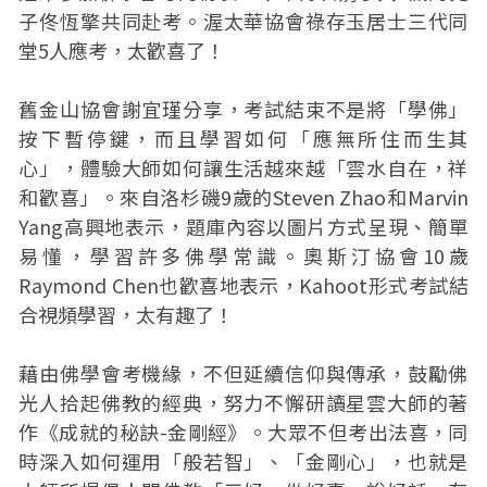
子佟恆擎共同赴考。渥太華協會祿存玉居士三代同
堂5人應考，太歡喜了！
舊金山協會謝宜瑾分享，考試結束不是將「學佛」
按下暫停鍵，而且學習如何「應無所住而生其
心」，體驗大師如何讓生活越來越「雲水自在，祥
和歡喜」。來自洛杉磯9歲的Steven Zhao和Marvin
Yang高興地表示，題庫內容以圖片方式呈現、簡單
易懂，學習許多佛學常識。奧斯汀協會10歲
Raymond Chen也歡喜地表示，Kahoot形式考試結
合視頻學習，太有趣了！
藉由佛學會考機緣，不但延續信仰與傳承，鼓勵佛
光人拾起佛教的經典，努力不懈研讀星雲大師的著
作《成就的秘訣-金剛經》。大眾不但考出法喜，同
時深入如何運用「般若智」、「金剛心」，也就是