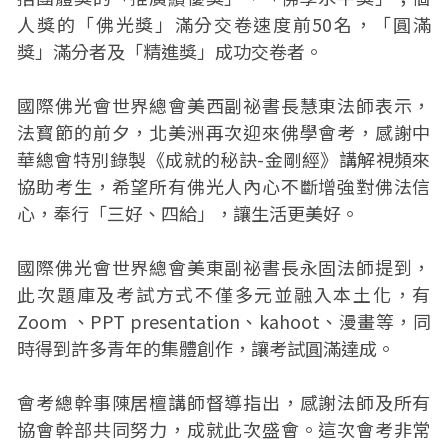
人獎的「佛光獎」滿分交卷速度前50名，「圓滿
獎」滿分者及「精進獎」成功交卷者。
國際佛光會世界總會美西副祕書長慧東法師表示，
法寳節的前夕，北美洲再次迎來佛學會考，感謝中
華總會特別錄製《成就的秘訣-金剛經》講解視頻來
協助考生，希望所有佛光人內心不斷增強對佛法信
心，奉行「三好、四給」，讓生活更美好。
國際佛光會世界總會美東副祕書長永固法師提到，
此次題庫及考試方式不僅多元並融入本土化，有
Zoom 、PPT presentation、kahoot、漫畫等，同
時得到許多青年的集體創作，讓考試圓滿達成。
會考總幹事陳居檀講師督導指出，感謝法師及所有
協會幹部共同努力，成就此次盛會。這次會考非常