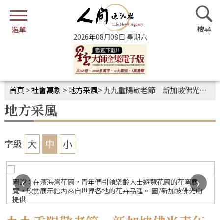
2026年08月08日 星期六
首頁
>
社會萬象
>
地方采風
>
九九重陽敬老節 新加坡佛光青年送愛心
地方采風
大
中
小
字級
‹
›
圖說：在濱海灣花園，青年們引領樂齡人士遊覽花園的花穹展
覽，欣赏展示館内來自世界各地的花卉品種。 圖/新加坡佛光山
提供