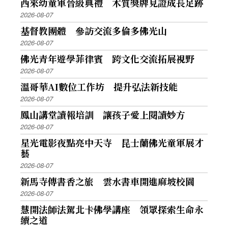
西來幼童軍晉級典禮 木質獎牌見證成長足跡
2026-08-07
基督教團體 參訪交流多倫多佛光山
2026-08-07
佛光青年遊學菲律賓 跨文化交流拓展視野
2026-08-07
溫哥華AI數位工作坊 提升弘法新技能
2026-08-07
鳳山講堂讀報培訓 讓孩子愛上閱讀妙方
2026-08-07
星光電影夜點亮中天寺 昆士蘭佛光童軍展才
藝
2026-08-07
新馬寺傳書香之旅 雲水書車開進麻坡校園
2026-08-07
慧開法師法駕北卡佛學講座 領眾探索生命永
續之道