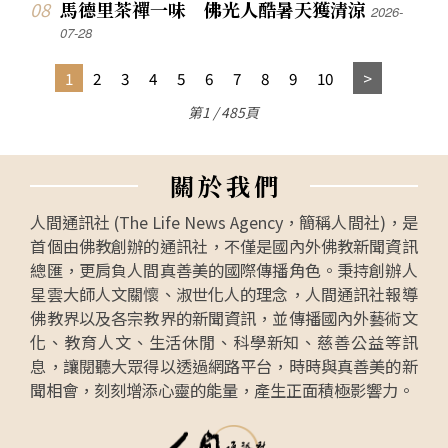
馬德里茶禪一味 佛光人酷暑天獲清涼
2026-
07-28
1
2
3
4
5
6
7
8
9
10
第1 / 485頁
關
於
我
們
人間通訊社 (The Life News Agency，簡稱人間社)，是
首個由佛教創辦的通訊社，不僅是國內外佛教新聞資訊
總匯，更肩負人間真善美的國際傳播角色。秉持創辦人
星雲大師人文關懷、淑世化人的理念，人間通訊社報導
佛教界以及各宗教界的新聞資訊，並傳播國內外藝術文
化、教育人文、生活休閒、科學新知、慈善公益等訊
息，讓閱聽大眾得以透過網路平台，時時與真善美的新
聞相會，刻刻增添心靈的能量，產生正面積極影響力。