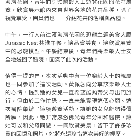
海灣花園，青年們引領樂齡人士遊覽花園的花穹展
覽，欣賞展示館內來自世界各地的花卉品種，除了
視覺享受，團員們也一一介紹花卉的名稱與品種。
中午，一行人前往濱海灣花園的恐龍主題美食大廳
Jurassic Nest共進午餐，邊品嘗美食，邊欣賞展覽
中的恐龍模型。午餐結束後，青年們將樂齡人士安
全地送回了醫院，圓滿了此次的活動。
值得一提的是，本次活動中有一位樂齡人士的親屬
也一同參加了這次活動。黃佩蓉向分享該樂齡人士
的心情，提到她的女兒一直希望能夠帶父母出門旅
行，但由於工作忙碌，一直未能實現這個心願。這
次醫院舉辦了這項遊覽活動，讓她的女兒能夠得償
所願，因此，她非常感激佛光青年分團和醫院，讓
她可以和父母同遊，一同欣賞美景，留下了許多珍
貴的回憶和照片，她將永遠珍惜這次美好的經歷。