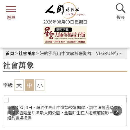
2026年08月09日 星期日
首頁
>
社會萬象
>
紐約佛光山中文學校暑期課 VEGRUN行走活動
社會萬象
大
中
小
字級
圖說：8月3日，紐約佛光山中文學校暑期課，前往法拉盛草原可
‹
›
樂娜公園是皇后區最大的公園，全體師生在大地球前留影。 圖/
紐約道場提供