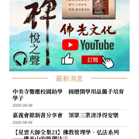
最新消息
中美寺響應校園助學 捐贈開學用品攜手培育
學子
2026-08-08
嘉義會館新書分享會 領眾三業清淨得安樂
2026-08-08
【星雲大師全集21】佛教管理學．弘法系列
──佛光山的管理法④