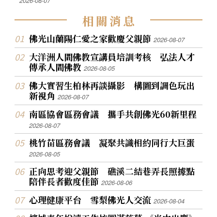
2026-08-07
相
關
消
息
佛光山蘭陽仁愛之家歡慶父親節
2026-08-07
大洋洲人間佛教宣講員培訓考核 弘法人才
傳承人間佛教
2026-08-05
佛大實習生柏林再談攝影 構圖到調色玩出
新視角
2026-08-07
南區協會區務會議 攜手共創佛光60新里程
2026-08-07
桃竹苗區務會議 凝聚共識相約同行大巨蛋
2026-08-05
正向思考迎父親節 礁溪二結巷弄長照據點
陪伴長者歡度佳節
2026-08-06
心理健康平台 雪梨佛光人交流
2026-08-04