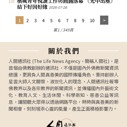
檳城青年悅讀工作坊圓滿落幕 《光中出塵》
結下好因好緣
2026-07-28
1
2
3
4
5
6
7
8
9
10
第1 / 349頁
關
於
我
們
人間通訊社 (The Life News Agency，簡稱人間社)，是
首個由佛教創辦的通訊社，不僅是國內外佛教新聞資訊
總匯，更肩負人間真善美的國際傳播角色。秉持創辦人
星雲大師人文關懷、淑世化人的理念，人間通訊社報導
佛教界以及各宗教界的新聞資訊，並傳播國內外藝術文
化、教育人文、生活休閒、科學新知、慈善公益等訊
息，讓閱聽大眾得以透過網路平台，時時與真善美的新
聞相會，刻刻增添心靈的能量，產生正面積極影響力。