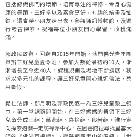
包括認識佛門的環節，培育專注的禪修、令身心健
康的舞蹈、三好拳以及素食烹飪，有趣的繪畫及扯
鈴，還會帶小朋友走出去，參觀通訊博物館，及進
行考古探索，祝福每位小朋友開心學習，收穫滿
滿。
郭政民致辭，回顧自2015年開始，澳門佛光青年團
舉辦三好兒童夏令班，參加人數從最初約10人，漸
漸增長至今近40人，課程規劃及場地不斷擴展，務
求以多元化的課程，讓三好兒童開心親近佛法，善
用暑假。
覺仁法師、鄧月明及郭政民逐一為三好兒童繫上領
巾，第一堂課隨即開始，在三好媽媽的帶領下三好
兒童分成三組：慈悲組、喜捨組、般若組，進行定
向探索遊戲—走訪禪淨中心，在圖書館裡尋找星雲大
師的《佛光菜根譚》，齊聲朗讀書中的偈語，「世