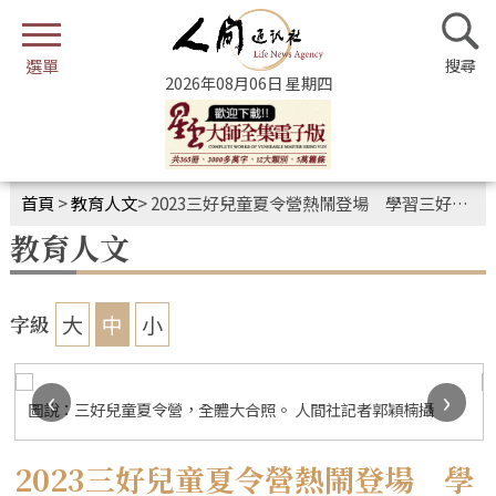
2026年08月06日 星期四
首頁
>
教育人文
>
2023三好兒童夏令營熱鬧登場 學習三好 善用暑假
教育人文
大
中
小
字級
‹
›
圖說：三好兒童夏令營，全體大合照。 人間社記者郭穎楠攝
2023三好兒童夏令營熱鬧登場 學