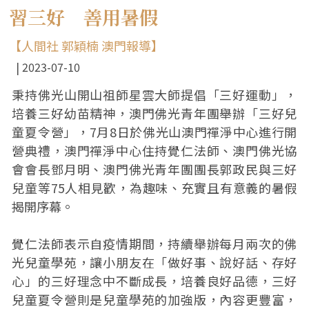
習三好 善用暑假
【人間社 郭穎楠 澳門報導】
2023-07-10
秉持佛光山開山祖師星雲大師提倡「三好運動」，
培養三好幼苗精神，澳門佛光青年團舉辦「三好兒
童夏令營」，7月8日於佛光山澳門禪淨中心進行開
營典禮，澳門禪淨中心住持覺仁法師、澳門佛光協
會會長鄧月明、澳門佛光青年團團長郭政民與三好
兒童等75人相見歡，為趣味、充實且有意義的暑假
揭開序幕。
覺仁法師表示自疫情期間，持續舉辦每月兩次的佛
光兒童學苑，讓小朋友在「做好事、說好話、存好
心」的三好理念中不斷成長，培養良好品德，三好
兒童夏令營則是兒童學苑的加強版，內容更豐富，