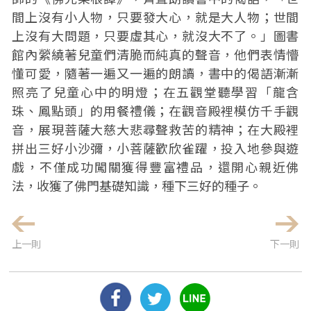
間上沒有小人物，只要發大心，就是大人物；世間
上沒有大問題，只要虛其心，就沒大不了。」圖書
館內縈繞著兒童們清脆而純真的聲音，他們表情懵
懂可愛，隨著一遍又一遍的朗讀，書中的偈語漸漸
照亮了兒童心中的明燈；在五觀堂聽學習「龍含
珠、鳳點頭」的用餐禮儀；在觀音殿裡模仿千手觀
音，展現菩薩大慈大悲尋聲救苦的精神；在大殿裡
拼出三好小沙彌，小菩薩歡欣雀躍，投入地參與遊
戲，不僅成功闖關獲得豐富禮品，還開心親近佛
法，收獲了佛門基礎知識，種下三好的種子。
上一則
下一則