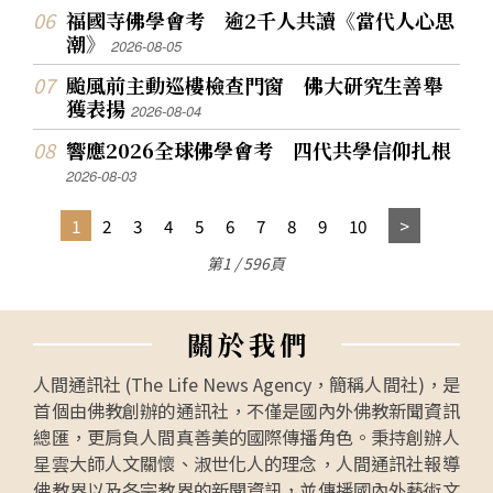
福國寺佛學會考 逾2千人共讀《當代人心思
潮》
2026-08-05
颱風前主動巡樓檢查門窗 佛大研究生善舉
獲表揚
2026-08-04
響應2026全球佛學會考 四代共學信仰扎根
2026-08-03
1
2
3
4
5
6
7
8
9
10
第1 / 596頁
關
於
我
們
人間通訊社 (The Life News Agency，簡稱人間社)，是
首個由佛教創辦的通訊社，不僅是國內外佛教新聞資訊
總匯，更肩負人間真善美的國際傳播角色。秉持創辦人
星雲大師人文關懷、淑世化人的理念，人間通訊社報導
佛教界以及各宗教界的新聞資訊，並傳播國內外藝術文