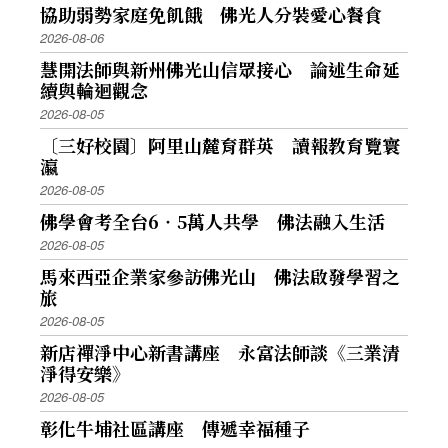
協助弱勢家庭免飢餓 佛光人分裝愛心餐食
2026-08-06
慧開法師與新州佛光山信眾接心 論述生命延
續與輪迴觀念
2026-08-05
〔三好校園〕阿里山麓育群英 讀報教育覽寰
瀛
2026-08-05
佛學會考全台6‧5萬人共學 佛法融入生活
2026-08-05
馬來西亞企業家參訪佛光山 佛法啟發學習之
旅
2026-08-05
新店禪淨中心新書講座 永富法師談《三業清
淨得安樂》
2026-08-05
彰化牛埔社區講座 傳遞幸福種子