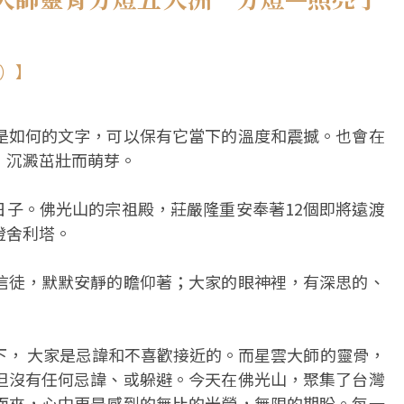
）】
是如何的文字，可以保有它當下的溫度和震撼。也會在
，沉澱茁壯而萌芽。
大日子。佛光山的宗祖殿，莊嚴隆重安奉著12個即將遠渡
燈舍利塔。
信徒，默默安靜的瞻仰著；大家的眼神裡，有深思的、
下， 大家是忌諱和不喜歡接近的。而星雲大師的靈骨，
但沒有任何忌諱、或躲避。今天在佛光山，聚集了台灣
而來，心中更是感到的無比的光榮，無限的期盼。每一