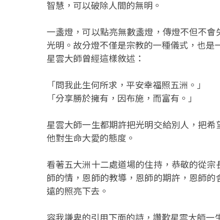
智慧，可以破除人間的無明。
一盞燈，可以點亮無數盞燈，傳燈不但不會
光明。故分燈不僅是宗教的一種儀式，也是
星雲大師曾經這樣敘述：
「問我此生何所求，平安幸福照五洲。」
「分享勝於擁有，因布施，而富有。」
星雲大師一生都期許把光明交給別人，把希
他對生命大愛的態度。
看著五大洲十二處道場的住持，恭敬的從宗
師的情，恩師的教導，恩師的期許，恩師的
遠的照亮下去。
容我謙卑的引用下面的詩，讚歎星雲大師一