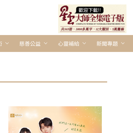
術
慈善公益
心靈補給
新聞專題
圖說：佛光山藏經樓風光一隅。 人間社記者陳碧雲攝