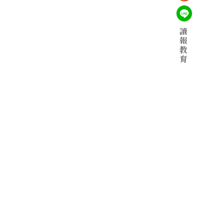
讀
報
教
育