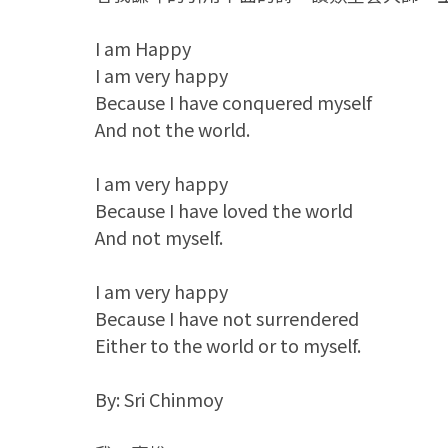
I am Happy
I am very happy
Because I have conquered myself
And not the world.
I am very happy
Because I have loved the world
And not myself.
I am very happy
Because I have not surrendered
Either to the world or to myself.
By: Sri Chinmoy