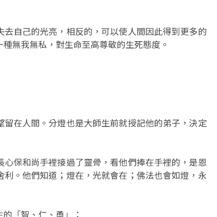
失去自己的光亮，相反的，可以使人間因此得到更多的
一種無我無私，對生命至高尊敬的生死態度。
望留在人間。分燈也是大師生前就授記他的弟子，決定
長心保和尚手裡接過了靈骨，看他們捧在手裡的，是恩
舍利。他們知道；燈在，光就會在；佛法也會如燈，永
生的「智、仁、勇」：