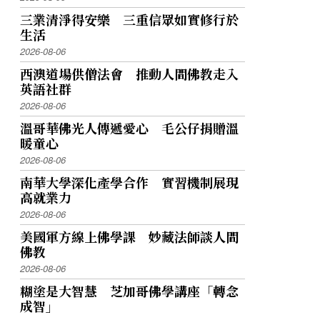
三業清淨得安樂 三重信眾如實修行於
生活
2026-08-06
西澳道場供僧法會 推動人間佛教走入
英語社群
2026-08-06
溫哥華佛光人傳遞愛心 毛公仔捐贈溫
暖童心
2026-08-06
南華大學深化產學合作 實習機制展現
高就業力
2026-08-06
美國軍方線上佛學課 妙藏法師談人間
佛教
2026-08-06
糊塗是大智慧 芝加哥佛學講座「轉念
成智」