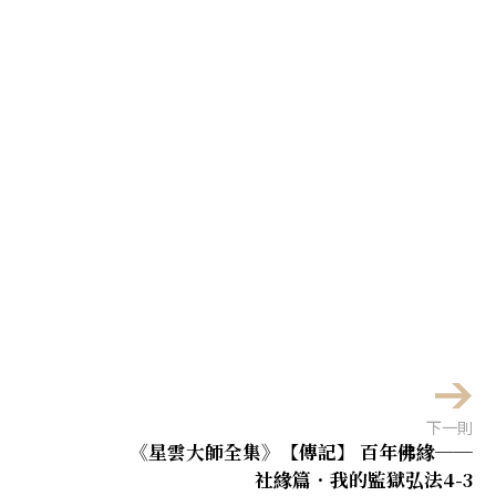
下一則
《星雲大師全集》【傳記】 百年佛緣──
社緣篇．我的監獄弘法4-3