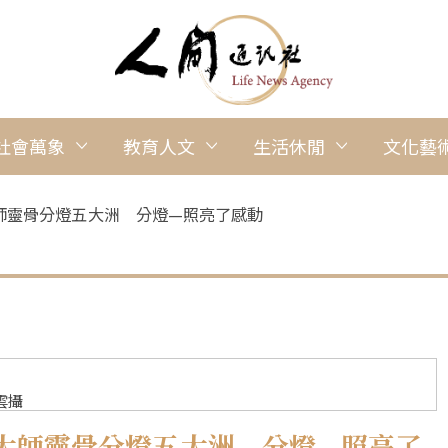
社會萬象
教育人文
生活休閒
文化藝
靈骨分燈五 大洲 分燈—照亮了感動
雲攝
大師靈骨分燈五 大洲 分燈—照亮了