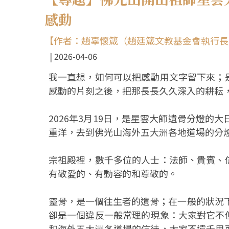
感動
【作者：趙辜懷箴（趙廷箴文教基金會執行長
2026-04-06
我一直想，如何可以把感動用文字留下來；
感動的片刻之後，把那長長久久深入的耕耘
2026年3月19日，是星雲大師遺骨分燈的
重洋，去到佛光山海外五大洲各地道場的分
宗祖殿裡，數千多位的人士：法師、貴賓、
有敬愛的、有動容的和尊敬的。
靈骨，是一個往生者的遺骨；在一般的狀況
卻是一個違反一般常理的現象：大家對它不
和海外五大洲各道場的信徒，大家不遠千里