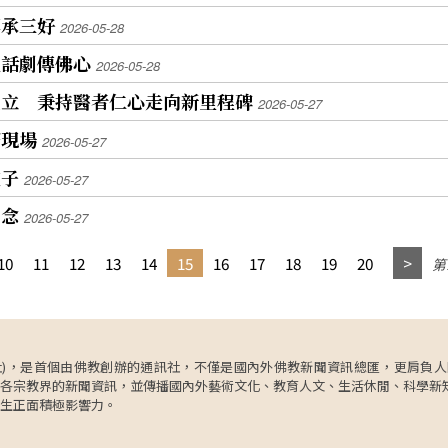
傳承三好
2026-05-28
演話劇傳佛心
2026-05-28
成立 秉持醫者仁心走向新里程碑
2026-05-27
療現場
2026-05-27
種子
2026-05-27
善念
2026-05-27
10
11
12
13
14
15
16
17
18
19
20
第1
ncy，簡稱人間社)，是首個由佛教創辦的通訊社，不僅是國內外佛教新聞資訊總匯，
各宗教界的新聞資訊，並傳播國內外藝術文化、教育人文、生活休閒、科學新
生正面積極影響力。