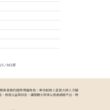
5 / 983頁
更肩負人間真善美的國際傳播角色。秉持創辦人星雲大師人文關
知、慈善公益等訊息，讓閱聽大眾得以透過網路平台，時