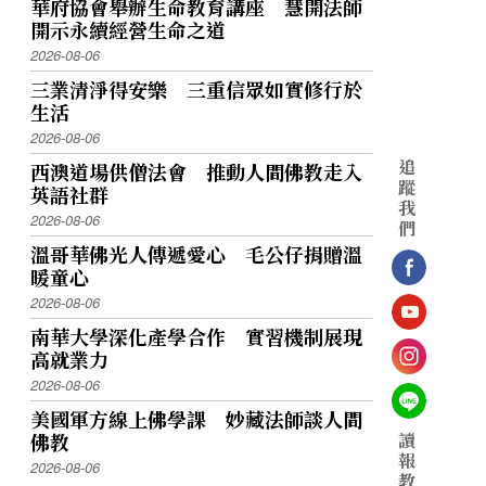
華府協會舉辦生命教育講座 慧開法師
開示永續經營生命之道
2026-08-06
三業清淨得安樂 三重信眾如實修行於
生活
2026-08-06
追
西澳道場供僧法會 推動人間佛教走入
蹤
英語社群
我
2026-08-06
們
溫哥華佛光人傳遞愛心 毛公仔捐贈溫
暖童心
2026-08-06
南華大學深化產學合作 實習機制展現
高就業力
2026-08-06
美國軍方線上佛學課 妙藏法師談人間
讀
佛教
報
2026-08-06
教