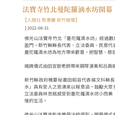
法寶寺竹北曼陀羅滴水坊開幕
【人間社 熊惠蘭 新竹報導】
2022-08-31
佛光山法寶寺竹北「曼陀羅滴水坊」經過數
盈門，新竹縣縣長代表、立法委員、民意代
曼陀羅滴水坊為地方帶來歡喜，把智慧、慈
揭牌儀式由田宜歆老師帶來鋼琴演奏和呂典
新竹縣政府機要秘書田昭容代表楊文科縣長
水」具有受人之恩湧泉以報意涵，鼓勵大眾
立法委員林思銘感受到曼陀羅滴水坊小而美
慢的生活。
佛光山法寶寺監寺覺舜法師提到，開幕儀式