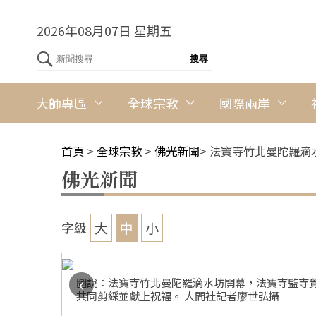
2026年08月07日 星期五
大師專區
全球宗教
國際兩岸
首頁
>
全球宗教
>
佛光新聞
>
法寶寺竹北曼陀羅滴
佛光新聞
大
中
小
字級
‹
圖說：法寶寺竹北曼陀羅滴水坊開幕，法寶寺監寺
共同剪綵並獻上祝福。 人間社記者廖世弘攝