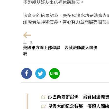
多帶親朋好友來店裡休憩聊天。
法寶寺的信眾認為，曼陀羅滴水坊是法寶寺
紹隆佛法神聖使命，齊心努力並開展亮眼菩
上一則
美國軍方線上佛學課 妙藏法師談人間佛
教
沙巴衛塞節浴佛 素食園遊義
星雲大師紀念特展 傳續人間