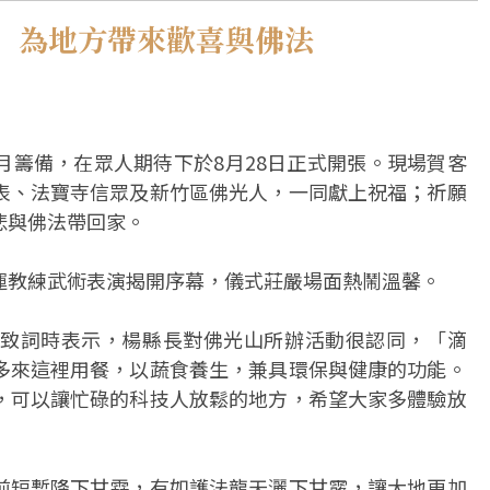
 為地方帶來歡喜與佛法
月籌備，在眾人期待下於8月28日正式開張。現場賀客
表、法寶寺信眾及新竹區佛光人，一同獻上祝福；祈願
悲與佛法帶回家。
運教練武術表演揭開序幕，儀式莊嚴場面熱鬧溫馨。
致詞時表示，楊縣長對佛光山所辦活動很認同，「滴
多來這裡用餐，以蔬食養生，兼具環保與健康的功能。
，可以讓忙碌的科技人放鬆的地方，希望大家多體驗放
前短暫降下甘霖，有如護法龍天灑下甘露，讓大地更加