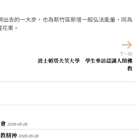
跨出去的一大步，也為新竹區新增一股弘法能量，同為
提花果。
下一則
波士頓塔夫茨大學 學生參訪認識人間佛
教
賣會
2026-05-28
佛教精神
2026-05-28