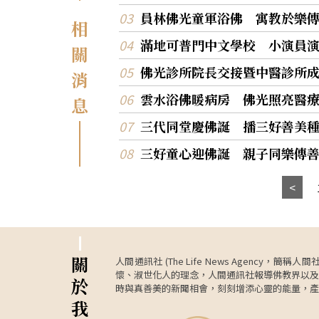
員林佛光童軍浴佛 寓教於樂
相
滿地可普門中文學校 小演員
關
佛光診所院長交接暨中醫診所
消
雲水浴佛暖病房 佛光照亮醫
息
三代同堂慶佛誕 播三好善美
三好童心迎佛誕 親子同樂傳
關
人間通訊社 (The Life News Age
懷、淑世化人的理念，人間通訊社報導佛教界以及
於
時與真善美的新聞相會，刻刻增添心靈的能量，產
我