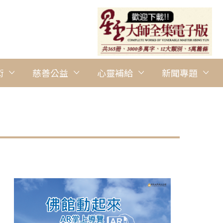
術
慈善公益
心靈補給
新聞專題
圖說：「曼陀羅滴水坊」位於交通便利的竹北十興路上，鄰近有多
此。 人間社記者廖世弘攝