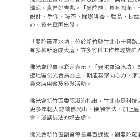
清涼，真是好吉兆。「曼陀羅」具有圓滿、
設計、手作、喝茶、聞咖啡香、輕食、抄經
心、靈充電再出發。
「曼陀羅滴水坊」位於新竹縣竹北市十興路
有多棟新落成大廈，許多竹科工作年輕族群
佛光會理事陳彩萍表示，「曼陀羅滴水坊」
邊地區佛光會員為主，期能凝聚向心力，漸
員來店用餐及參與活動。
佛光會新竹區委張淑治指出，竹北市是科技
更多年輕人認識佛光山、接觸佛法，加上國
會、淺談佛法的好去處。
佛光會新竹區副督導長吳百通說，對曼陀羅