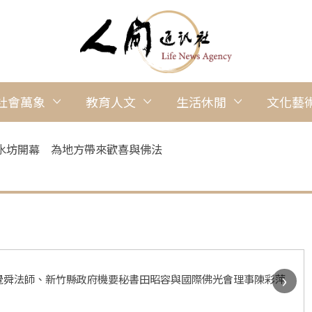
社會萬象
教育人文
生活休閒
文化藝
水坊開幕 為地方帶來歡喜與佛法
›
覺舜法師、新竹縣政府機要秘書田昭容與國際佛光會理事陳彩萍