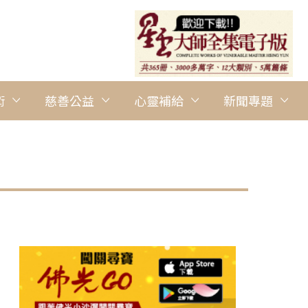
術
慈善公益
心靈補給
新聞專題
圖說：如廣法師為佛光寶寶佩戴觀音菩薩吊墜 人間社記者趙淑萍攝