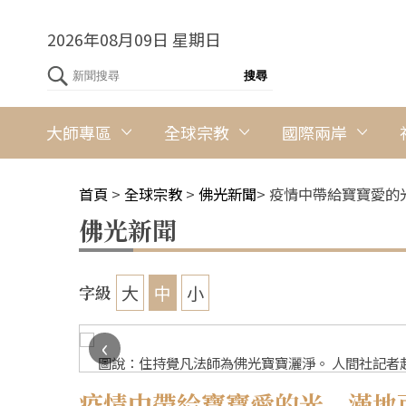
2026年08月09日 星期日
大師專區
全球宗教
國際兩岸
首頁
>
全球宗教
>
佛光新聞
>
疫情中帶給寶寶愛的
佛光新聞
大
中
小
字級
‹
圖說：住持覺凡法師為佛光寶寶灑淨。 人間社記者
疫情中帶給寶寶愛的光 滿地