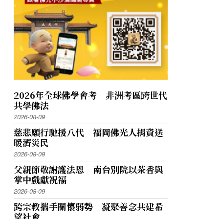
2026年全球佛學會考 非洲考區跨世代
共學佛法
2026-08-09
慈悲願行馳援八代 福岡佛光人捐資送
暖濟災民
2026-08-09
父親節敬謝護法恩 南台別院以茶香與
掌中戲獻祝福
2026-08-09
跨宗教攜手關懷弱勢 凝聚善念共建希
望社會