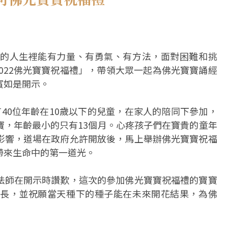
的人生裡能有力量、有勇氣、有方法，面對困難和挑
2022佛光寶寶祝福禮」，帶領大眾一起為佛光寶寶誦經
賓如是開示。
40位年齡在10歲以下的兒童，在家人的陪同下參加，
寶，年齡最小的只有13個月。心疼孩子們在寶貴的童年
影響，道場在政府允許開放後，馬上舉辦佛光寶寶祝福
帶來生命中的第一道光。
法師在開示時讚歎，這次的參加佛光寶寶祝福禮的寶寶
長，並祝願當天種下的種子能在未來開花結果，為佛