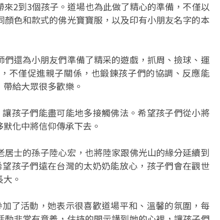
帶來2到3個孩子。道場也為此做了精心的準備，不僅以
同顏色和款式的佛光寶寶服，以及印有小朋友名字的本
師們還為小朋友們準備了精采的遊戲，抓周、撿球、運
，不僅促進親子關係，也鍛鍊孩子們的協調、反應能
，帶給大眾很多歡樂。
，讓孩子們能盡可能地多接觸佛法。希望孩子們從小將
移默化中將信仰傳承下去。
老居士的孫子陸心宏，也將陸家跟佛光山的緣分延續到
希望孩子們遠在台灣的太奶奶能放心，孩子們會在觀世
長大。
參加了活動，她表示很喜歡道場平和、溫馨的氛圍，每
活動非常有意義，住持的開示講到她的心裡，讓孩子們