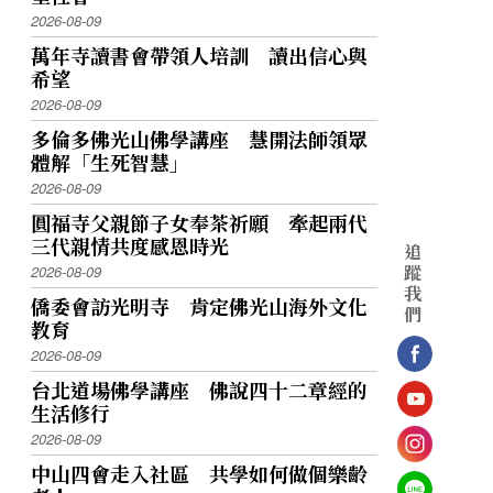
2026-08-09
萬年寺讀書會帶領人培訓 讀出信心與
希望
2026-08-09
多倫多佛光山佛學講座 慧開法師領眾
體解「生死智慧」
2026-08-09
圓福寺父親節子女奉茶祈願 牽起兩代
三代親情共度感恩時光
追
蹤
2026-08-09
我
僑委會訪光明寺 肯定佛光山海外文化
們
教育
2026-08-09
台北道場佛學講座 佛說四十二章經的
生活修行
2026-08-09
中山四會走入社區 共學如何做個樂齡