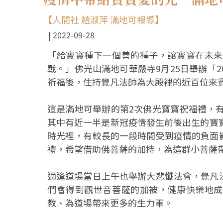
【人間社 趙淑萍 滿地可報導】
2022-09-28
「給寶寶種下一個善的種子，讓寶寶在未來
戰。」佛光山滿地可華嚴寺9月25日舉辦「
祈福後，住持覺凡法師為大殿裡的近百位來
這是滿地可舉辦的第2次佛光寶寶祝福禮，有
其中有近一半是新冠疫情發生前後出生的寶
時光裡，有較長的一段時間受到疫情的負面
禮，希望借助佛菩薩的加持，為這群小菩薩
適逢道場當日上午也舉辦大悲懺法會，覺凡
們會得到觀世音菩薩的加被，健康快樂地成
教、為道場帶來更多的生力軍。