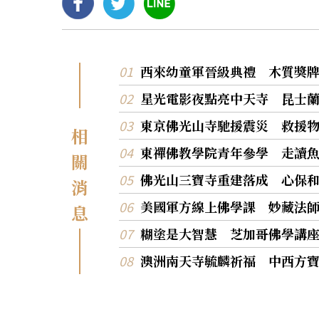
西來幼童軍晉級典禮 木質獎
星光電影夜點亮中天寺 昆士
東京佛光山寺馳援震災 救援
相
東禪佛教學院青年參學 走讀
關
佛光山三寶寺重建落成 心保
消
美國軍方線上佛學課 妙藏法
息
糊塗是大智慧 芝加哥佛學講
澳洲南天寺毓麟祈福 中西方