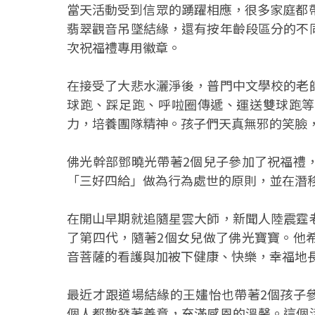
當天活動受到信眾的踴躍相應，很多家庭都
翡翠觀音吊墜結緣，還有按年齡段區分的不
次祝福禮專用徽章。
在接受了大悲水灑淨後，普門中文學校的老
球跑、踩足跑、呼啦圈傳遞、運送雙球跑等
力，培養團隊精神。孩子們天真無邪的笑臉
佛光幹部鄧曉光帶著2個兒子參加了祝福禮
「三好四給」做為行為處世的原則，並在潛
在開山早期就追隨星雲大師，新聞人陸震霆
了第四代，隨著2個女兒做了佛光寶寶。他
音菩薩的看護與加被下健康、快樂，幸福地
最近才跟道場結緣的王嫿怡也帶著2個孩子
個人都散發著善意，充滿感恩的溫馨。這個