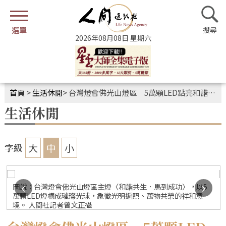
2026年08月08日 星期六
首頁
>
生活休閒
>
台灣燈會佛光山燈區 5萬顆LED點亮和諧願景
生活休閒
大
中
小
字級
‹
›
圖說：台灣燈會佛光山燈區主燈〈和諧共生．馬到成功〉，以5
萬顆LED燈構成璀璨光球，象徵光明遍照、萬物共榮的祥和意
境。 人間社記者曾文正攝