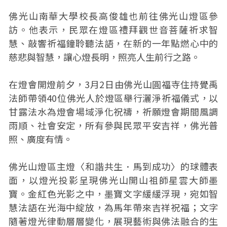
佛光山南華大學校長高俊雄也前往佛光山燈區參
訪。他表示，民眾在燈區禮拜觀世音菩薩祈求智
慧、敲響祈福鐘聆聽法語，在新的一年點燃心中的
慈悲與智慧，讓心燈長明，照亮人生前行之路。
在燈會開燈前夕，3月2日由佛光山圓福寺住持覺禹
法師帶領40位佛光人於燈區舉行灑淨祈福儀式，以
甘露法水為燈會場域淨化祝禱，祈願燈會期間風調
雨順、社會安定，所有參與民眾平安吉祥，佛光普
照、廣度有情。
佛光山燈區主燈〈和諧共生．馬到成功〉的球體表
面，以燈光投影呈現佛光山開山祖師星雲大師墨
寶。金紅色光影之中，墨寶文字緩緩浮現，宛如智
慧法語在光海中綻放，為馬年帶來吉祥祝福；文字
隨著燈光律動層層變化，展現藝術與佛法融合的生