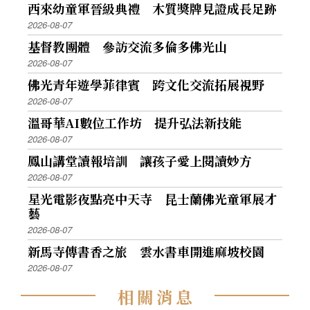
西來幼童軍晉級典禮 木質獎牌見證成長足跡
2026-08-07
基督教團體 參訪交流多倫多佛光山
2026-08-07
佛光青年遊學菲律賓 跨文化交流拓展視野
2026-08-07
溫哥華AI數位工作坊 提升弘法新技能
2026-08-07
鳳山講堂讀報培訓 讓孩子愛上閱讀妙方
2026-08-07
星光電影夜點亮中天寺 昆士蘭佛光童軍展才
藝
2026-08-07
新馬寺傳書香之旅 雲水書車開進麻坡校園
2026-08-07
相
關
消
息