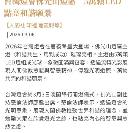
台灣燈會佛光山燈區 5萬顆LED
點亮和諧願景
【人間社 知禮 嘉義報導】
2026-03-06
2026年台灣燈會在嘉義縣盛大登場，佛光山燈區主
燈〈和諧共生．馬到成功〉璀璨亮相。主燈由5萬顆
LED燈組成光球，象徵圓滿與包容，透過流轉光影展
現人間佛教慈悲與智慧精神，傳遞光明遍照、萬物
共榮的和諧願景。
台灣燈會於3月3日晚間舉行開燈儀式，佛光山副住
持慧倫法師應邀出席。慧倫法師表示，透過燈會的
光明意象，展現人間佛教推動世界和諧的理念，並
勉勵大眾在欣賞燈光之餘，也點亮內心的智慧與慈
悲之燈。