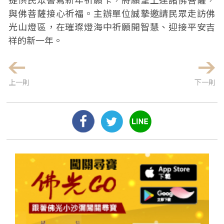
與佛菩薩接心祈福。主辦單位誠摯邀請民眾走訪佛
光山燈區，在璀璨燈海中祈願開智慧、迎接平安吉
祥的新一年。
上一則
下一則