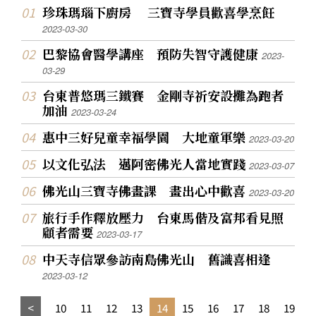
珍珠瑪瑙下廚房 三寶寺學員歡喜學烹飪
2023-03-30
巴黎協會醫學講座 預防失智守護健康
2023-
03-29
台東普悠瑪三鐵賽 金剛寺祈安設攤為跑者
加油
2023-03-24
惠中三好兒童幸福學園 大地童軍樂
2023-03-20
以文化弘法 邁阿密佛光人當地實踐
2023-03-07
佛光山三寶寺佛畫課 畫出心中歡喜
2023-03-20
旅行手作釋放壓力 台東馬偕及富邦看見照
顧者需要
2023-03-17
中天寺信眾參訪南島佛光山 舊識喜相逢
2023-03-12
10
11
12
13
14
15
16
17
18
19