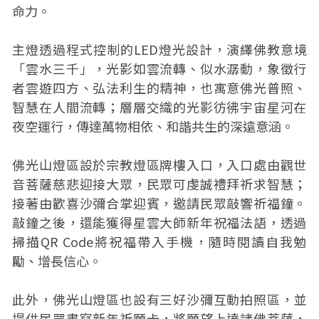
命力。
主燈透過程式控制的LED燈光設計，演繹佛教意境
「雲水三千」，光影如雲流轉、似水潺動，象徵行
者雲遊四方、弘法利生的精神，也寓意佛光普照、
智慧在人間流轉；層層交織的光影彷彿宇宙星河在
夜空運行，傳達萬物相依、和諧共生的深遠意涵。
佛光山燈區設於宗教燈區牌樓入口，入口處由觀世
音菩薩慈悲迎接大眾，民眾可虔誠禮拜祈求智慧；
接著由歡喜沙彌合掌迎賓，邀請民眾敲響祈福鐘。
敲鐘之後，還能獲得星雲大師新年祝福法語，透過
掃描QR Code將祝福帶入手機，隨時閱讀自我勉
勵、增長信心。
此外，佛光山燈區也設有三好沙彌互動拍照區，並
提供民眾書寫新年祈願卡，將願望上達諸佛菩薩，