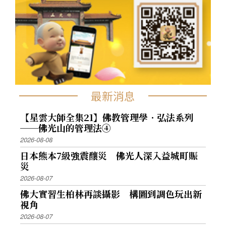
最新消息
【星雲大師全集21】佛教管理學．弘法系列
──佛光山的管理法④
2026-08-08
日本熊本7級強震釀災 佛光人深入益城町賑
災
2026-08-07
佛大實習生柏林再談攝影 構圖到調色玩出新
視角
2026-08-07