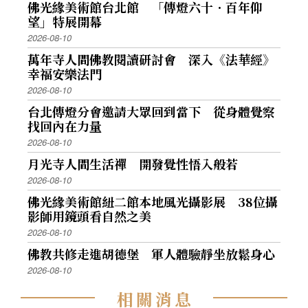
佛光緣美術館台北館 「傳燈六十．百年仰
望」特展開幕
2026-08-10
萬年寺人間佛教閱讀研討會 深入《法華經》
幸福安樂法門
2026-08-10
台北傳燈分會邀請大眾回到當下 從身體覺察
找回內在力量
2026-08-10
月光寺人間生活禪 開發覺性悟入般若
2026-08-10
佛光緣美術館紐二館本地風光攝影展 38位攝
影師用鏡頭看自然之美
2026-08-10
佛教共修走進胡德堡 軍人體驗靜坐放鬆身心
2026-08-10
相
關
消
息