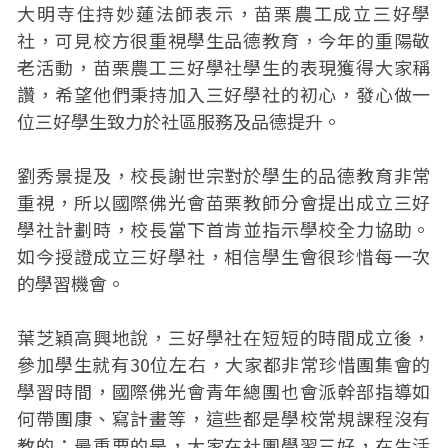
大明寺住持妙蓮法師表示，苗栗農工成立三好學
社，可見校方很重視學生品德教育，今年的重陽敬
老活動，苗栗農工三好學社學生的表現獲得大家稱
讚，希望他們秉持加入三好學社的初心，發心做一
位三好學生致力於社區服務及品德提升。
劉秀景提及，校長謝世宗對於學生的品德教育非常
重視，所以國際佛光會苗栗教師分會提出成立三好
學社計劃時，校長當下首肯並指示學校全力協助。
如今授證成立三好學社，相信學生會很珍惜每一次
的學習機會。
葉芝穎高興地說，三好學社在短短的時間成立後，
參加學生就有30位左右，大家都非常珍惜團集會的
學習時間，國際佛光會青年總團也會派幹部指導如
何帶團康、寫計畫等，這些都是學校常規課程沒有
教的；最重要的是，大家在社團學習三好，在生活