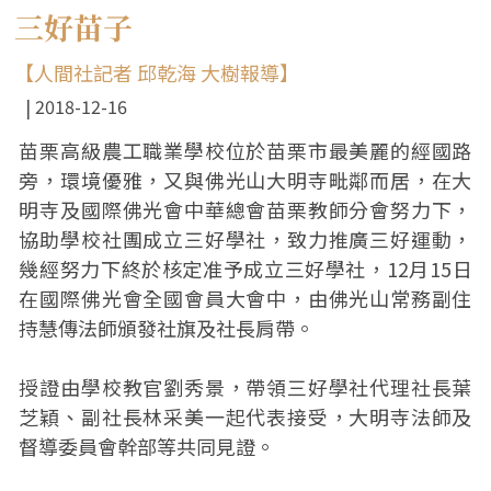
三好苗子
【人間社記者 邱乾海 大樹報導】
2018-12-16
苗栗高級農工職業學校位於苗栗市最美麗的經國路
旁，環境優雅，又與佛光山大明寺毗鄰而居，在大
明寺及國際佛光會中華總會苗栗教師分會努力下，
協助學校社團成立三好學社，致力推廣三好運動，
幾經努力下終於核定准予成立三好學社，12月15日
在國際佛光會全國會員大會中，由佛光山常務副住
持慧傳法師頒發社旗及社長肩帶。
授證由學校教官劉秀景，帶領三好學社代理社長葉
芝穎、副社長林采美一起代表接受，大明寺法師及
督導委員會幹部等共同見證。