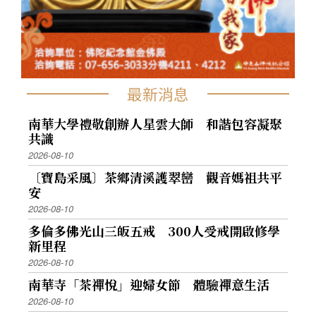
最新消息
南華大學禮敬創辦人星雲大師 和諧包容凝聚
共識
2026-08-10
〔寶島采風〕茶鄉清溪護翠巒 觀音媽祖共平
安
2026-08-10
多倫多佛光山三皈五戒 300人受戒開啟修學
新里程
2026-08-10
南華寺「茶禪悅」迎婦女節 體驗禪意生活
2026-08-10