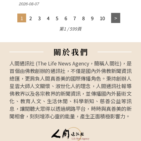
2026-08-07
1
2
3
4
5
6
7
8
9
10
第1 / 599頁
關
於
我
們
人間通訊社 (The Life News Agency，簡稱人間社)，是
首個由佛教創辦的通訊社，不僅是國內外佛教新聞資訊
總匯，更肩負人間真善美的國際傳播角色。秉持創辦人
星雲大師人文關懷、淑世化人的理念，人間通訊社報導
佛教界以及各宗教界的新聞資訊，並傳播國內外藝術文
化、教育人文、生活休閒、科學新知、慈善公益等訊
息，讓閱聽大眾得以透過網路平台，時時與真善美的新
聞相會，刻刻增添心靈的能量，產生正面積極影響力。