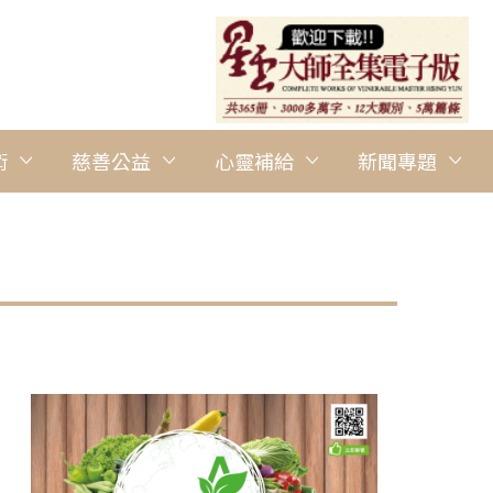
術
慈善公益
心靈補給
新聞專題
圖說：前來關心的國際佛光會中華總會輔導法師妙眾法師歡喜浴佛