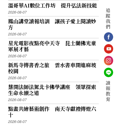
溫哥華AI數位工作坊 提升弘法新技能
追
2026-08-07
蹤
鳳山講堂讀報培訓 讓孩子愛上閱讀妙
我
們
方
2026-08-07
星光電影夜點亮中天寺 昆士蘭佛光童
軍展才藝
2026-08-07
新馬寺傳書香之旅 雲水書車開進麻坡
校園
2026-08-07
讀
慧開法師法駕北卡佛學講座 領眾探索
報
生命永續之道
教
育
2026-08-07
點畫共繪藝術創作 南天寺獻禮傳燈六
十
2026-08-07