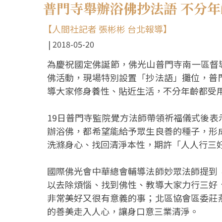
普門寺舉辦浴佛抄法語 不分
【人間社記者 張彬彬 台北報導】
2018-05-20
為慶祝國定佛誕節，佛光山普門寺南一區督導
佛活動，現場特別設置「抄法語」攤位，普
導大家修身養性、貼近生活，不分年齡都受
19日普門寺監院覺方法師帶領祈福儀式後
辦浴佛，都希望能給予眾生良善的種子，形
洗滌身心、找回清淨本性，期許「人人行三
國際佛光會中華總會輔導法師妙眾法師提到
以去除煩惱、找到佛性、教導大家力行三好
非常美好又很有意義的事；北區協會區委莊
的善美走入人心，讓身口意三業清淨。