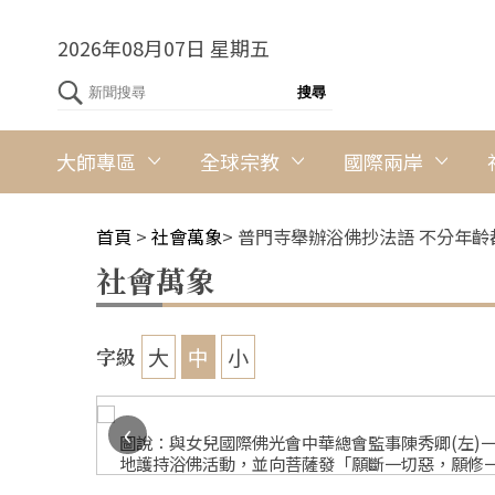
2026年08月07日 星期五
大師專區
全球宗教
國際兩岸
首頁
>
社會萬象
>
普門寺舉辦浴佛抄法語 不分年齡
社會萬象
大
中
小
字級
‹
佛活動，
圖說：與女兒國際佛光會中華總會監事陳秀卿(左)
地護持浴佛活動，並向菩薩發「願斷一切惡，願修一