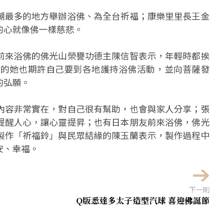
潮最多的地方舉辦浴佛、為全台祈福；康樂里里長王金
的心就像佛一樣慈悲。
前來浴佛的佛光山榮譽功德主陳信智表示，年輕時都挨
心的她也期許自己要到各地護持浴佛活動，並向菩薩發
的弘願。
內容非常實在，對自己很有幫助，也會與家人分享；張
提醒人心，讓心靈提昇；也有日本朋友前來浴佛，佛光
製作「祈福鈴」與民眾結緣的陳玉蘭表示，製作過程中
安、幸福。
下一則
Q版悉達多太子造型汽球 喜迎佛誕節