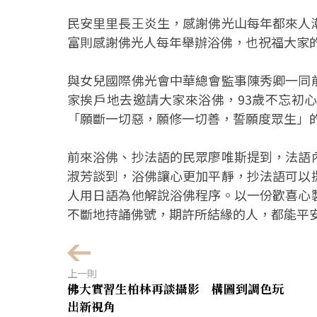
民安里里長王炎生，感謝佛光山每年都來人
富則感謝佛光人每年舉辦浴佛，也祝福大家
與女兒國際佛光會中華總會監事陳秀卿一同
家挨戶地去邀請大家來浴佛，93歲不忘初
「願斷一切惡，願修一切善，誓願度眾生」
前來浴佛、抄法語的民眾廖唯斯提到，法語
淑芳談到，浴佛讓心更加平靜，抄法語可以
人用日語為他解說浴佛程序。以一份歡喜心
不斷地持誦佛號，期許所結緣的人，都能平
上一則
佛大實習生柏林再談攝影 構圖到調色玩
出新視角