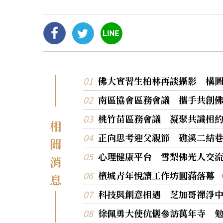
佛大實習生柏林再談攝影 構
南區協會區務會議 攜手共創佛
桃竹苗區務會議 凝聚共識相
相
正向思考迎父親節 礁溪二結
關
心理健康平台 雪梨佛光人交
消
檳城青年悅讀工作坊圓滿落幕 
息
科技與創意相遇 芝加哥禪淨中
徐佩勇大使伉儷參訪萬年寺 