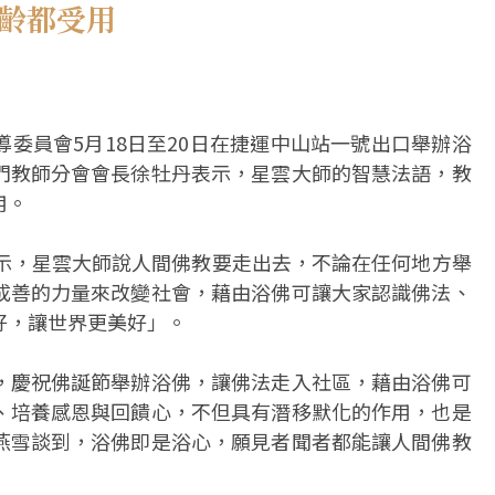
年齡都受用
委員會5月18日至20日在捷運中山站一號出口舉辦浴
門教師分會會長徐牡丹表示，星雲大師的智慧法語，教
用。
表示，星雲大師說人間佛教要走出去，不論在任何地方舉
成善的力量來改變社會，藉由浴佛可讓大家認識佛法、
好，讓世界更美好」。
，慶祝佛誕節舉辦浴佛，讓佛法走入社區，藉由浴佛可
、培養感恩與回饋心，不但具有潛移默化的作用，也是
燕雪談到，浴佛即是浴心，願見者聞者都能讓人間佛教