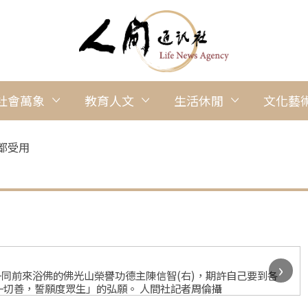
社會萬象
教育人文
生活休閒
文化藝
都受用
›
一同前來浴佛的佛光山榮譽功德主陳信智(右)，期許自己要到各
切善，誓願度眾生」的弘願。 人間社記者周倫攝