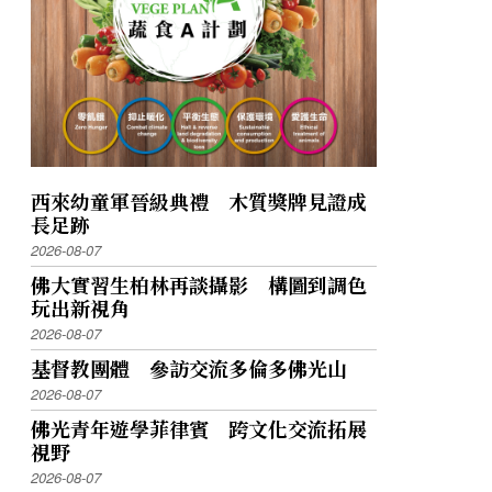
西來幼童軍晉級典禮 木質獎牌見證成
長足跡
2026-08-07
佛大實習生柏林再談攝影 構圖到調色
玩出新視角
2026-08-07
基督教團體 參訪交流多倫多佛光山
2026-08-07
佛光青年遊學菲律賓 跨文化交流拓展
視野
2026-08-07