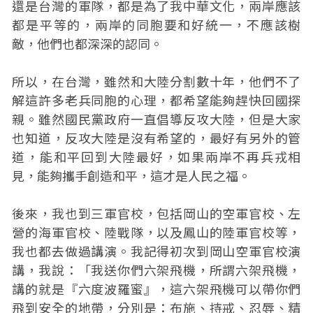
還是台灣的軍隊，都是為了我中華文化，兩岸應該
都是平等的，兩岸的同胞要和好統一，不應該樹
敵，他們也都深深的認同。
所以，在台灣，雖然和大陸分割數十年，他們不了
解這許多老兵同胞的心理，都希望能夠趕快回國探
親。雖然國民黨政府一直倡導反攻大陸，但是大家
也知道，反攻大陸是沒有希望的，最好有另外的管
道，能和平回到大陸最好，如果兩岸不再兵戎相
見，能夠攜手創造和平，這才是人民之福。
後來，我也到三軍官校，包括岡山的空軍官校、左
營的海軍官校、陸戰隊，以及鳳山的陸軍官校等，
我也都去做過講演。我記得初次到岡山空軍官校演
講，我說：「我送你們六架飛機，所謂六架飛機，
講的就是『六度波羅蜜』，這六架飛機可以帶你們
飛到安全的地帶，分別是：布施、持戒、忍辱、精