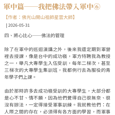
軍中篇──我把佛法帶入軍中⑥
【作者：佛光山開山祖師星雲大師】
2026-05-31
四、將心比心──佛法的管理
除了在軍中的巡迴演講之外，後來我還定期到軍營
裡去授課，像是台中的成功嶺，軍方特聘我為教授
之一，舉凡大專學生入伍受訓，每年二梯次，甚至
三梯次的大專學生集訓班，我都例行去為服役的青
年學子們上課。
由於那時許多去成功嶺受訓的大專學生，大部分都
是心不甘、情不願，因為他們覺得自己很無奈、很
沒有辦法，一定得接受軍事訓練。我就教他們：在
人際之間的存在，必須得有各方面的學習，而軍事