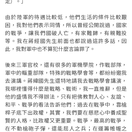
定）。」
由於陸軍的待遇比較低，他們生活的條件比較艱
困，我對他們表示同情，所以曾經公開說過，國家
的戰爭，讓我們國破人亡，有家難歸，有親難投
等。我在蔣經國先生前面也都說過這許多話，因
此，我對軍中也不算犯什麼言論罪了。
後來三軍官校，還有很多的軍機學院，作戰部隊，
軍中的輜重部隊，特殊的戰略學會等，都紛紛邀我
去演講。蔣緯國先生還特地請我去戰略學會講演，
我哪裡懂得什麼是戰略、戰術，我一直推辭，但是
他的盛情我不得辦法，只有把佛教對人心、友誼、
和平、戰爭的看法告訴他們：過去在戰爭中，靠槍
桿子底下出政權，其實，我們要在慈悲心中養成聖
賢的人格，比政權又更重要。戰爭，最高的戰爭，
在不動槍砲子彈，還能屈人之兵；在運籌帷幄之