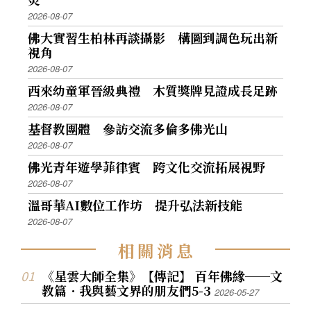
2026-08-07
佛大實習生柏林再談攝影 構圖到調色玩出新
視角
2026-08-07
西來幼童軍晉級典禮 木質獎牌見證成長足跡
2026-08-07
基督教團體 參訪交流多倫多佛光山
2026-08-07
佛光青年遊學菲律賓 跨文化交流拓展視野
2026-08-07
溫哥華AI數位工作坊 提升弘法新技能
2026-08-07
相
關
消
息
《星雲大師全集》【傳記】 百年佛緣──文
教篇．我與藝文界的朋友們5-3
2026-05-27