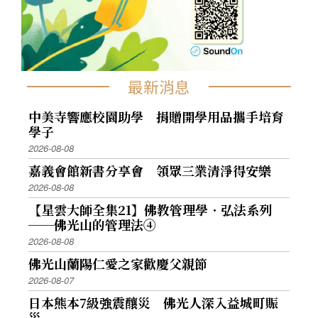
最新消息
中美寺響應校園助學 捐贈開學用品攜手培育
學子
2026-08-08
嘉義會館新書分享會 領眾三業清淨得安樂
2026-08-08
【星雲大師全集21】佛教管理學．弘法系列
──佛光山的管理法④
2026-08-08
佛光山蘭陽仁愛之家歡慶父親節
2026-08-07
日本熊本7級強震釀災 佛光人深入益城町賑
災