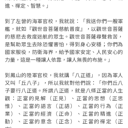
進、禪定、智慧。」
到了左營的海軍官校，我就說：「我送你們一艘軍
艦，就如『觀世音菩薩慈航普度』，以觀世音菩薩
的慈悲去救度迷航的眾生。觀世音菩薩尋聲救苦，
是幫助眾生去除恐懼害怕，得到身心安穩；你們為
國家服役，防衛海界，給予國家安定、人民安心的
力量，這是一種讓人依靠，讓人無畏的布施。」
到鳳山的陸軍官校，我就講「八正道」，因為軍人
又叫「丘八子」，所以我就對他們說：「你們丘八
子要行八正道。所謂八正道，就是八條正當的人生
觀：正當的見解（正見）、正當的思想（正思
惟）、正當的語言（正語）、正當的行為（正
業）、正當的經濟（正命）、正當的精進（正
勤）、正當的意念（正念）、正當的禪定（正