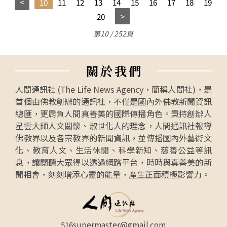
10
11
12
13
14
15
16
17
18
19
20
第10 / 252頁
關
於
我
們
人間通訊社 (The Life News Agency，簡稱人間社)，是
首個由佛教創辦的通訊社，不僅是國內外佛教新聞資訊
總匯，更肩負人間真善美的國際傳播角色。秉持創辦人
星雲大師人文關懷、淑世化人的理念，人間通訊社報導
佛教界以及各宗教界的新聞資訊，並傳播國內外藝術文
化、教育人文、生活休閒、科學新知、慈善公益等訊
息，讓閱聽大眾得以透過網路平台，時時與真善美的新
聞相會，刻刻增添心靈的能量，產生正面積極影響力。
516supermaster@gmail.com