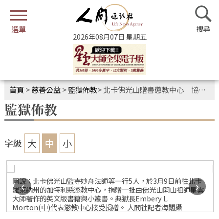
2026年08月07日 星期五
首頁
>
慈善公益
>
監獄佈教
>
北卡佛光山贈書懲教中心 協助重建宗教圖書室
監獄佈教
大
中
小
字級
圖說：北卡佛光山監寺妙舟法師等一行5人，於3月9日前往北卡
‹
›
羅萊納州的加特利縣懲教中心，捐贈一批由佛光山開山祖師星雲
大師著作的英文版書籍與小叢書。典獄長Embery L.
Morton(中)代表懲教中心接受捐贈。 人間社記者海闊攝