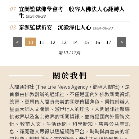
宜蘭監獄佛學會考 收容人佛法入心翻轉人
生
2024-08-28
泰源監獄祈安 沉澱淨化人心
2024-08-20
10
11
12
13
14
15
16
17
第10 / 17頁
關
於
我
們
人間通訊社 (The Life News Agency，簡稱人間社)，是
首個由佛教創辦的通訊社，不僅是國內外佛教新聞資訊
總匯，更肩負人間真善美的國際傳播角色。秉持創辦人
星雲大師人文關懷、淑世化人的理念，人間通訊社報導
佛教界以及各宗教界的新聞資訊，並傳播國內外藝術文
化、教育人文、生活休閒、科學新知、慈善公益等訊
息，讓閱聽大眾得以透過網路平台，時時與真善美的新
聞相會，刻刻增添心靈的能量，產生正面積極影響力。