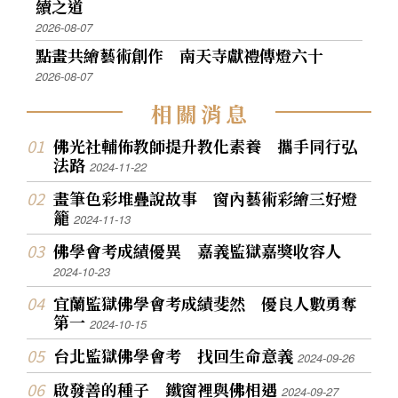
續之道
2026-08-07
點畫共繪藝術創作 南天寺獻禮傳燈六十
2026-08-07
相
關
消
息
佛光社輔佈教師提升教化素養 攜手同行弘
法路
2024-11-22
畫筆色彩堆疊說故事 窗內藝術彩繪三好燈
籠
2024-11-13
佛學會考成績優異 嘉義監獄嘉獎收容人
2024-10-23
宜蘭監獄佛學會考成績斐然 優良人數勇奪
第一
2024-10-15
台北監獄佛學會考 找回生命意義
2024-09-26
啟發善的種子 鐵窗裡與佛相遇
2024-09-27