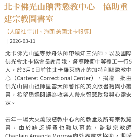
北卡佛光山贈書懲教中心 協助重
建宗教圖書室
【人間社 宇川、海闊 美國北卡報導】
2026-03-11
北卡佛光山監寺妙舟法師帶領知三法師，以及國際
佛光會北卡協會長謝月娥、督導陳衛中等義工一行5
人，於3月9日前往北卡羅萊納州的加特利縣懲教中
心（Carteret Correctional Center），捐贈一批由
佛光山開山祖師星雲大師著作的英文版書籍與小叢
書，希望透過閱讀為收容人帶來智慧啟發與心靈安
定。
去年一場大火燒毀懲教中心內的教堂及所有宗教藏
書，由於缺乏經費也難以募款，監獄宗教師
Chaplain Amanda Morrow向外界尋求協助，期盼