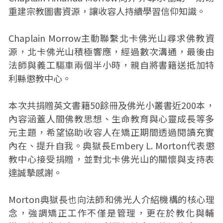
重建宗教圖書資源，讓收容人持續學習信仰知識。
Chaplain Morrow主動聯繫北卡佛光山尋求佛教資
源，北卡佛光山積極響應，經過數次溝通，最後由
法師與義工驅車兩個半小時，親自將書籍送抵加特
利縣懲教中心。
本次共捐贈英文書籍50餘冊及佛光小叢書近200本，
內容涵蓋人間佛教思想、生命教育與心靈成長等多
元主題，希望協助收容人在矯正期間透過閱讀充實
內在、提升自我。典獄長Embery L. Morton代表懲
教中心接受捐贈，並對北卡佛光山的關懷與支持表
達誠摯感謝。
Morton典獄長也向法師和佛光人介紹機構的核心理
念，強調矯正工作不僅是管理，更在於教化與輔