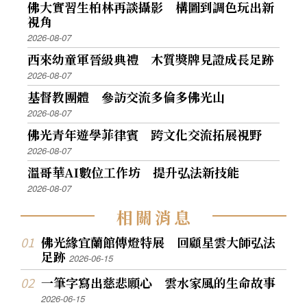
佛大實習生柏林再談攝影 構圖到調色玩出新
視角
2026-08-07
西來幼童軍晉級典禮 木質獎牌見證成長足跡
2026-08-07
基督教團體 參訪交流多倫多佛光山
2026-08-07
佛光青年遊學菲律賓 跨文化交流拓展視野
2026-08-07
溫哥華AI數位工作坊 提升弘法新技能
2026-08-07
相
關
消
息
佛光緣宜蘭館傳燈特展 回顧星雲大師弘法
足跡
2026-06-15
一筆字寫出慈悲願心 雲水家風的生命故事
2026-06-15