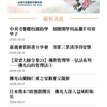
最新消息
中美寺響應校園助學 捐贈開學用品攜手培育
學子
2026-08-08
嘉義會館新書分享會 領眾三業清淨得安樂
2026-08-08
【星雲大師全集21】佛教管理學．弘法系列
──佛光山的管理法④
2026-08-08
佛光山蘭陽仁愛之家歡慶父親節
2026-08-07
日本熊本7級強震釀災 佛光人深入益城町賑
災
2026-08-07