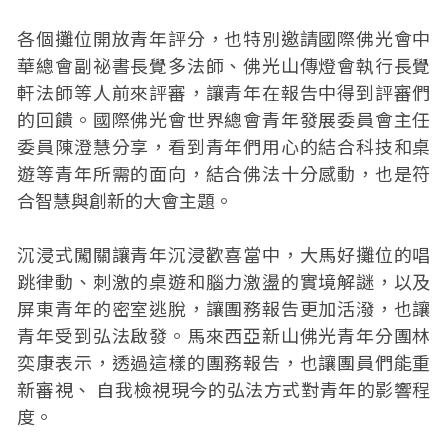
各個攤位開放青年評分，也特別邀請國際佛光會中
華總會副祕書長覺多法師、佛光山傳燈會執行長覺
軒法師等人前來評審，讓青年在報告中得到評審們
的回饋。國際佛光會世界總會青年發展委員會主任
委員陳澄慧分享，看到青年們用心的結合科技和桌
遊等青年所需的面向，結合佛法十分感動，也是符
合智慧與創新的大會主題。
沉浸式闖關讓青年沉浸歡喜當中，大馬好攤位的唱
跳律動、刺激的桌遊和腦力激盪的實境解謎，以及
屏東青年的密室逃脫，讓團務報告更加活潑，也讓
青年受到弘法啟發。馬來西亞新山佛光青年分團林
奕康表示，透過這樣的團務報告，也讓團員們能重
新審視、 自我檢視現今的弘法方式對青年的影響程
度。