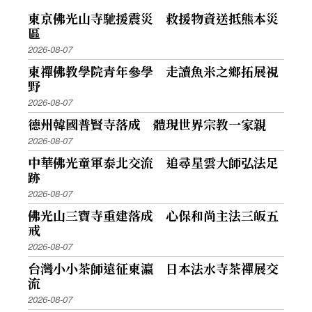
東京佛光山寺馳援震災 救援物資送抵熊本災
區
2026-08-07
東禪佛教學院青年參學 走讀魚米之鄉拓展視
野
2026-08-07
德州韓國普賢寺落成 體現世界宗教一家親
2026-08-07
中華佛光童軍泰北交流 追尋星雲大師弘法足
跡
2026-08-07
佛光山三寶寺重建落成 心保和尚主法三皈五
戒
2026-08-07
台灣小小茶師遠征東瀛 日本法水寺茶禪展交
流
2026-08-07