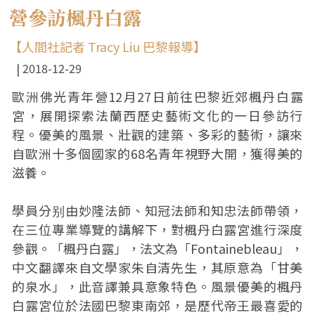
營參訪楓丹白露
【人間社記者 Tracy Liu 巴黎報導】
2018-12-29
歐洲佛光青年營12月27日前往巴黎近郊楓丹白露
宮，展開探索法蘭西歷史藝術文化的一日參訪行
程。優美的風景、壯觀的建築、多彩的藝術，讓來
自歐洲十多個國家的68名青年視野大開，獲得美的
滋養。
學員分别由妙隆法師、知冠法師和知忠法師帶領，
在三位專業導覽的講解下，對楓丹白露宮進行深度
參觀。「楓丹白露」，法文為「Fontainebleau」，
中文翻譯來自文學家朱自清先生，其原意為「甘美
的泉水」，此音譯兼具意象特色。風景優美的楓丹
白露宮位於法國巴黎東南郊，是歷代帝王最喜愛的