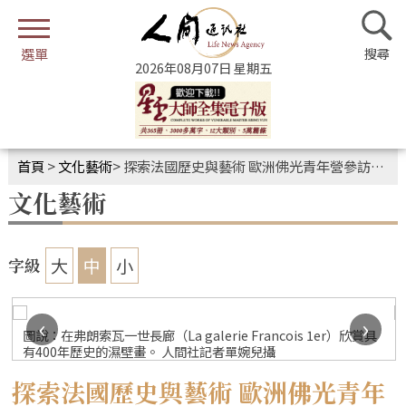
2026年08月07日 星期五
首頁
>
文化藝術
>
探索法國歷史與藝術 歐洲佛光青年營參訪楓丹白露
文化藝術
大
中
小
字級
‹
›
圖說：在弗朗索瓦一世長廊（La galerie Francois 1er）欣賞具
有400年歷史的濕壁畫。 人間社記者單婉兒攝
探索法國歷史與藝術 歐洲佛光青年