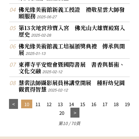
佛光緣美術館新義工授證 禮敬星雲大師發
願服務
2025-06-27
第13次地宮珍寶入宮 佛光山大雄寶殿寫入
歷史
2025-02-28
佛光緣美術館義工培福頒獎典禮 傳承與開
展
2025-01-13
東禪寺平安燈會暨國際書展 書香與藝術、
文化交融
2025-02-12
慧裴法師攝影展員林講堂開展 種籽幼兒園
觀賞得智慧
2025-02-12
10
11
12
13
14
15
16
17
18
19
20
第10 / 70頁