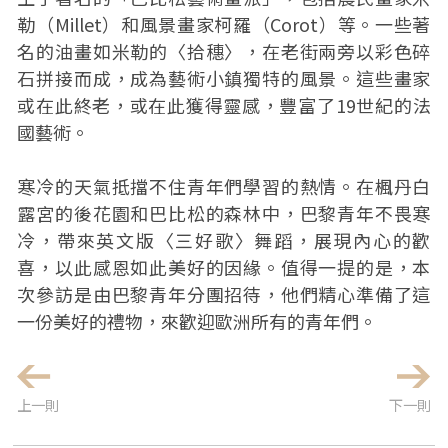
勒（Millet）和風景畫家柯羅（Corot）等。一些著
名的油畫如米勒的〈拾穗〉，在老街兩旁以彩色碎
石拼接而成，成為藝術小鎮獨特的風景。這些畫家
或在此終老，或在此獲得靈感，豐富了19世紀的法
國藝術。
寒冷的天氣抵擋不住青年們學習的熱情。在楓丹白
露宮的後花園和巴比松的森林中，巴黎青年不畏寒
冷，帶來英文版〈三好歌〉舞蹈，展現內心的歡
喜，以此感恩如此美好的因緣。值得一提的是，本
次參訪是由巴黎青年分團招待，他們精心準備了這
一份美好的禮物，來歡迎歐洲所有的青年們。
上一則
下一則