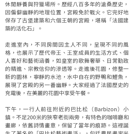
休閒靜養與狩獵場所。歷經八百多年的滄桑歷史，
因偏僻幽靜的地理位置，宮殿免於戰火。它完好地
保存了古堡建築和六個王朝的宮殿，堪稱「法國建
築的活化石」。
走進室內，不同房間因主人不同，呈現不同的風
格，也展示了歷代帝王、王室成員的生活方式、個
人喜好和藝術涵養，如皇室的歌舞奢華、日常勤政
的精進、宗教信仰的滲透等。走進後花園，修整一
新的園林，寧靜的水池，水中自在的野鴨和鯉魚，
展現了宮殿的另一番幽靜。大家經過了法國歷史的
充電後，在美麗的花園中享受午餐。
下午，一行人前往附近的巴比松（Barbizon）小
鎮。不足200米的狹窄老街兩旁，有特色的咖啡廳和
畫廊，依舊詩情畫意，保留了當年的痕跡。這裡誕
生了著名的「巴比松藝術畫派」，包括農民畫家米