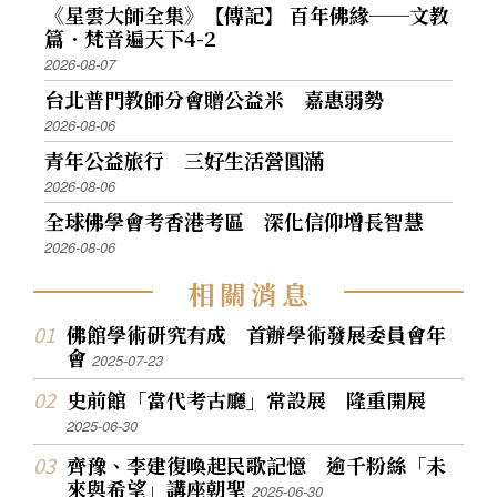
《星雲大師全集》【傳記】 百年佛緣──文教
篇．梵音遍天下4-2
2026-08-07
台北普門教師分會贈公益米 嘉惠弱勢
2026-08-06
青年公益旅行 三好生活營圓滿
2026-08-06
全球佛學會考香港考區 深化信仰增長智慧
2026-08-06
相
關
消
息
佛館學術研究有成 首辦學術發展委員會年
會
2025-07-23
史前館「當代考古廳」常設展 隆重開展
2025-06-30
齊豫、李建復喚起民歌記憶 逾千粉絲「未
來與希望」講座朝聖
2025-06-30