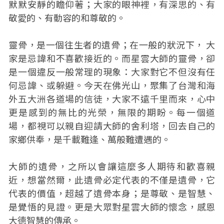
默默安靜的瞻仰著；大家的眼神裡，有深思的、有
敬愛的、有動容的和尊敬的。
靈骨，是一個往生者的遺骨；在一般的狀況下， 大
家是忌諱和不喜歡接近的。而星雲大師的靈骨，卻
是一個違反一般常理的現象：大家對它不但沒有任
何忌諱、或躲避。今天在佛光山，聚集了台灣和海
外五大洲各道場的信徒，大家不遠千里而來，心中
更是感到的無比的光榮，無限的期盼。每一個道
場，都視可以親自迎請大師的舍利塔，回去自己的
家鄉供奉，是千載難逢、萬般難遭遇的。
大師的遺骨，之所以會讓這麼多人期待和歡喜親
近，想當然爾，此遺骨必定代表的不僅是遺骨，它
代表的價值，超越了遺骨本身；是尊敬、是智慧、
是覺悟的見證。更是大眾對星雲大師的懷念，感恩
大德智慧的傳承。