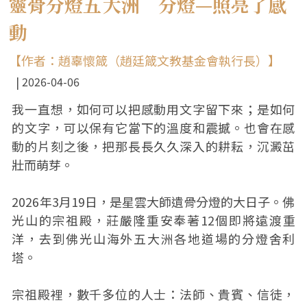
靈骨分燈五 大洲 分燈—照亮了感
動
【作者：趙辜懷箴（趙廷箴文教基金會執行長）】
2026-04-06
我一直想，如何可以把感動用文字留下來；是如何
的文字，可以保有它當下的溫度和震撼。也會在感
動的片刻之後，把那長長久久深入的耕耘，沉澱茁
壯而萌芽。
2026年3月19日，是星雲大師遺骨分燈的大日子。佛
光山的宗祖殿，莊嚴隆重安奉著12個即將遠渡重
洋，去到佛光山海外五大洲各地道場的分燈舍利
塔。
宗祖殿裡，數千多位的人士：法師、貴賓、信徒，