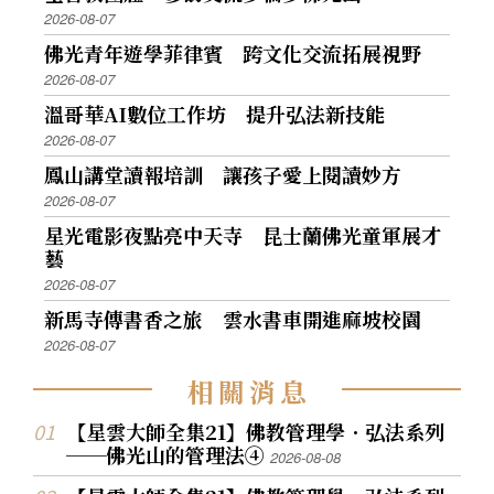
2026-08-07
佛光青年遊學菲律賓 跨文化交流拓展視野
2026-08-07
溫哥華AI數位工作坊 提升弘法新技能
2026-08-07
鳳山講堂讀報培訓 讓孩子愛上閱讀妙方
2026-08-07
星光電影夜點亮中天寺 昆士蘭佛光童軍展才
藝
2026-08-07
新馬寺傳書香之旅 雲水書車開進麻坡校園
2026-08-07
相
關
消
息
【星雲大師全集21】佛教管理學．弘法系列
──佛光山的管理法④
2026-08-08