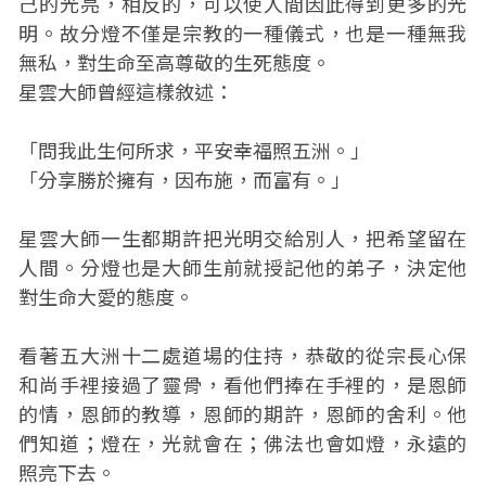
己的光亮，相反的，可以使人間因此得到更多的光
明。故分燈不僅是宗教的一種儀式，也是一種無我
無私，對生命至高尊敬的生死態度。
星雲大師曾經這樣敘述：
「問我此生何所求，平安幸福照五洲。」
「分享勝於擁有，因布施，而富有。」
星雲大師一生都期許把光明交給別人，把希望留在
人間。分燈也是大師生前就授記他的弟子，決定他
對生命大愛的態度。
看著五大洲十二處道場的住持，恭敬的從宗長心保
和尚手裡接過了靈骨，看他們捧在手裡的，是恩師
的情，恩師的教導，恩師的期許，恩師的舍利。他
們知道；燈在，光就會在；佛法也會如燈，永遠的
照亮下去。