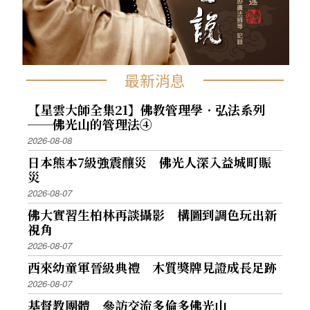
最新消息
【星雲大師全集21】佛教管理學．弘法系列
──佛光山的管理法④
2026-08-08
日本熊本7級強震釀災 佛光人深入益城町賑
災
2026-08-07
佛大實習生柏林再談攝影 構圖到調色玩出新
視角
2026-08-07
西來幼童軍晉級典禮 木質獎牌見證成長足跡
2026-08-07
基督教團體 參訪交流多倫多佛光山