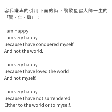
容我謙卑的引用下面的詩，讚歎星雲大師一生的
「智、仁、勇」：
I am Happy
I am very happy
Because I have conquered myself
And not the world.
I am very happy
Because I have loved the world
And not myself.
I am very happy
Because I have not surrendered
Either to the world or to myself.