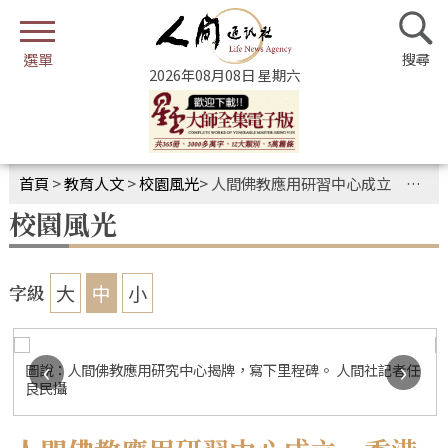
2026年08月08日 星期六
首頁
>
教育人文
>
校園風光
>
人間佛教應用研習中心成立 香港恒生大學與香港佛光道場共同簽署
校園風光
大
中
小
字級
‹
›
圖說：人間佛教應用研究中心揭牌，寫下里程碑。 人間社記者任
良民攝