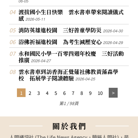
06-05
渡拔國小生日快樂 雲水書車帶來閱讀儀式
感
2026-05-11
消防英雄進校園 三好善童學防災
2026-04-30
浴佛祈福進校園 為考生減壓安心
2026-04-29
永和國民小學一百零四週年校慶 三好活動
推廣
2026-04-27
雲水書車到訪香海正覺蓮社佛教黃藻森學
校 拓展學子閱讀體驗
2026-04-25
1
2
3
4
5
6
7
8
9
10
第1 / 98頁
關
於
我
們
人間通訊社 (The Life News Agency，簡稱人間社)，是