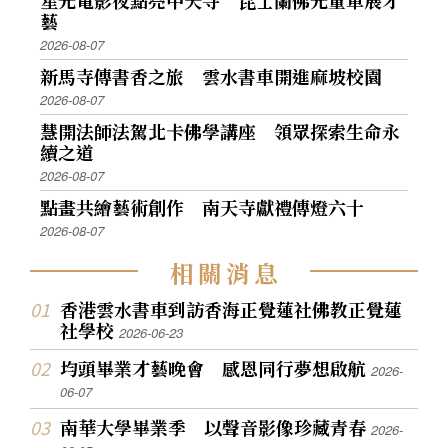
星光電影夜點亮中天寺 昆士蘭佛光童軍展才
藝
2026-08-07
新馬寺傳書香之旅 雲水書車開進麻坡校園
2026-08-07
慧開法師法駕北卡佛學講座 領眾探索生命永
續之道
2026-08-07
點畫共繪藝術創作 南天寺獻禮傳燈六十
2026-08-07
相
關
消
息
香港雲水書車到訪香海正覺蓮社佛教正覺蓮
社學校
2026-06-23
均頭畢業才藝晚會 感恩同行夢想啟航
2026-
06-07
南華大學畢業季 以聲音影像珍藏青春
2026-