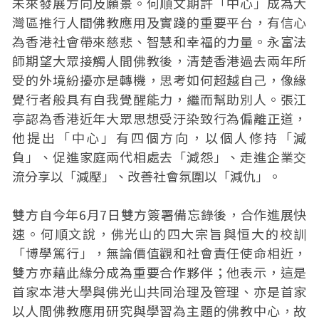
未來發展方向及願景。何順文期許「中心」成為大
灣區推行人間佛教應用及實踐的重要平台，有信心
為香港社會帶來慈悲、智慧和幸福的力量。永富法
師期望大眾接觸人間佛教後，清楚香港過去兩年所
受的外境紛擾亦是轉機，思考如何超越自己，像緣
覺行者般具有自我覺醒能力，繼而幫助別人。張江
亭認為香港近年大眾思想受汙染致行為偏離正道，
他提出「中心」有四個方向，以個人修持「減
負」、促進家庭兩代相處去「減怨」、走進企業交
流分享以「減壓」、改善社會氛圍以「減仇」。
雙方自今年6月7日雙方簽署備忘錄後，合作進展快
速。何順文說，佛光山的四大宗旨與恒大的校訓
「博學篤行」，無論價值觀和社會責任使命相近，
雙方亦藉此緣分成為重要合作夥伴；他表示，這是
首家本港大學與佛光山共同治理及管理、亦是首家
以人間佛教應用研究與學習為主題的佛教中心，故