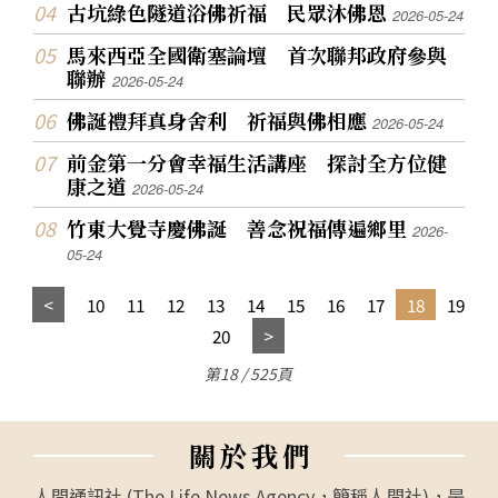
古坑綠色隧道浴佛祈福 民眾沐佛恩
2026-05-24
馬來西亞全國衛塞論壇 首次聯邦政府參與
聯辦
2026-05-24
佛誕禮拜真身舍利 祈福與佛相應
2026-05-24
前金第一分會幸福生活講座 探討全方位健
康之道
2026-05-24
竹東大覺寺慶佛誕 善念祝福傳遍鄉里
2026-
05-24
10
11
12
13
14
15
16
17
18
19
20
第18 / 525頁
關
於
我
們
人間通訊社 (The Life News Agency，簡稱人間社)，是