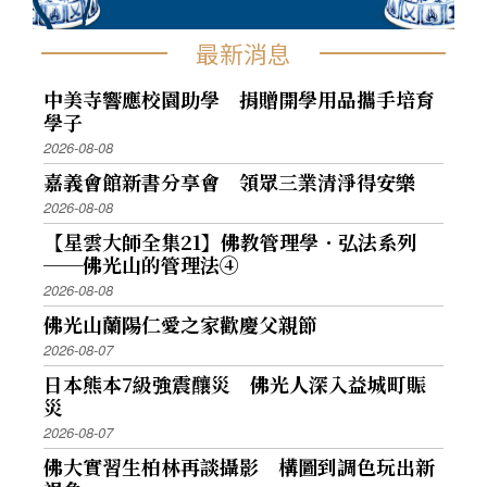
最新消息
中美寺響應校園助學 捐贈開學用品攜手培育
學子
2026-08-08
嘉義會館新書分享會 領眾三業清淨得安樂
2026-08-08
【星雲大師全集21】佛教管理學．弘法系列
──佛光山的管理法④
2026-08-08
佛光山蘭陽仁愛之家歡慶父親節
2026-08-07
日本熊本7級強震釀災 佛光人深入益城町賑
災
2026-08-07
佛大實習生柏林再談攝影 構圖到調色玩出新