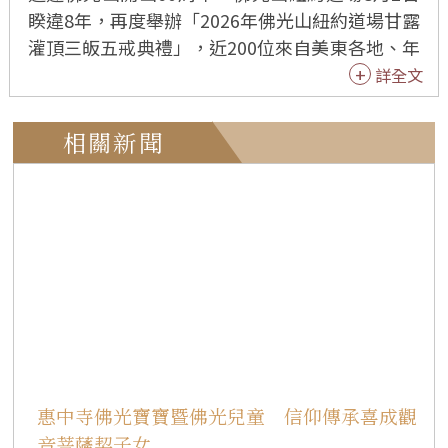
睽違8年，再度舉辦「2026年佛光山紐約道場甘露
灌頂三皈五戒典禮」，近200位來自美東各地、年
齡8歲至82歲的信眾，在佛光山副住持慧開法師主
詳全文
法下，於莊嚴梵唄與清淨儀軌中皈依三寶、受持
五戒，正式成為正信佛弟子，為人生開啟修學佛
相關新聞
法的新里程。 典禮中，戒子依序禮佛、懺悔發
願、宣誓受持三皈五戒、披搭縵衣，並接受甘露
灌頂。當全體戒子齊聲回應「能奉行」時，聲音
響徹大殿，展現以戒為師、止惡行善的共同願
心，莊嚴攝心的氛圍令人動容。 慧開法師表示，
學佛是自利利他、自覺覺他的歷程，鼓勵大家建
立佛光家庭，讓佛法成為家庭共同的依止。皈依
三寶，就是以佛、法、僧為人生導師；受持五
戒，即是幫助自己不受外境與欲望牽引，使生命
不斷向上提升。 擔心受戒後「多了束縛」，慧開
惠中寺佛光寶寶暨佛光兒童 信仰傳承喜成觀
法師以淺顯譬喻說明，人往往受眼耳鼻舌等外境
音菩薩契子女