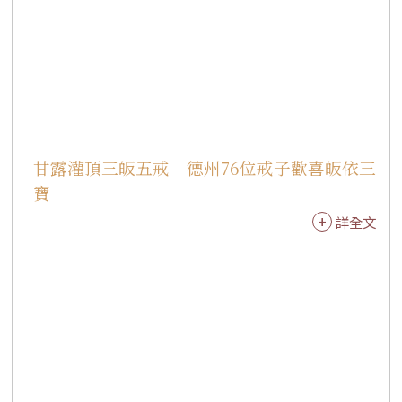
信仰、攜手修學佛法的喜悅，也展現信仰薪火相
傳的溫馨畫面。 來自佛州光明寺的Ricardo Ramir
ez Buxeda長期擔任道場攝影義工，原本曾有機會
受戒，卻在出發前因確診COVID-19而無法成行，
因此格外珍惜此次因緣。他說道，從受戒前的搭
衣練習、典禮儀軌到慧開法師的開示，都讓他更
加體會持戒的意義，未來將以戒法時時提醒自
甘露灌頂三皈五戒 德州76位戒子歡喜皈依三
己，精進修行，朝菩薩道邁進。 應慧開法師之邀
寶
來到紐約的陳開舜，雖多年親近佛教，卻一直未
詳全文
曾正式皈依。他歡喜提到，此次因緣成熟，正式
「向佛陀註冊」，成為佛弟子。未來將以三寶為
依止，持續將佛法落實於日常生活中。