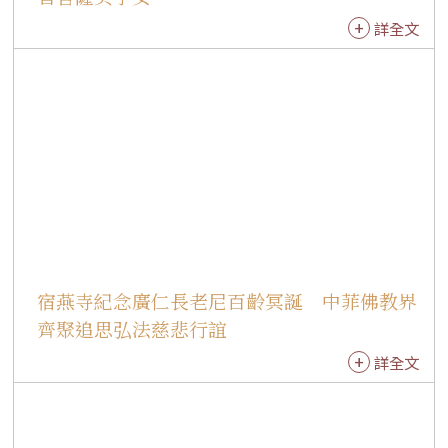
牽引，因此更需要戒法守護。他形容戒如明燈，
詳全文
照亮人生方向；也如同電腦與手機的防火牆，能
防範誘惑與煩惱，使人不受外境侵犯，活出真正
的自在。勉勵大眾深入經藏、多閱讀佛光山開山
祖師星雲大師著作，以佛法智慧面對人生；與家
人分享佛法時，也應善用故事與生活經驗，自然
引導，而非流於說教，真正落實「有佛法就有辦
法」。 典禮圓滿後，紐約道場監院有霖法師勉勵
戒子，受持三皈五戒不是一時發願，而是生生世
世修學佛法的開始，也是對自己信仰的肯定。希
望大家從日常生活實踐三好，進而落實四給、五
宿燕寺紀念廣仁長老尼百齡冥誕 中菲佛教界
和、六度，持續參與道場共修與線上讀書會，在
大眾中互相成就，共同走在菩提道上。 此次戒會
齊聚追思弘法慈悲行誼
中，不同背景、不同年齡的戒子因緣成熟，同霑
詳全文
法益。最年幼的8歲戒子Cherise，與家人三代共
同受持三皈五戒。她開心地說，很高興能和家人
一起受戒。童真的一句話，道出一家人共同建立