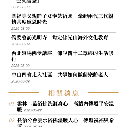
「生死智慧」
2026-08-09
圓福寺父親節子女奉茶祈願 牽起兩代三代親
情共度感恩時光
2026-08-09
僑委會訪光明寺 肯定佛光山海外文化教育
2026-08-09
台北道場佛學講座 佛說四十二章經的生活修
行
2026-08-09
中山四會走入社區 共學如何做個樂齡老人
2026-08-09
相
關
消
息
雲林二監浴佛洗滌身心 高牆內傳遞平安溫
暖
2026-05-22
長治分會雲水浴佛溫暖人心 傳遞祝福與希
望
2026-05-22