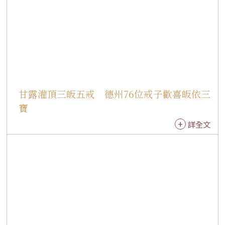
信仰、攜手修學佛法的喜悅，也展現信仰薪火相
傳的溫馨畫面。 來自佛州光明寺的Ricardo Ramir
ez Buxeda長期擔任道場攝影義工，原本曾有機會
受戒，卻在出發前因確診COVID-19而無法成行，
因此格外珍惜此次因緣。他說道，從受戒前的搭
衣練習、典禮儀軌到慧開法師的開示，都讓他更
加體會持戒的意義，未來將以戒法時時提醒自
甘露灌頂三皈五戒 德州76位戒子歡喜皈依三
己，精進修行，朝菩薩道邁進。 應慧開法師之邀
寶
來到紐約的陳開舜，雖多年親近佛教，卻一直未
詳全文
曾正式皈依。他歡喜提到，此次因緣成熟，正式
「向佛陀註冊」，成為佛弟子。未來將以三寶為
依止，持續將佛法落實於日常生活中。