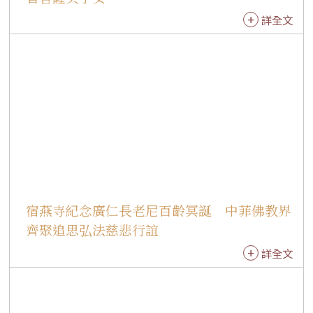
牽引，因此更需要戒法守護。他形容戒如明燈，
詳全文
照亮人生方向；也如同電腦與手機的防火牆，能
防範誘惑與煩惱，使人不受外境侵犯，活出真正
的自在。勉勵大眾深入經藏、多閱讀佛光山開山
祖師星雲大師著作，以佛法智慧面對人生；與家
人分享佛法時，也應善用故事與生活經驗，自然
引導，而非流於說教，真正落實「有佛法就有辦
法」。 典禮圓滿後，紐約道場監院有霖法師勉勵
戒子，受持三皈五戒不是一時發願，而是生生世
世修學佛法的開始，也是對自己信仰的肯定。希
望大家從日常生活實踐三好，進而落實四給、五
宿燕寺紀念廣仁長老尼百齡冥誕 中菲佛教界
和、六度，持續參與道場共修與線上讀書會，在
大眾中互相成就，共同走在菩提道上。 此次戒會
齊聚追思弘法慈悲行誼
中，不同背景、不同年齡的戒子因緣成熟，同霑
詳全文
法益。最年幼的8歲戒子Cherise，與家人三代共
同受持三皈五戒。她開心地說，很高興能和家人
一起受戒。童真的一句話，道出一家人共同建立