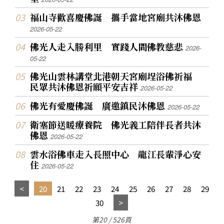
福山寺歡喜慶佛誕 攜手當地宮廟共沐佛恩
2026-05-22
佛光人走入勝利里 實踐人間佛教慈悲
2026-
05-22
佛光山雲林講堂北港朝天宮廟埕浴佛祈福
民眾共沐佛恩祈願平安吉祥
2026-05-22
佛光有愛慶佛誕 廣邀鎮民沐佛恩
2026-05-22
衛塞節送暖療養院 佛光義工陪伴長者共沐
佛恩
2026-05-22
雲水浴佛車走入長照中心 龍江長輩淨心安
住
2026-05-22
20
21
22
23
24
25
26
27
28
29
30
第20 / 526頁