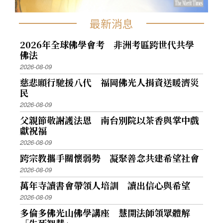
最新消息
2026年全球佛學會考 非洲考區跨世代共學
佛法
2026-08-09
慈悲願行馳援八代 福岡佛光人捐資送暖濟災
民
2026-08-09
父親節敬謝護法恩 南台別院以茶香與掌中戲
獻祝福
2026-08-09
跨宗教攜手關懷弱勢 凝聚善念共建希望社會
2026-08-09
萬年寺讀書會帶領人培訓 讀出信心與希望
2026-08-09
多倫多佛光山佛學講座 慧開法師領眾體解