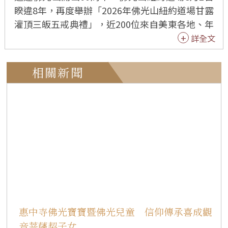
睽違8年，再度舉辦「2026年佛光山紐約道場甘露
灌頂三皈五戒典禮」，近200位來自美東各地、年
齡8歲至82歲的信眾，在佛光山副住持慧開法師主
詳全文
法下，於莊嚴梵唄與清淨儀軌中皈依三寶、受持
五戒，正式成為正信佛弟子，為人生開啟修學佛
相關新聞
法的新里程。 典禮中，戒子依序禮佛、懺悔發
願、宣誓受持三皈五戒、披搭縵衣，並接受甘露
灌頂。當全體戒子齊聲回應「能奉行」時，聲音
響徹大殿，展現以戒為師、止惡行善的共同願
心，莊嚴攝心的氛圍令人動容。 慧開法師表示，
學佛是自利利他、自覺覺他的歷程，鼓勵大家建
立佛光家庭，讓佛法成為家庭共同的依止。皈依
三寶，就是以佛、法、僧為人生導師；受持五
戒，即是幫助自己不受外境與欲望牽引，使生命
不斷向上提升。 擔心受戒後「多了束縛」，慧開
惠中寺佛光寶寶暨佛光兒童 信仰傳承喜成觀
法師以淺顯譬喻說明，人往往受眼耳鼻舌等外境
音菩薩契子女