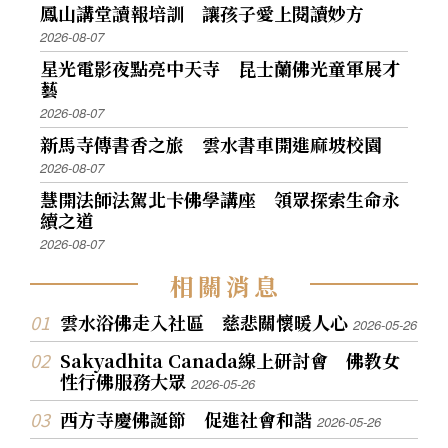
鳳山講堂讀報培訓 讓孩子愛上閱讀妙方
2026-08-07
星光電影夜點亮中天寺 昆士蘭佛光童軍展才
藝
2026-08-07
新馬寺傳書香之旅 雲水書車開進麻坡校園
2026-08-07
慧開法師法駕北卡佛學講座 領眾探索生命永
續之道
2026-08-07
相
關
消
息
雲水浴佛走入社區 慈悲關懷暖人心
2026-05-26
Sakyadhita Canada線上研討會 佛教女
性行佛服務大眾
2026-05-26
西方寺慶佛誕節 促進社會和諧
2026-05-26