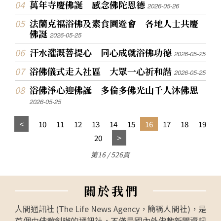
萬年寺慶佛誕 感念佛陀恩德
2026-05-26
法蘭克福浴佛及素食園遊會 各地人士共慶
佛誕
2026-05-25
汗水灌溉菩提心 同心成就浴佛功德
2026-05-25
浴佛儀式走入社區 大眾一心祈和諧
2026-05-25
浴佛淨心迎佛誕 多倫多佛光山千人沐佛恩
2026-05-25
10
11
12
13
14
15
16
17
18
19
20
第16 / 526頁
關
於
我
們
人間通訊社 (The Life News Agency，簡稱人間社)，是
首個由佛教創辦的通訊社，不僅是國內外佛教新聞資訊