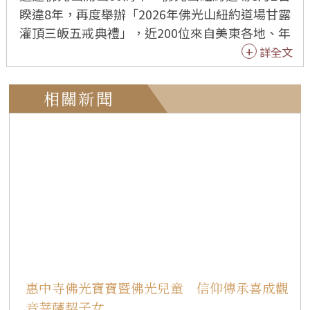
睽違8年，再度舉辦「2026年佛光山紐約道場甘露
灌頂三皈五戒典禮」，近200位來自美東各地、年
齡8歲至82歲的信眾，在佛光山副住持慧開法師主
詳全文
法下，於莊嚴梵唄與清淨儀軌中皈依三寶、受持
五戒，正式成為正信佛弟子，為人生開啟修學佛
相關新聞
法的新里程。 典禮中，戒子依序禮佛、懺悔發
願、宣誓受持三皈五戒、披搭縵衣，並接受甘露
灌頂。當全體戒子齊聲回應「能奉行」時，聲音
響徹大殿，展現以戒為師、止惡行善的共同願
心，莊嚴攝心的氛圍令人動容。 慧開法師表示，
學佛是自利利他、自覺覺他的歷程，鼓勵大家建
立佛光家庭，讓佛法成為家庭共同的依止。皈依
三寶，就是以佛、法、僧為人生導師；受持五
戒，即是幫助自己不受外境與欲望牽引，使生命
不斷向上提升。 擔心受戒後「多了束縛」，慧開
惠中寺佛光寶寶暨佛光兒童 信仰傳承喜成觀
法師以淺顯譬喻說明，人往往受眼耳鼻舌等外境
音菩薩契子女