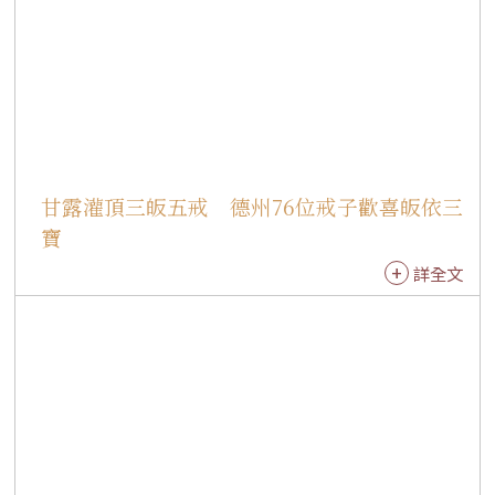
信仰、攜手修學佛法的喜悅，也展現信仰薪火相
傳的溫馨畫面。 來自佛州光明寺的Ricardo Ramir
ez Buxeda長期擔任道場攝影義工，原本曾有機會
受戒，卻在出發前因確診COVID-19而無法成行，
因此格外珍惜此次因緣。他說道，從受戒前的搭
衣練習、典禮儀軌到慧開法師的開示，都讓他更
加體會持戒的意義，未來將以戒法時時提醒自
甘露灌頂三皈五戒 德州76位戒子歡喜皈依三
己，精進修行，朝菩薩道邁進。 應慧開法師之邀
寶
來到紐約的陳開舜，雖多年親近佛教，卻一直未
詳全文
曾正式皈依。他歡喜提到，此次因緣成熟，正式
「向佛陀註冊」，成為佛弟子。未來將以三寶為
依止，持續將佛法落實於日常生活中。