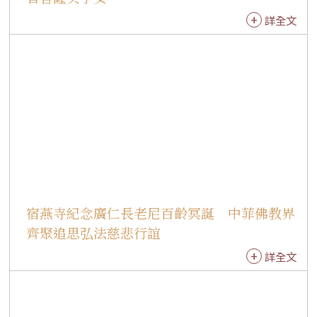
牽引，因此更需要戒法守護。他形容戒如明燈，
詳全文
照亮人生方向；也如同電腦與手機的防火牆，能
防範誘惑與煩惱，使人不受外境侵犯，活出真正
的自在。勉勵大眾深入經藏、多閱讀佛光山開山
祖師星雲大師著作，以佛法智慧面對人生；與家
人分享佛法時，也應善用故事與生活經驗，自然
引導，而非流於說教，真正落實「有佛法就有辦
法」。 典禮圓滿後，紐約道場監院有霖法師勉勵
戒子，受持三皈五戒不是一時發願，而是生生世
世修學佛法的開始，也是對自己信仰的肯定。希
望大家從日常生活實踐三好，進而落實四給、五
宿燕寺紀念廣仁長老尼百齡冥誕 中菲佛教界
和、六度，持續參與道場共修與線上讀書會，在
大眾中互相成就，共同走在菩提道上。 此次戒會
齊聚追思弘法慈悲行誼
中，不同背景、不同年齡的戒子因緣成熟，同霑
詳全文
法益。最年幼的8歲戒子Cherise，與家人三代共
同受持三皈五戒。她開心地說，很高興能和家人
一起受戒。童真的一句話，道出一家人共同建立