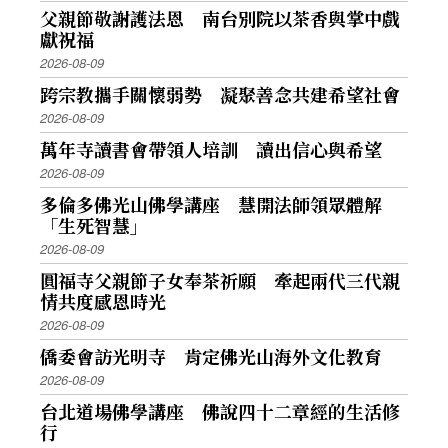
父親節敬謝護法恩 南台別院以茶香與掌中戲
獻祝福
2026-08-09
跨宗教攜手關懷弱勢 凝聚善念共建希望社會
2026-08-09
萬年寺讀書會帶領人培訓 讀出信心與希望
2026-08-09
多倫多佛光山佛學講座 慧開法師領眾體解
「生死智慧」
2026-08-09
圓福寺父親節子女奉茶祈願 牽起兩代三代親
情共度感恩時光
2026-08-09
僑委會訪光明寺 肯定佛光山海外文化教育
2026-08-09
台北道場佛學講座 佛說四十二章經的生活修
行