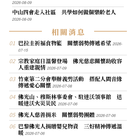
2026-08-09
中山四會走入社區 共學如何做個樂齡老人
2026-08-09
相
關
消
息
巴拉圭祈福食物籃 關懷弱勢傳遞希望
2026-
07-15
宗教家庭日溫馨登場 佛光慈悲關懷助收容
人重建親情
2026-07-09
竹東第二分會舉辦義剪活動 搭配人間音緣
傳遞愛心關懷
2026-07-08
佛光山、穆斯林事委會、駐達沃領事館 送
暖達沃火災災民
2026-07-06
佛光人慈善捐米 關懷弱勢團體
2026-07-06
巴黎佛光人捐贈嬰兒物資 三好精神傳遞溫
暖
2026-07-06