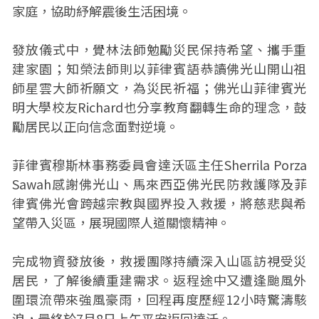
家庭，協助紓解震後生活困境。
發放儀式中，覺林法師勉勵災民保持希望、攜手重
建家園；知榮法師則以菲律賓語恭讀佛光山開山祖
師星雲大師祈願文，為災民祈福；佛光山菲律賓光
明大學校友Richard也分享教育翻轉生命的理念，鼓
勵居民以正向信念面對逆境。
菲律賓穆斯林事務委員會達沃區主任Sherrila Porza
Sawah感謝佛光山、馬來西亞佛光民防救護隊及菲
律賓佛光會跨越宗教與國界投入救援，將慈悲與希
望帶入災區，展現國際人道關懷精神。
完成物資發放後，救援團隊持續深入山區訪視受災
居民，了解後續重建需求。返程途中又遭逢颱風外
圍環流帶來強風豪雨，回程再度歷經12小時驚濤駭
浪，最終於7月8日上午平安返回達沃。