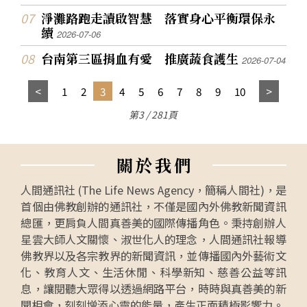
淨灘路跑走讀啟智慧 落實身心平衡環保永
續
2026-07-06
台南第三區捐血有愛 推廣蔬食護生
2026-07-04
1
2
3
4
5
6
7
8
9
10
第3 / 281頁
關
於
我
們
人間通訊社 (The Life News Agency，簡稱人間社)，是
首個由佛教創辦的通訊社，不僅是國內外佛教新聞資訊
總匯，更肩負人間真善美的國際傳播角色。秉持創辦人
星雲大師人文關懷、淑世化人的理念，人間通訊社報導
佛教界以及各宗教界的新聞資訊，並傳播國內外藝術文
化、教育人文、生活休閒、科學新知、慈善公益等訊
息，讓閱聽大眾得以透過網路平台，時時與真善美的新
聞相會，刻刻增添心靈的能量，產生正面積極影響力。