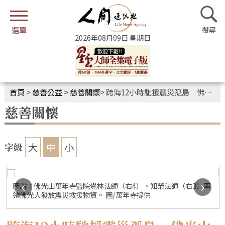
2026年08月09日 星期日
首頁
>
慈善公益
>
慈善關懷
>
跨海12小時馳援震災孤島 佛光山物資送暖菲南災區
慈善關懷
大
中
小
字級
‹
›
圖說：佛光山萬年寺監院覺林法師（右4）、知榮法師（右3）率
領佛光人發放震災救援物資。 圖/萬年寺提供