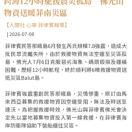
跨海12小時馳援震災孤島 佛光山
物資送暖菲南災區
【人間社 心寧 菲律賓報導】
2026-07-08
菲律賓民答那峨島6月發生芮氏規模7.8強震，造成大
批民眾流離失所，由於救援物資無法空運至災區孤
島，佛光人7月6日克服惡劣海象、碼頭毀損及運補
困難，歷經12小時航程，終於順利將6噸救援物資送
抵災區Balut島。
菲律賓強震重創民答那峨島，災情慘重，原訂由馬
來西亞募集的救援物資因空運受阻，無法及時送至
達沃。為把握救援時效，佛光山與菲律賓佛光會決
定先以當地募集物資投入第一線救援，在菲律賓海
岸防衛隊協助下裝船運往災區。