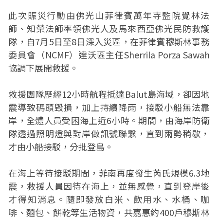
此次賑災行動由佛光山菲律賓萬年寺監院覺林法
師、知榮法師率領佛光人及馬來西亞佛光民防救護
隊，自7月5日至8日深入災區，在菲律賓穆斯林事務
委員會（NCMF）達沃區主任Sherrila Porza Sawah
協調下展開救援。
救援團隊歷經12小時航程抵達Balut島海域，卻因地
震導致碼頭毀損，加上持續降雨，接駁小船無法靠
岸，全體人員受困海上近6小時。期間，由海岸防衛
隊透過照明燈與對岸做訊號聯繫，直到雨勢稍歇，
才由小船接駁，分批登島。
在海上等待接駁期間，菲南再度發生芮氏規模6.3地
震，救援人員因待在海上，並無感覺，直到登岸後
才得知消息。隨即發放白米、飲用水、水桶、咖
啡、麵包、餅乾等生活物資，共嘉惠約400戶穆斯林