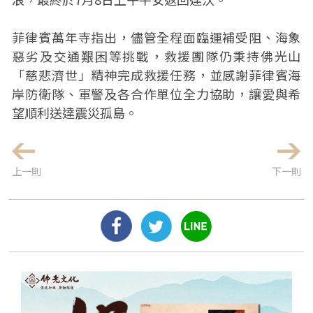
菲律賓萬年寺指出，儘管全程面臨運補受阻、海象
惡劣及交通艱困等挑戰，救援團隊仍秉持佛光山
「慈悲濟世」精神完成救援任務，並感謝菲律賓海
岸防衛隊、軍警及各合作單位全力協助，讓愛與希
望順利送達震災孤島。
上一則
下一則