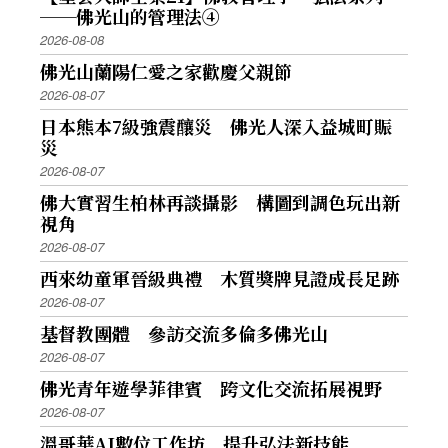
──佛光山的管理法④
2026-08-08
佛光山蘭陽仁愛之家歡慶父親節
2026-08-07
日本熊本7級強震釀災 佛光人深入益城町賑
災
2026-08-07
佛大實習生柏林再談攝影 構圖到調色玩出新
視角
2026-08-07
西來幼童軍晉級典禮 木質獎牌見證成長足跡
2026-08-07
基督教團體 參訪交流多倫多佛光山
2026-08-07
佛光青年遊學菲律賓 跨文化交流拓展視野
2026-08-07
溫哥華AI數位工作坊 提升弘法新技能