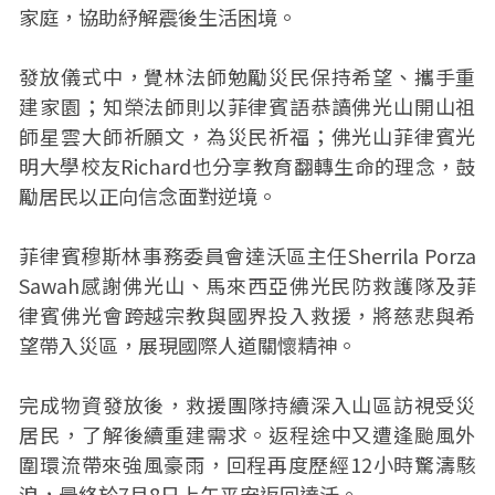
家庭，協助紓解震後生活困境。
發放儀式中，覺林法師勉勵災民保持希望、攜手重
建家園；知榮法師則以菲律賓語恭讀佛光山開山祖
師星雲大師祈願文，為災民祈福；佛光山菲律賓光
明大學校友Richard也分享教育翻轉生命的理念，鼓
勵居民以正向信念面對逆境。
菲律賓穆斯林事務委員會達沃區主任Sherrila Porza
Sawah感謝佛光山、馬來西亞佛光民防救護隊及菲
律賓佛光會跨越宗教與國界投入救援，將慈悲與希
望帶入災區，展現國際人道關懷精神。
完成物資發放後，救援團隊持續深入山區訪視受災
居民，了解後續重建需求。返程途中又遭逢颱風外
圍環流帶來強風豪雨，回程再度歷經12小時驚濤駭
浪，最終於7月8日上午平安返回達沃。