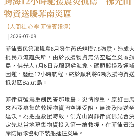
跨海12小時馳援震災孤島 佛光山
物資送暖菲南災區
【人間社 心寧 菲律賓報導】
2026-07-08
菲律賓民答那峨島6月發生芮氏規模7.8強震，造成大
批民眾流離失所，由於救援物資無法空運至災區孤
島，佛光人7月6日克服惡劣海象、碼頭毀損及運補
困難，歷經12小時航程，終於順利將6噸救援物資送
抵災區Balut島。
菲律賓強震重創民答那峨島，災情慘重，原訂由馬
來西亞募集的救援物資因空運受阻，無法及時送至
達沃。為把握救援時效，佛光山與菲律賓佛光會決
定先以當地募集物資投入第一線救援，在菲律賓海
岸防衛隊協助下裝船運往災區。