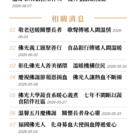
2026-08-07
相
關
消
息
敬老送暖關懷長者 歌聲傳遞人間溫情
2026-
06-03
佛光義工匯聚善行 食品銀行傳遞人間溫暖
2026-06-02
彰化佛光人善美循環 溫暖機構住民
2026-05-30
慶祝佛誕節報恩捐血 佛光人讓熱血不斷線
2026-05-28
佛光大學蔬食系暖心義煮 七年不間斷以蔬
食陪伴社區
2026-05-27
溫馨五月慶佛誕 關懷長者身心靈
2026-05-23
福國佛光人 化身募血大使捐血傳遞愛心
2026-05-24