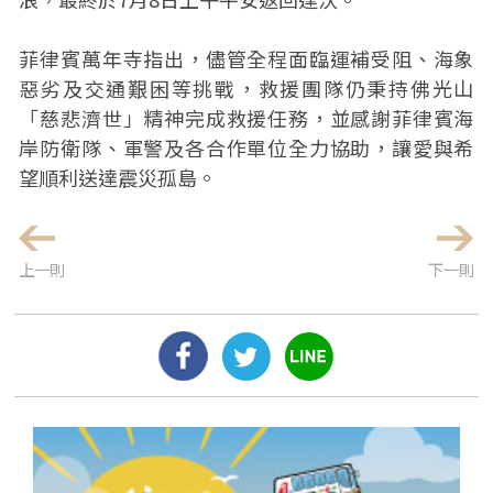
菲律賓萬年寺指出，儘管全程面臨運補受阻、海象
惡劣及交通艱困等挑戰，救援團隊仍秉持佛光山
「慈悲濟世」精神完成救援任務，並感謝菲律賓海
岸防衛隊、軍警及各合作單位全力協助，讓愛與希
望順利送達震災孤島。
上一則
下一則