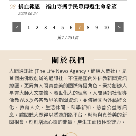
捐血報恩 福山寺攜手民眾傳遞生命希望
2026-05-24
1
2
3
4
5
6
7
8
9
10
第7 / 281頁
關
於
我
們
人間通訊社 (The Life News Agency，簡稱人間社)，是
首個由佛教創辦的通訊社，不僅是國內外佛教新聞資訊
總匯，更肩負人間真善美的國際傳播角色。秉持創辦人
星雲大師人文關懷、淑世化人的理念，人間通訊社報導
佛教界以及各宗教界的新聞資訊，並傳播國內外藝術文
化、教育人文、生活休閒、科學新知、慈善公益等訊
息，讓閱聽大眾得以透過網路平台，時時與真善美的新
聞相會，刻刻增添心靈的能量，產生正面積極影響力。