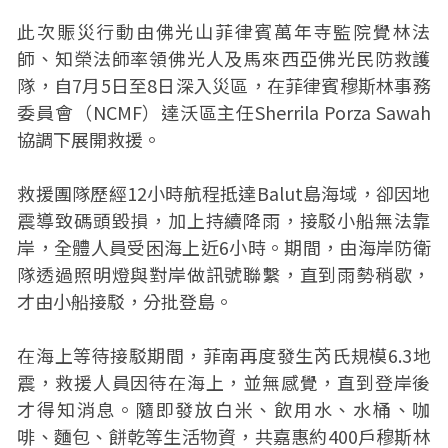
此次賑災行動由佛光山菲律賓萬年寺監院覺林法
師、知榮法師率領佛光人及馬來西亞佛光民防救護
隊，自7月5日至8日深入災區，在菲律賓穆斯林事務
委員會（NCMF）達沃區主任Sherrila Porza Sawah
協調下展開救援。
救援團隊歷經12小時航程抵達Balut島海域，卻因地
震導致碼頭毀損，加上持續降雨，接駁小船無法靠
岸，全體人員受困海上近6小時。期間，由海岸防衛
隊透過照明燈與對岸做訊號聯繫，直到雨勢稍歇，
才由小船接駁，分批登島。
在海上等待接駁期間，菲南再度發生芮氏規模6.3地
震，救援人員因待在海上，並無感覺，直到登岸後
才得知消息。隨即發放白米、飲用水、水桶、咖
啡、麵包、餅乾等生活物資，共嘉惠約400戶穆斯林