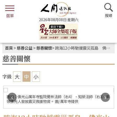
2026年08月08日 星期六
首頁
>
慈善公益
>
慈善關懷
>
跨海12小時馳援震災孤島 佛光山物資送暖菲南災區
慈善關懷
大
中
小
字級
‹
›
圖說：佛光山萬年寺監院覺林法師（右4）、知榮法師（右3）率
領佛光人發放震災救援物資。 圖/萬年寺提供