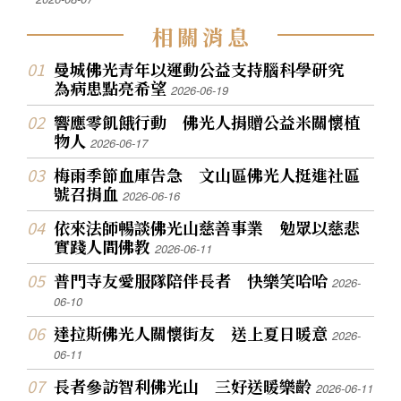
相
關
消
息
曼城佛光青年以運動公益支持腦科學研究
為病患點亮希望
2026-06-19
響應零飢餓行動 佛光人捐贈公益米關懷植
物人
2026-06-17
梅雨季節血庫告急 文山區佛光人挺進社區
號召捐血
2026-06-16
依來法師暢談佛光山慈善事業 勉眾以慈悲
實踐人間佛教
2026-06-11
普門寺友愛服隊陪伴長者 快樂笑哈哈
2026-
06-10
達拉斯佛光人關懷街友 送上夏日暖意
2026-
06-11
長者參訪智利佛光山 三好送暖樂齡
2026-06-11