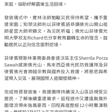
家庭，協助紓解震後生活困境。
發放儀式中，覺林法師勉勵災民保持希望、攜手重
建家園；知榮法師則以菲律賓語恭讀佛光山開山祖
師星雲大師祈願文，為災民祈福；佛光山菲律賓光
明大學校友Richard也分享教育翻轉生命的理念，鼓
勵居民以正向信念面對逆境。
菲律賓穆斯林事務委員會達沃區主任Sherrila Porza
Sawah感謝佛光山、馬來西亞佛光民防救護隊及菲
律賓佛光會跨越宗教與國界投入救援，將慈悲與希
望帶入災區，展現國際人道關懷精神。
完成物資發放後，救援團隊持續深入山區訪視受災
居民，了解後續重建需求。返程途中又遭逢颱風外
圍環流帶來強風豪雨，回程再度歷經12小時驚濤駭
浪，最終於7月8日上午平安返回達沃。