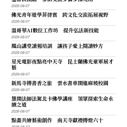
2026-08-07
佛光青年遊學菲律賓 跨文化交流拓展視野
2026-08-07
溫哥華AI數位工作坊 提升弘法新技能
2026-08-07
鳳山講堂讀報培訓 讓孩子愛上閱讀妙方
2026-08-07
星光電影夜點亮中天寺 昆士蘭佛光童軍展才
藝
2026-08-07
新馬寺傳書香之旅 雲水書車開進麻坡校園
2026-08-07
慧開法師法駕北卡佛學講座 領眾探索生命永
續之道
2026-08-07
點畫共繪藝術創作 南天寺獻禮傳燈六十
2026-08-07