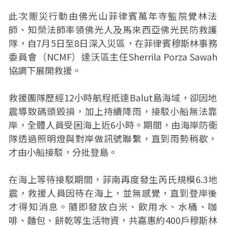
此次賑災行動由佛光山菲律賓萬年寺監院覺林法
師、知榮法師率領佛光人及馬來西亞佛光民防救護
隊，自7月5日至8日深入災區，在菲律賓穆斯林事務
委員會（NCMF）達沃區主任Sherrila Porza Sawah
協調下展開救援。
救援團隊歷經12小時航程抵達Balut島海域，卻因地
震導致碼頭毀損，加上持續降雨，接駁小船無法靠
岸，全體人員受困海上近6小時。期間，由海岸防衛
隊透過照明燈與對岸做訊號聯繫，直到雨勢稍歇，
才由小船接駁，分批登島。
在海上等待接駁期間，菲南再度發生芮氏規模6.3地
震，救援人員因待在海上，並無感覺，直到登岸後
才得知消息。隨即發放白米、飲用水、水桶、咖
啡、麵包、餅乾等生活物資，共嘉惠約400戶穆斯林