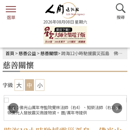
2026年08月08日 星期六
首頁
>
慈善公益
>
慈善關懷
>
跨海12小時馳援震災孤島 佛光山物資送暖菲南災區
慈善關懷
大
中
小
字級
‹
›
圖說：佛光山萬年寺監院覺林法師（右4）、知榮法師（右3）率
領佛光人發放震災救援物資。 圖/萬年寺提供