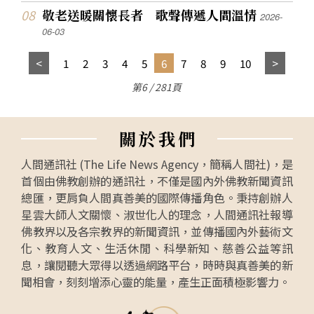
敬老送暖關懷長者 歌聲傳遞人間溫情
2026-
06-03
1
2
3
4
5
6
7
8
9
10
第6 / 281頁
關
於
我
們
人間通訊社 (The Life News Agency，簡稱人間社)，是
首個由佛教創辦的通訊社，不僅是國內外佛教新聞資訊
總匯，更肩負人間真善美的國際傳播角色。秉持創辦人
星雲大師人文關懷、淑世化人的理念，人間通訊社報導
佛教界以及各宗教界的新聞資訊，並傳播國內外藝術文
化、教育人文、生活休閒、科學新知、慈善公益等訊
息，讓閱聽大眾得以透過網路平台，時時與真善美的新
聞相會，刻刻增添心靈的能量，產生正面積極影響力。