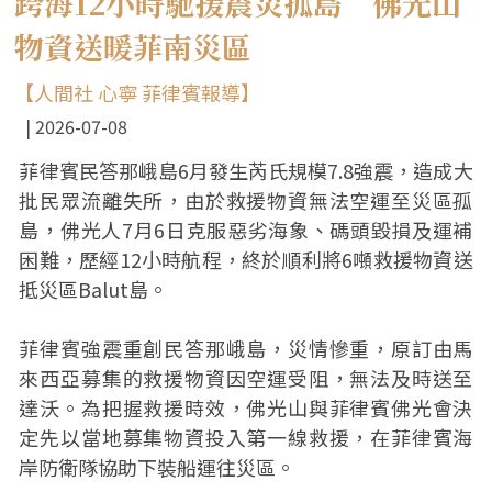
跨海12小時馳援震災孤島 佛光山
物資送暖菲南災區
【人間社 心寧 菲律賓報導】
2026-07-08
菲律賓民答那峨島6月發生芮氏規模7.8強震，造成大
批民眾流離失所，由於救援物資無法空運至災區孤
島，佛光人7月6日克服惡劣海象、碼頭毀損及運補
困難，歷經12小時航程，終於順利將6噸救援物資送
抵災區Balut島。
菲律賓強震重創民答那峨島，災情慘重，原訂由馬
來西亞募集的救援物資因空運受阻，無法及時送至
達沃。為把握救援時效，佛光山與菲律賓佛光會決
定先以當地募集物資投入第一線救援，在菲律賓海
岸防衛隊協助下裝船運往災區。