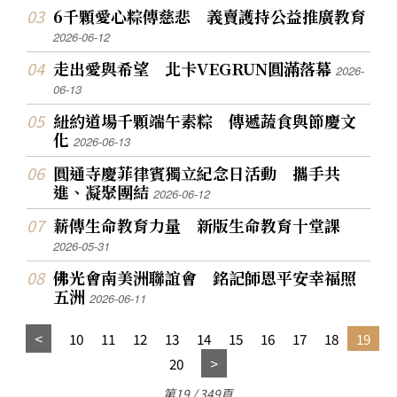
6千顆愛心粽傳慈悲 義賣護持公益推廣教育
2026-06-12
走出愛與希望 北卡VEGRUN圓滿落幕
2026-
06-13
紐約道場千顆端午素粽 傳遞蔬食與節慶文
化
2026-06-13
圓通寺慶菲律賓獨立紀念日活動 攜手共
進、凝聚團結
2026-06-12
薪傳生命教育力量 新版生命教育十堂課
2026-05-31
佛光會南美洲聯誼會 銘記師恩平安幸福照
五洲
2026-06-11
10
11
12
13
14
15
16
17
18
19
20
第19 / 349頁