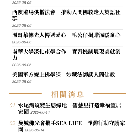
2026-08-06
西澳道場供僧法會 推動人間佛教走入英語社
群
2026-08-06
溫哥華佛光人傳遞愛心 毛公仔捐贈溫暖童心
2026-08-06
南華大學深化產學合作 實習機制展現高就業
力
2026-08-06
美國軍方線上佛學課 妙藏法師談人間佛教
2026-08-06
相
關
消
息
水尾灣蛻變生態綠地 智慧里打造幸福宜居
家園
2026-06-14
曼城佛光會攜手SEA LIFE 淨灘行動守護家
園
2026-06-14