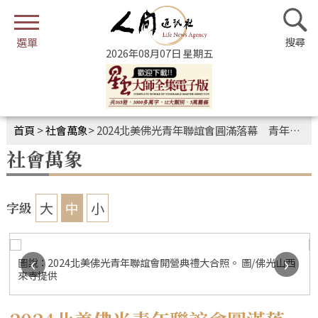
2026年08月07日 星期五
首頁
>
社會萬象
>
2024北美佛光青年聯誼會圓滿落幕 青年以佛法「擁抱改變」
社會萬象
大
中
小
字級
‹
›
圖說：2024北美佛光青年聯誼會開營典禮大合照。 圖/佛光山西
來寺提供