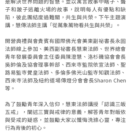
是解決世界問題的智慧。並以寓言故事中瞎子、聾
子和跛子逃離火場的故事，說明每人有優點和缺
陷，彼此團結度過難關，共生與共榮。下午主題演
講，慧傳法師主講「從萬象萬物看共生與共榮」。
開營典禮與會貴賓有國際佛光會美東副祕書長永固
法師線上參加、美西副祕書長慧東法師、世界總會
青年發展委員會主任委員陳澄慧、洛杉磯協會會長
吳帥倫及協會理事幹部、西來寺監院依宣法師、聖
路易監寺覺皇法師、多倫多佛光山監寺知觀法師、
西來寺法師及紐約道場傳燈分會會長Sharon Chen
等。
為了鼓勵青年深入信仰，慧東法師講授「認識三皈
五戒」，闡述三寶與戒律的意義，解答青年對皈依
與受戒的疑惑，並鼓勵大家以懺悔洗滌心靈，專注
行為背後的初心。