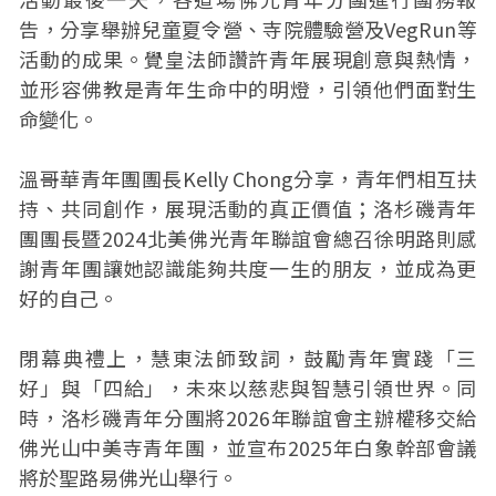
告，分享舉辦兒童夏令營、寺院體驗營及VegRun等
活動的成果。覺皇法師讚許青年展現創意與熱情，
並形容佛教是青年生命中的明燈，引領他們面對生
命變化。
溫哥華青年團團長Kelly Chong分享，青年們相互扶
持、共同創作，展現活動的真正價值；洛杉磯青年
團團長暨2024北美佛光青年聯誼會總召徐明路則感
謝青年團讓她認識能夠共度一生的朋友，並成為更
好的自己。
閉幕典禮上，慧東法師致詞，鼓勵青年實踐「三
好」與「四給」，未來以慈悲與智慧引領世界。同
時，洛杉磯青年分團將2026年聯誼會主辦權移交給
佛光山中美寺青年團，並宣布2025年白象幹部會議
將於聖路易佛光山舉行。