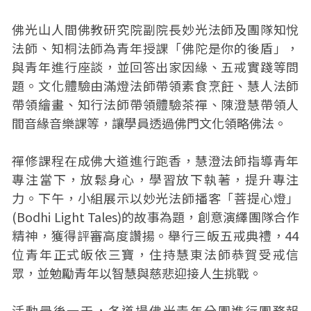
佛光山人間佛教研究院副院長妙光法師及團隊知悅
法師、知桐法師為青年授課「佛陀是你的後盾」，
與青年進行座談，並回答出家因緣、五戒實踐等問
題。文化體驗由滿燈法師帶領素食烹飪、慧人法師
帶領繪畫、知行法師帶領體驗茶禪、陳澄慧帶領人
間音緣音樂課等，讓學員透過佛門文化領略佛法。
禪修課程在成佛大道進行跑香，慧澄法師指導青年
專注當下，放鬆身心，學習放下執著，提升專注
力。下午，小組展示以妙光法師播客「菩提心燈」
(Bodhi Light Tales)的故事為題，創意演繹團隊合作
精神，獲得評審高度讚揚。舉行三皈五戒典禮，44
位青年正式皈依三寶，住持慧東法師恭賀受戒信
眾，並勉勵青年以智慧與慈悲迎接人生挑戰。
活動最後一天，各道場佛光青年分團進行團務報