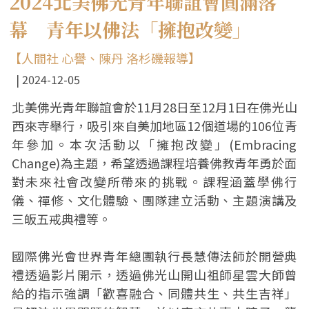
2024北美佛光青年聯誼會圓滿落
幕 青年以佛法「擁抱改變」
【人間社 心譽、陳丹 洛杉磯報導】
2024-12-05
北美佛光青年聯誼會於11月28日至12月1日在佛光山
西來寺舉行，吸引來自美加地區12個道場的106位青
年參加。本次活動以「擁抱改變」(Embracing
Change)為主題，希望透過課程培養佛教青年勇於面
對未來社會改變所帶來的挑戰。課程涵蓋學佛行
儀、禪修、文化體驗、團隊建立活動、主題演講及
三皈五戒典禮等。
國際佛光會世界青年總團執行長慧傳法師於開營典
禮透過影片開示，透過佛光山開山祖師星雲大師曾
給的指示強調「歡喜融合、同體共生、共生吉祥」