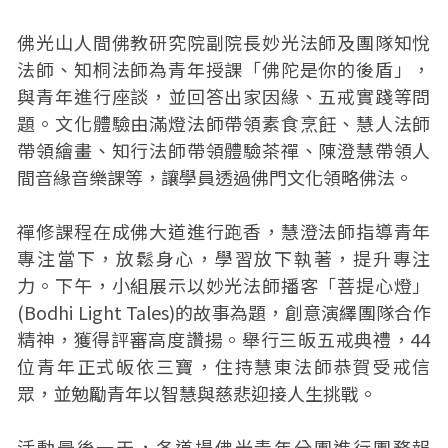
佛光山人間佛教研究院副院長妙光法師及團隊知悅
法師、知桐法師為青年授課「佛陀是你的後盾」，
與青年進行座談，並回答出家因緣、五戒實踐等問
題。文化體驗由滿燈法師帶領素食烹飪、慧人法師
帶領繪畫、知行法師帶領體驗茶禪、陳澄慧帶領人
間音緣音樂課等，讓學員透過佛門文化領略佛法。
禪修課程在成佛大道進行跑香，慧澄法師指導青年
專注當下，放鬆身心，學習放下執著，提升專注
力。下午，小組展示以妙光法師播客「菩提心燈」
(Bodhi Light Tales)的故事為題，創意演繹團隊合作
精神，獲得評審高度讚揚。舉行三皈五戒典禮，44
位青年正式皈依三寶，住持慧東法師恭賀受戒信
眾，並勉勵青年以智慧與慈悲迎接人生挑戰。
活動最後一天，各道場佛光青年分團進行團務報