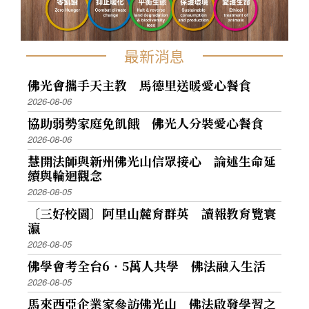
最新消息
佛光會攜手天主教 馬德里送暖愛心餐食
2026-08-06
協助弱勢家庭免飢餓 佛光人分裝愛心餐食
2026-08-06
慧開法師與新州佛光山信眾接心 論述生命延
續與輪迴觀念
2026-08-05
〔三好校園〕阿里山麓育群英 讀報教育覽寰
瀛
2026-08-05
佛學會考全台6‧5萬人共學 佛法融入生活
2026-08-05
馬來西亞企業家參訪佛光山 佛法啟發學習之