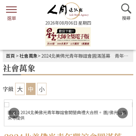
2026年08月06日 星期四
首頁
>
社會萬象
>
2024北美佛光青年聯誼會圓滿落幕 青年以佛法「擁抱改變」
社會萬象
大
中
小
字級
‹
›
圖說：2024北美佛光青年聯誼會開營典禮大合照。 圖/佛光山西
來寺提供