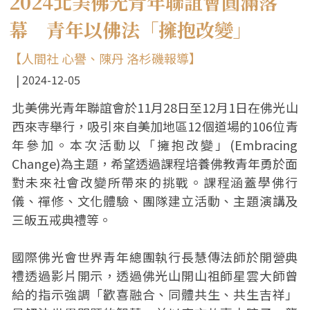
2024北美佛光青年聯誼會圓滿落
幕 青年以佛法「擁抱改變」
【人間社 心譽、陳丹 洛杉磯報導】
2024-12-05
北美佛光青年聯誼會於11月28日至12月1日在佛光山
西來寺舉行，吸引來自美加地區12個道場的106位青
年參加。本次活動以「擁抱改變」(Embracing
Change)為主題，希望透過課程培養佛教青年勇於面
對未來社會改變所帶來的挑戰。課程涵蓋學佛行
儀、禪修、文化體驗、團隊建立活動、主題演講及
三皈五戒典禮等。
國際佛光會世界青年總團執行長慧傳法師於開營典
禮透過影片開示，透過佛光山開山祖師星雲大師曾
給的指示強調「歡喜融合、同體共生、共生吉祥」