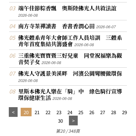
端午佳節粽香飄 奧斯陸佛光人共敘法誼
2026-06-08
南方寺茶禪讀書 香書香潤心田
2026-06-07
佛光體系青年大會師工作人員培訓 三體系
青年首度集結共籌盛會
2026-06-08
三重佛光寶寶暨三好兒童 同堂祝福樂為觀
音契子女
2026-06-08
佛光人守護景美溪畔 河濱公園彎腰做環保
2026-06-08
里斯本佛光人樂在「騎」中 綠色騎行宣導
環保健康生活
2026-06-08
20
21
22
23
24
25
26
27
28
29
30
第20 / 348頁