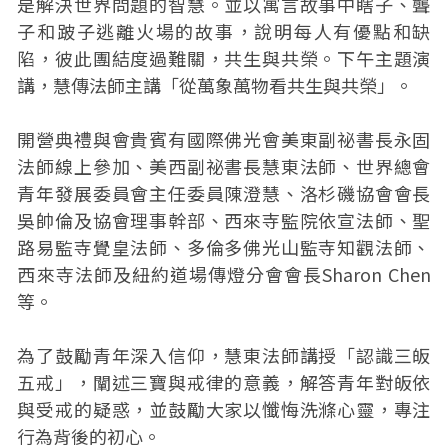
是解決世界問題的智慧。並以寓言故事中瞎子、聾
子和跛子逃離火場的故事，說明每人有優點和缺
陷，彼此團結度過難關，共生與共榮。下午主題演
講，慧傳法師主講「從萬象萬物看共生與共榮」。
開營典禮與會貴賓有國際佛光會美東副祕書長永固
法師線上參加、美西副祕書長慧東法師、世界總會
青年發展委員會主任委員陳澄慧、洛杉磯協會會長
吳帥倫及協會理事幹部、西來寺監院依宣法師、聖
路易監寺覺皇法師、多倫多佛光山監寺知觀法師、
西來寺法師及紐約道場傳燈分會會長Sharon Chen
等。
為了鼓勵青年深入信仰，慧東法師講授「認識三皈
五戒」，闡述三寶與戒律的意義，解答青年對皈依
與受戒的疑惑，並鼓勵大家以懺悔洗滌心靈，專注
行為背後的初心。