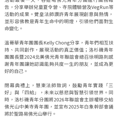
告，分享舉辦兒童夏令營、寺院體驗營及VegRun等
活動的成果。覺皇法師讚許青年展現創意與熱情，
並形容佛教是青年生命中的明燈，引領他們面對生
命變化。
溫哥華青年團團長Kelly Chong分享，青年們相互扶
持、共同創作，展現活動的真正價值；洛杉磯青年
團團長暨2024北美佛光青年聯誼會總召徐明路則感
謝青年團讓她認識能夠共度一生的朋友，並成為更
好的自己。
閉幕典禮上，慧東法師致詞，鼓勵青年實踐「三
好」與「四給」，未來以慈悲與智慧引領世界。同
時，洛杉磯青年分團將2026年聯誼會主辦權移交給
佛光山中美寺青年團，並宣布2025年白象幹部會議
將於聖路易佛光山舉行。