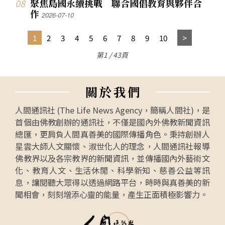
聚焦島國永續挑戰 聯合國倡教育與夥伴合
作
2026-07-10
1
2
3
4
5
6
7
8
9
10
第1 / 43頁
關
於
我
們
人間通訊社 (The Life News Agency，簡稱人間社)，是
首個由佛教創辦的通訊社，不僅是國內外佛教新聞資訊
總匯，更肩負人間真善美的國際傳播角色。秉持創辦人
星雲大師人文關懷、淑世化人的理念，人間通訊社報導
佛教界以及各宗教界的新聞資訊，並傳播國內外藝術文
化、教育人文、生活休閒、科學新知、慈善公益等訊
息，讓閱聽大眾得以透過網路平台，時時與真善美的新
聞相會，刻刻增添心靈的能量，產生正面積極影響力。