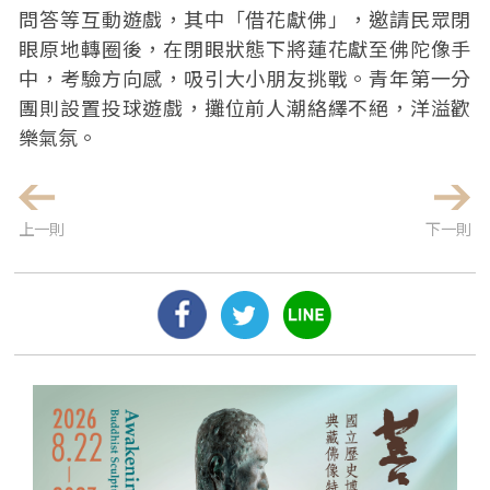
問答等互動遊戲，其中「借花獻佛」，邀請民眾閉
眼原地轉圈後，在閉眼狀態下將蓮花獻至佛陀像手
中，考驗方向感，吸引大小朋友挑戰。青年第一分
團則設置投球遊戲，攤位前人潮絡繹不絕，洋溢歡
樂氣氛。
上一則
下一則