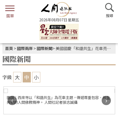
2026年08月07日 星期五
首頁
>
國際兩岸
>
國際新聞
>
美國國慶「和諧共生」花車亮相 多元族裔共歡喜
國際新聞
大
中
小
字級
圖說：西來寺以「和諧共生」為花車主題，傳遞尊重包容、共生
‹
›
共榮的人間佛教精神。 人間社記者張志誠攝