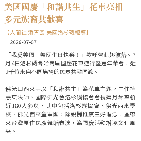
美國國慶「和諧共生」花車亮相
多元族裔共歡喜
【人間社 潘青霞 美國洛杉磯報導】
2026-07-07
「我愛美國！美國生日快樂！」歡呼聲此起彼落。7
月4日洛杉磯縣哈崗區國慶花車遊行暨嘉年華會，近
2千位來自不同族裔的民眾共融同歡。
佛光山西來寺以「和諧共生」為花車主題，由住持
慧東法師、國際佛光會洛杉磯協會會長蔡月琴率領
近180人參與，其中包括洛杉磯協會、佛光西來學
校、佛光西來童軍團，除設攤推廣三好理念，並帶
來台灣原住民族舞蹈表演，為國慶活動增添文化風
采。