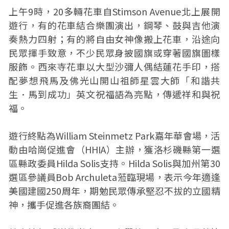
上午9時，20多輛花車自Stimson Avenue北上展開
遊行，有的花車結合樂團演出，鋼琴、鼓與吉他演
奏熱力四射；有的將自由女神像搬上花車，沿途向
民眾揮手致意，不少民眾身披國旗或穿著國旗圖樣
服飾。西來寺花車以大型沙彌人偶結蓮花手印，搭
配夢想飛馬及佛光山開山祖師星雲大師「和諧共
生．馬到成功」英文祝福語為亮點，傳遞祥和與祝
福。
遊行終點為William Steinmetz Park嘉年華會場，活
動由哈崗促進會（HHIA）主辦，獲洛杉磯縣第一選
區縣政委員Hilda Solis支持。Hilda Solis與加州第30
選區參議員Bob Archuleta蒞臨現場，表示今年適逢
美國建國250周年，期勉民眾傳承堅忍不拔的立國精
神，攜手促進各族裔團結。