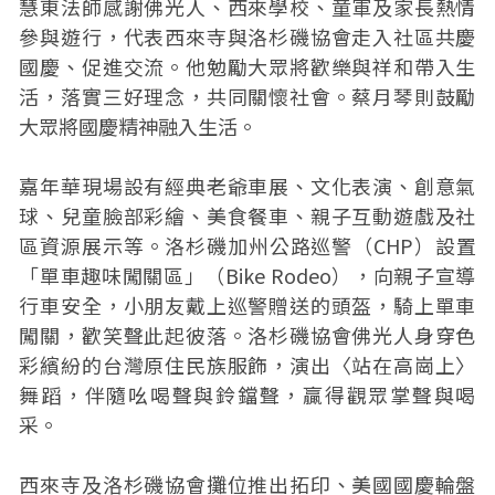
慧東法師感謝佛光人、西來學校、童軍及家長熱情
參與遊行，代表西來寺與洛杉磯協會走入社區共慶
國慶、促進交流。他勉勵大眾將歡樂與祥和帶入生
活，落實三好理念，共同關懷社會。蔡月琴則鼓勵
大眾將國慶精神融入生活。
嘉年華現場設有經典老爺車展、文化表演、創意氣
球、兒童臉部彩繪、美食餐車、親子互動遊戲及社
區資源展示等。洛杉磯加州公路巡警（CHP）設置
「單車趣味闖關區」（Bike Rodeo），向親子宣導
行車安全，小朋友戴上巡警贈送的頭盔，騎上單車
闖關，歡笑聲此起彼落。洛杉磯協會佛光人身穿色
彩繽紛的台灣原住民族服飾，演出〈站在高崗上〉
舞蹈，伴隨吆喝聲與鈴鐺聲，贏得觀眾掌聲與喝
采。
西來寺及洛杉磯協會攤位推出拓印、美國國慶輪盤