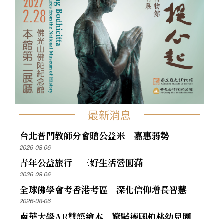
最新消息
台北普門教師分會贈公益米 嘉惠弱勢
2026-08-06
青年公益旅行 三好生活營圓滿
2026-08-06
全球佛學會考香港考區 深化信仰增長智慧
2026-08-06
南華大學AR雙語繪本 驚豔德國柏林幼兒園