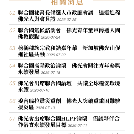
相
關
消
息
聯合國祕書長候選人市政廳會議 遴選進程
佛光人與會見證
2026-07-25
聯合國氣候諮詢會 佛光青年童軍傳遞人間
佛教觀點
2026-07-24
榜鵝種族宗教和諧嘉年華 新加坡佛光山促
進社區共融
2026-07-22
聯合國高階政治論壇 佛光會關注青年參與
永續發展
2026-07-18
佛光會出席聯合國論壇 共議全球糧安環境
永續
2026-07-16
委內瑞拉震災重創 佛光人突破重重困難馳
援災區
2026-07-13
佛光會出席聯合國HLPF論壇 倡議夥伴合
作落實永續發展目標
2026-07-11